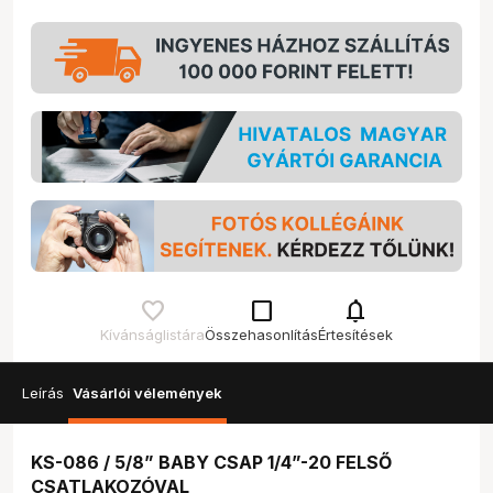
check_box_outline_blank
notifications
Kívánságlistára
Összehasonlítás
Értesítések
Leírás
Vásárlói vélemények
KS-086 / 5/8” BABY CSAP 1/4”-20 FELSŐ
CSATLAKOZÓVAL