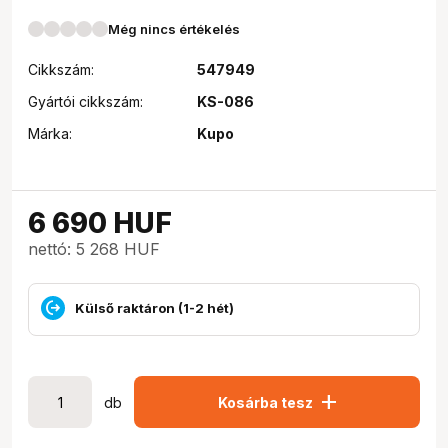
Még nincs értékelés
Cikkszám:
547949
Gyártói cikkszám:
KS-086
Márka:
Kupo
6 690
HUF
nettó: 5 268 HUF
Külső raktáron (1-2 hét)
add
db
Kosárba tesz