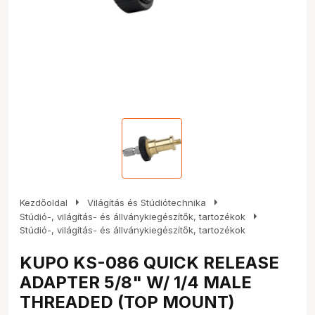
arrow_right
arrow_right
Kezdőoldal
Világítás és Stúdiótechnika
arrow_right
Stúdió-, világítás- és állványkiegészítők, tartozékok
Stúdió-, világítás- és állványkiegészítők, tartozékok
KUPO KS-086 QUICK RELEASE
ADAPTER 5/8" W/ 1/4 MALE
THREADED (TOP MOUNT)