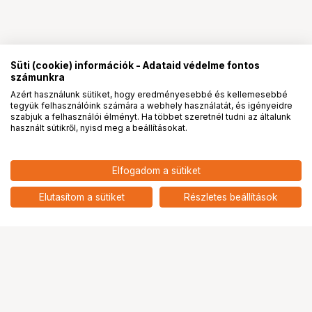
Süti (cookie) információk - Adataid védelme fontos
számunkra
Azért használunk sütiket, hogy eredményesebbé és kellemesebbé
tegyük felhasználóink számára a webhely használatát, és igényeidre
PRO
partnerségek
szabjuk a felhasználói élményt. Ha többet szeretnél tudni az általunk
használt sütikről, nyisd meg a beállításokat.
6 690
HUF
Elfogadom a sütiket
KUPO KS-086 QUICK RELEASE
nettó: 5 268 HUF
ADAPTER 5/8" W/ 1/4 MALE
add
THREADED (TOP MOUNT)
Elutasítom a sütiket
Részletes beállítások
Ugrás az oldal tetejére
Segítség a vásárláshoz