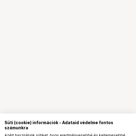
Süti (cookie) információk - Adataid védelme fontos
számunkra
Azért használunk sütiket, hogy eredményesebbé és kellemesebbé