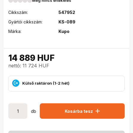
Még nincs értékelés
Cikkszám:
547952
Gyártói cikkszám:
KS-089
Márka:
Kupo
14 889
HUF
nettó: 11 724 HUF
Külső raktáron (1-2 hét)
add
db
Kosárba tesz