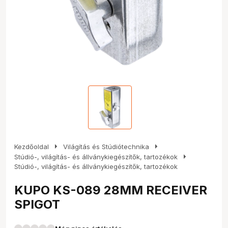
arrow_right
arrow_right
Kezdőoldal
Világítás és Stúdiótechnika
arrow_right
Stúdió-, világítás- és állványkiegészítők, tartozékok
Stúdió-, világítás- és állványkiegészítők, tartozékok
KUPO KS-089 28MM RECEIVER
SPIGOT