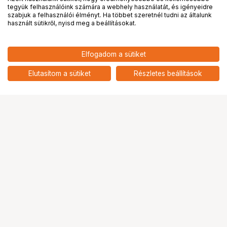
tegyük felhasználóink számára a webhely használatát, és igényeidre
PRO
partnerségek
szabjuk a felhasználói élményt. Ha többet szeretnél tudni az általunk
használt sütikről, nyisd meg a beállításokat.
14 889
HUF
Elfogadom a sütiket
nettó: 11 724 HUF
KUPO KS-089 28MM RECEIVER
SPIGOT
add
Elutasítom a sütiket
Részletes beállítások
Ugrás az oldal tetejére
Segítség a vásárláshoz
Fizetési lehetőségek
Szállítással kapcsolatos részletek
Reklamáció és termékvisszaküldés
Fogyasztói elállás
Adattörlő kódok