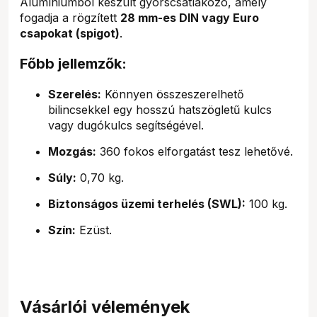
Alumíniumból készült gyorscsatlakozó, amely
fogadja a rögzített
28 mm-es DIN vagy Euro
csapokat (spigot)
.
Főbb jellemzők:
Szerelés:
Könnyen összeszerelhető
bilincsekkel egy hosszú hatszögletű kulcs
vagy dugókulcs segítségével.
Mozgás:
360 fokos elforgatást tesz lehetővé.
Súly:
0,70 kg.
Biztonságos üzemi terhelés (SWL):
100 kg.
Szín:
Ezüst.
Vásárlói vélemények