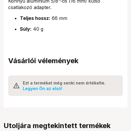
Könnyű alumínium 5/8”-os (16 mm) külső
csatlakozó adapter.
Teljes hossz:
66 mm
Súly:
40 g
Vásárlói vélemények
Ezt a terméket még senki nem értékelte.
Legyen Ön az első!
Utoljára megtekintett termékek