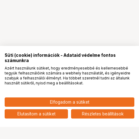
Süti (cookie) információk - Adataid védelme fontos
számunkra
Azért használunk sütiket, hogy eredményesebbé és kellemesebbé
tegyük felhasználóink számára a webhely használatát, és igényeidre
PRO
partnerségek
szabjuk a felhasználói élményt. Ha többet szeretnél tudni az általunk
használt sütikről, nyisd meg a beállításokat.
4 190
HUF
Elfogadom a sütiket
nettó: 3 299 HUF
KUPO KS-092 5/8" MALE
ADAPTER FOR 4 WAY CLAMP
add
Elutasítom a sütiket
Részletes beállítások
Ugrás az oldal tetejére