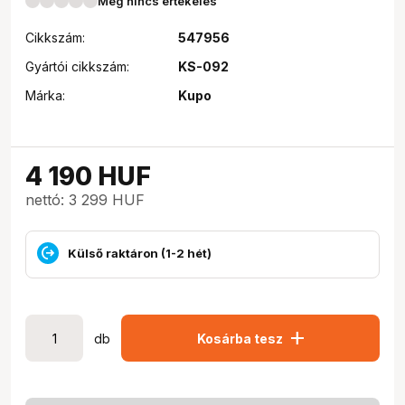
Még nincs értékelés
Cikkszám:
547956
Gyártói cikkszám:
KS-092
Márka:
Kupo
4 190
HUF
nettó: 3 299 HUF
Külső raktáron (1-2 hét)
add
db
Kosárba tesz