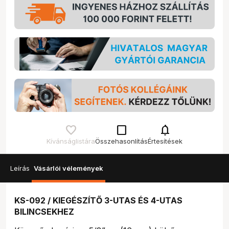
check_box_outline_blank
notifications
Kívánságlistára
Összehasonlítás
Értesítések
Leírás
Vásárlói vélemények
KS-092 / KIEGÉSZÍTŐ 3-UTAS ÉS 4-UTAS
BILINCSEKHEZ