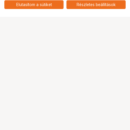
9 390
HUF
STUD FOR VAGABOND
Elutasítom a sütiket
Részletes beállítások
nettó: 7 394 HUF
Ugrás az oldal tetejére
Segítség a vásárláshoz
Fizetési lehetőségek
Szállítással kapcsolatos részletek
Reklamáció és termékvisszaküldés
Fogyasztói elállás
Adattörlő kódok
Cofidis Express áruhitel
Lízing lehetőségek
Ajándékutalvány
Gyakran Ismételt Kérdések