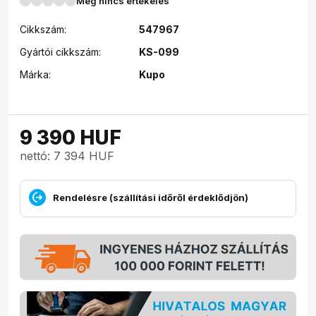
Még nincs értékelés
Cikkszám:
547967
Gyártói cikkszám:
KS-099
Márka:
Kupo
9 390
HUF
nettó: 7 394 HUF
Rendelésre (szállítási időről érdeklődjön)