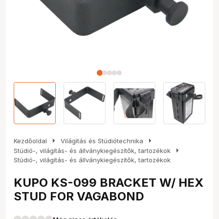
arrow_right
arrow_right
Kezdőoldal
Világítás és Stúdiótechnika
arrow_right
Stúdió-, világítás- és állványkiegészítők, tartozékok
Stúdió-, világítás- és állványkiegészítők, tartozékok
KUPO KS-099 BRACKET W/ HEX
STUD FOR VAGABOND