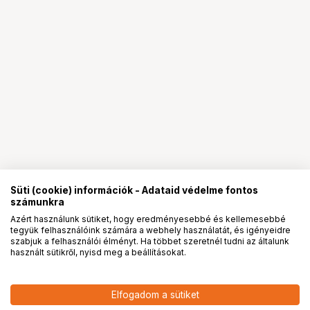
Süti (cookie) információk - Adataid védelme fontos
számunkra
Azért használunk sütiket, hogy eredményesebbé és kellemesebbé
tegyük felhasználóink számára a webhely használatát, és igényeidre
PRO
partnerségek
szabjuk a felhasználói élményt. Ha többet szeretnél tudni az általunk
használt sütikről, nyisd meg a beállításokat.
Elfogadom a sütiket
KUPO KS-099 BRACKET W/ HEX