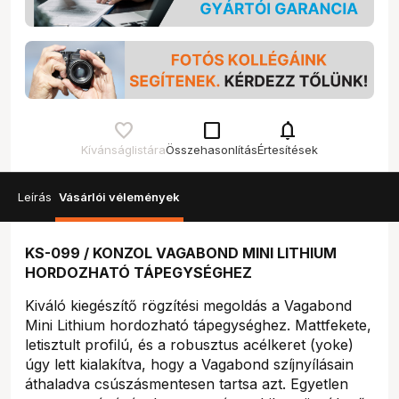
check_box_outline_blank
notifications
Kívánságlistára
Összehasonlítás
Értesítések
Leírás
Vásárlói vélemények
KS-099 / KONZOL VAGABOND MINI LITHIUM
HORDOZHATÓ TÁPEGYSÉGHEZ
Kiváló kiegészítő rögzítési megoldás a Vagabond
Mini Lithium hordozható tápegységhez. Mattfekete,
letisztult profilú, és a robusztus acélkeret (yoke)
úgy lett kialakítva, hogy a Vagabond szíjnyílásain
áthaladva csúszásmentesen tartsa azt. Egyetlen