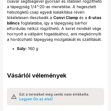
csavar segítségével gyorsan és stabilan rögzíthető
a tápegység 1/4”-20-as menetébe. A hegesztett
hatszögletű csap egyedi kialakítása révén
tökéletesen illeszkedik a
Convi Clamp
és a
4-utas
bilincs
foglalatába, így a tápegység bárhol
elfordulás nélkül rögzíthető. A keret mindkét vége
hornyolt a vállpánt fogadásához, ami megkönnyíti
a hordozható tápegység mozgatását és szállítását.
Súly:
160 g
Vásárlói vélemények
Ezt a terméket még senki nem értékelte.
Legyen Ön az első!