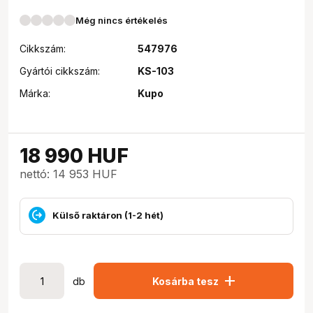
Még nincs értékelés
Cikkszám:
547976
Gyártói cikkszám:
KS-103
Márka:
Kupo
18 990
HUF
nettó: 14 953 HUF
Külső raktáron (1-2 hét)
add
db
Kosárba tesz