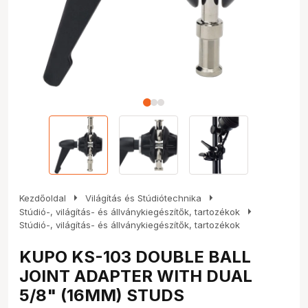
arrow_right
arrow_right
Kezdőoldal
Világítás és Stúdiótechnika
arrow_right
Stúdió-, világítás- és állványkiegészítők, tartozékok
Stúdió-, világítás- és állványkiegészítők, tartozékok
KUPO KS-103 DOUBLE BALL
JOINT ADAPTER WITH DUAL
5/8" (16MM) STUDS