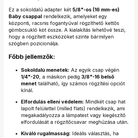
Ez a sokoldalú adapter két
5/8"-os (16 mm-es)
Baby csappal
rendelkezik, amelyeket egy
központi, racsnis fogantyúval rögzíthető kettős
gömbcsukló köt össze. A kialakítás lehetővé teszi,
hogy a rögzített eszközöket szinte bármilyen
szögben pozicionálja.
Főbb jellemzők:
Sokoldalú menetek:
Az egyik csap végén
1/4"-20
, a másikon pedig
3/8"-16 belső
menet
található, így számos rögzítési opciót
kínál.
Elfordulás elleni védelem:
Mindkét csap hat
lapolt felülettel (milled flats) rendelkezik, ami
megakadályozza a lámpatest vagy kiegészítő
elfordulását a rögzítőcsavar meghúzása után.
Kiváló rugalmasság:
Ideális választás, ha