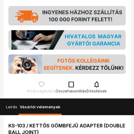
check_box_outline_blank
notifications
Kívánságlistára
Összehasonlítás
Értesítések
Leírás
Vásárlói vélemények
KS-103 / KETTŐS GÖMBFEJŰ ADAPTER (DOUBLE
BALL JOINT)