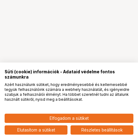
Süti (cookie) információk - Adataid védelme fontos
számunkra
Azért használunk sütiket, hogy eredményesebbé és kellemesebbé
tegyük felhasználóink számára a webhely használatát, és igényeidre
PRO
partnerségek
szabjuk a felhasználói élményt. Ha többet szeretnél tudni az általunk
használt sütikről, nyisd meg a beállításokat.
18 990
HUF
Elfogadom a sütiket
KUPO KS-103 DOUBLE BALL
nettó: 14 953 HUF
JOINT ADAPTER WITH DUAL 5/8"
add
(16MM) STUDS
Elutasítom a sütiket
Részletes beállítások