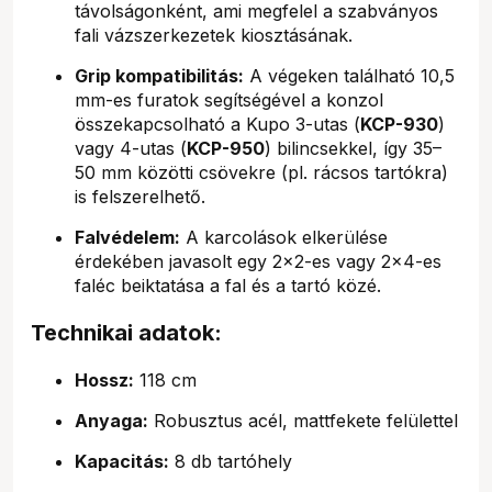
távolságonként, ami megfelel a szabványos
fali vázszerkezetek kiosztásának.
Grip kompatibilitás:
A végeken található 10,5
mm-es furatok segítségével a konzol
összekapcsolható a Kupo 3-utas (
KCP-930
)
vagy 4-utas (
KCP-950
) bilincsekkel, így 35–
50 mm közötti csövekre (pl. rácsos tartókra)
is felszerelhető.
Falvédelem:
A karcolások elkerülése
érdekében javasolt egy 2x2-es vagy 2x4-es
faléc beiktatása a fal és a tartó közé.
Technikai adatok:
Hossz:
118 cm
Anyaga:
Robusztus acél, mattfekete felülettel
Kapacitás:
8 db tartóhely