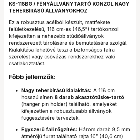
KS-118BG / FÉNYÁLLVÁNYTARTÓ KONZOL NAGY
TEHERBÍRÁSÚ ÁLLVÁNYOKHOZ
Ez a robusztus acélból készült, mattfekete
felületkezelésű, 118 cm-es (46,5") tartókonzol
kifejezetten a nehezebb stúdióállványok
rendszerezett tárolására és bemutatására szolgál.
Kialakítása lehetővé teszi a biztonságos falra
szerelést vagy csővázas rendszerekhez való
csatlakoztatást.
Főbb jellemzők:
Nagy teherbírású kialakítás:
A 118 cm
hosszú sínen
8 darab akasztótüske-tartó
(hanger pin holder) található, amelyeket
kifejezetten a robusztusabb állványok
függesztésére terveztek.
Egyszerű fali rögzítés:
Három darab 8,5 mm
átmérőjű furat található rajta 16” (40,6 cm)