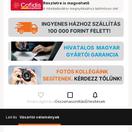
Részletre is megvehető
A hitelkalkulátor megnyitásához kattintson ide!
check_box_outline_blank
notifications
Kívánságlistára
Összehasonlítás
Értesítések
Leírás
Vásárlói vélemények