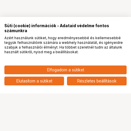
Süti (cookie) információk - Adataid védelme fontos
számunkra
Azért használunk sütiket, hogy eredményesebbé és kellemesebbé
tegyük felhasználóink számára a webhely használatát, és igényeidre
PRO
partnerségek
szabjuk a felhasználói élményt. Ha többet szeretnél tudni az általunk
használt sütikről, nyisd meg a beállításokat.
29 900
HUF
Elfogadom a sütiket
nettó: 23 543 HUF
KUPO KS-118BG STAND HANGER
FOR HEAVY DUTY STAND
add
Elutasítom a sütiket
Részletes beállítások
Ugrás az oldal tetejére
Segítség a vásárláshoz