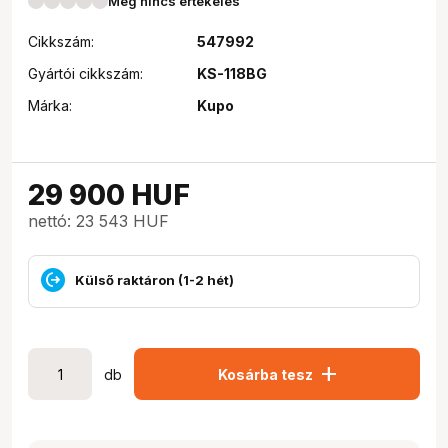
Még nincs értékelés
Cikkszám:
547992
Gyártói cikkszám:
KS-118BG
Márka:
Kupo
29 900
HUF
nettó: 23 543 HUF
Külső raktáron (1-2 hét)
add
db
Kosárba tesz