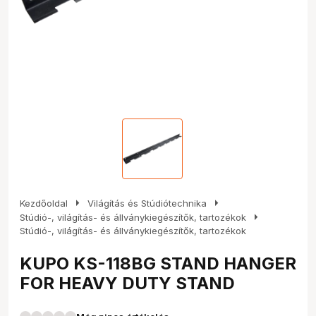
arrow_right
arrow_right
Kezdőoldal
Világítás és Stúdiótechnika
arrow_right
Stúdió-, világítás- és állványkiegészítők, tartozékok
Stúdió-, világítás- és állványkiegészítők, tartozékok
KUPO KS-118BG STAND HANGER
FOR HEAVY DUTY STAND