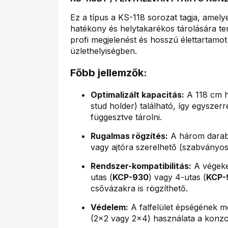
Ez a típus a KS-118 sorozat tagja, amelye
hatékony és helytakarékos tárolására te
profi megjelenést és hosszú élettartamot
üzlethelyiségben.
Főbb jellemzők:
Optimalizált kapacitás:
A 118 cm 
stud holder) található, így egyszer
függesztve tárolni.
Rugalmas rögzítés:
A három darab 
vagy ajtóra szerelhető (szabványos
Rendszer-kompatibilitás:
A végeke
utas (
KCP-930
) vagy 4-utas (
KCP-
csővázakra is rögzíthető.
Védelem:
A falfelület épségének m
(2x2 vagy 2x4) használata a konzo