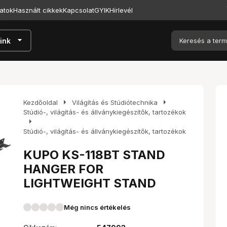
atok
Használt cikkek
Kapcsolat
GYIK
Hírlevél
arrow_drop_down
ink
arrow_right
arrow_right
Kezdőoldal
Világítás és Stúdiótechnika
Stúdió-, világítás- és állványkiegészítők, tartozékok
arrow_right
Stúdió-, világítás- és állványkiegészítők, tartozékok
KUPO KS-118BT STAND
HANGER FOR
LIGHTWEIGHT STAND
Még nincs értékelés