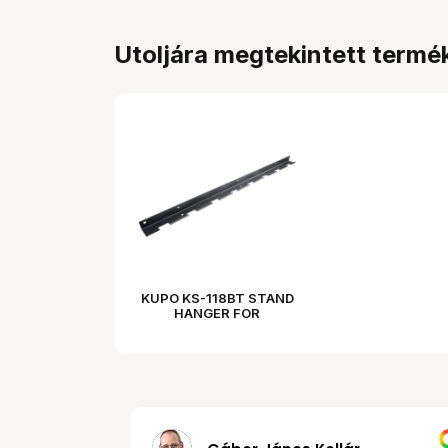
Utoljára megtekintett termé
KUPO KS-118BT STAND
HANGER FOR
LIGHTWEIGHT STAND