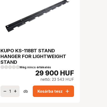
KUPO KS-118BT STAND
HANGER FOR LIGHTWEIGHT
STAND
Még nincs értékelés
29 900
HUF
nettó: 23 543 HUF
add
db
Kosárba tesz