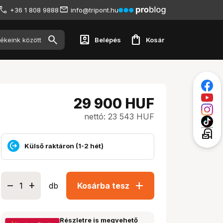
+36 1 808 9888
info@tripont.hu
account_box
shopping_bag
Belépés
Kosár
29 900
HUF
nettó: 23 543 HUF
local_post_office
Külső raktáron (1-2 hét)
add
db
Kosárba tesz
Részletre is megvehető