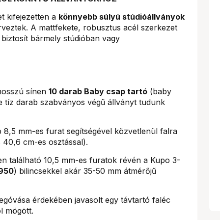
t kifejezetten a
könnyebb súlyú stúdióállványok
rveztek. A mattfekete, robusztus acél szerkezet
 biztosít bármely stúdióban vagy
hosszú sínen
10 darab Baby csap tartó
(baby
re tíz darab szabványos végű állványt tudunk
8,5 mm-es furat segítségével közvetlenül falra
 40,6 cm-es osztással).
n található 10,5 mm-es furatok révén a Kupo 3-
950
) bilincsekkel akár 35-50 mm átmérőjű
egóvása érdekében javasolt egy távtartó faléc
l mögött.