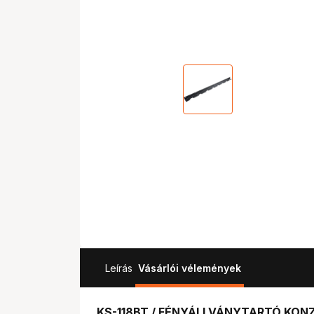
Leírás
Vásárlói vélemények
KS-118BT / FÉNYÁLLVÁNYTARTÓ KO