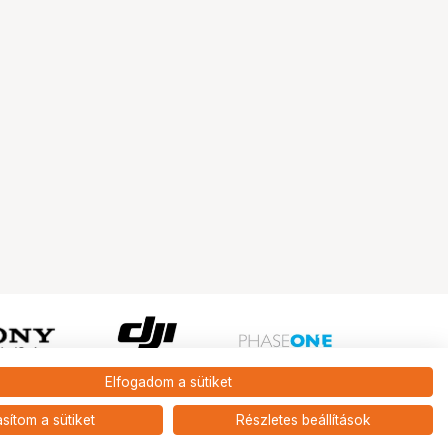
Elfogadom a sütiket
Ugrás az oldal tetejére
asítom a sütiket
Részletes beállítások