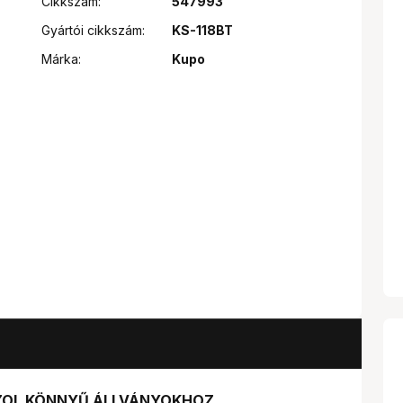
Cikkszám:
547993
Gyártói cikkszám:
KS-118BT
Márka:
Kupo
NZOL KÖNNYŰ ÁLLVÁNYOKHOZ