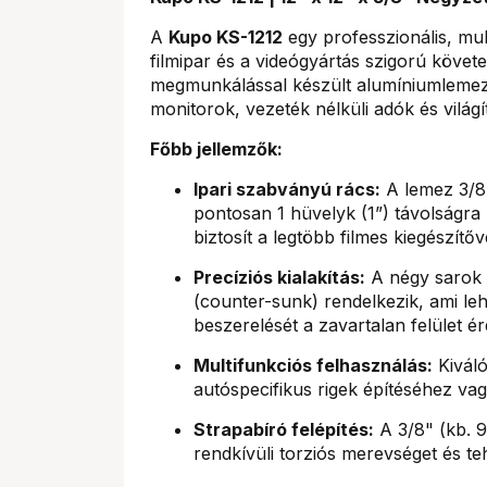
A
Kupo KS-1212
egy professzionális, mul
filmipar és a videógyártás szigorú köve
megmunkálással készült alumíniumlemez
monitorok, vezeték nélküli adók és világí
Főbb jellemzők:
Ipari szabványú rács:
A lemez 3/8”
pontosan 1 hüvelyk (1”) távolságra 
biztosít a legtöbb filmes kiegészítőv
Precíziós kialakítás:
A négy sarok a
(counter-sunk) rendelkezik, ami leh
beszerelését a zavartalan felület é
Multifunkciós felhasználás:
Kiváló
autóspecifikus rigek építéséhez vag
Strapabíró felépítés:
A 3/8" (kb. 
rendkívüli torziós merevséget és teh