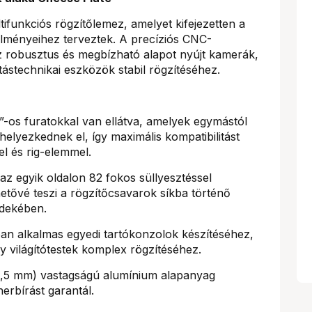
tifunkciós rögzítőlemez, amelyet kifejezetten a
telményeihez terveztek. A precíziós CNC-
 robusztus és megbízható alapot nyújt kamerák,
tástechnikai eszközök stabil rögzítéséhez.
-os furatokkal van ellátva, amelyek egymástól
helyezkednek el, így maximális kompatibilitást
el és rig-elemmel.
z egyik oldalon 82 fokos süllyesztéssel
etővé teszi a rögzítőcsavarok síkba történő
rdekében.
an alkalmas egyedi tartókonzolok készítéséhez,
y világítótestek komplex rögzítéséhez.
9,5 mm) vastagságú alumínium alapanyag
erbírást garantál.