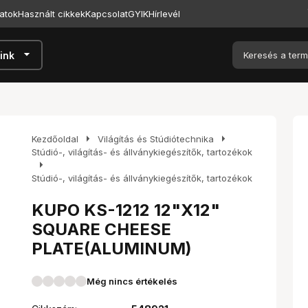
atok
Használt cikkek
Kapcsolat
GYIK
Hírlevél
arrow_drop_down
ink
arrow_right
arrow_right
Kezdőoldal
Világítás és Stúdiótechnika
Stúdió-, világítás- és állványkiegészítők, tartozékok
arrow_right
Stúdió-, világítás- és állványkiegészítők, tartozékok
KUPO KS-1212 12"X12"
SQUARE CHEESE
PLATE(ALUMINUM)
Még nincs értékelés