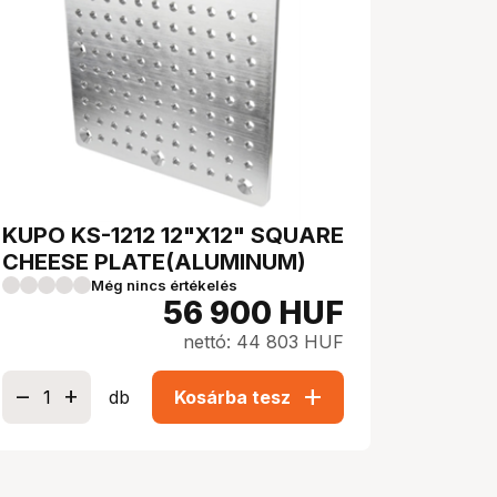
KUPO KS-1212 12"X12" SQUARE
CHEESE PLATE(ALUMINUM)
Még nincs értékelés
56 900
HUF
nettó: 44 803 HUF
add
db
Kosárba tesz