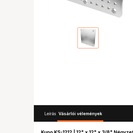
Leírás
Vásárlói vélemények
Kupo KS-1212 | 12" x 12" x 3/8" Négyze