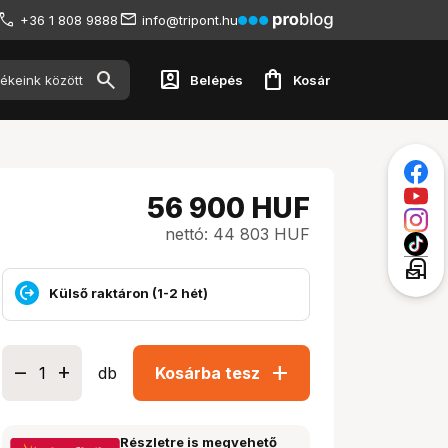
+36 1 808 9888
info@tripont.hu
account_box
shopping_bag
Belépés
Kosár
56 900
HUF
nettó: 44 803 HUF
local_post_office
Külső raktáron (1-2 hét)
add
db
Kosárba tesz
Részletre is megvehető