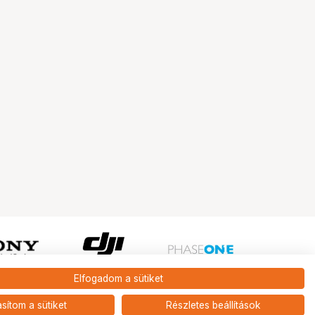
Elfogadom a sütiket
Ugrás az oldal tetejére
asítom a sütiket
Részletes beállítások