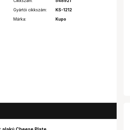
Cikkszám:
548921
Gyártói cikkszám:
KS-1212
Márka:
Kupo
t alakú Cheese Plate