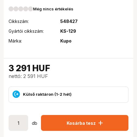
Még nincs értékelés
Cikkszám:
548427
Gyártói cikkszám:
KS-129
Márka:
Kupo
3 291
HUF
nettó: 2 591 HUF
Külső raktáron (1-2 hét)
add
db
Kosárba tesz