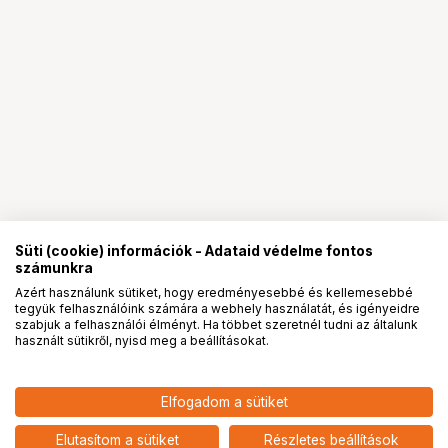
Süti (cookie) információk - Adataid védelme fontos
számunkra
Azért használunk sütiket, hogy eredményesebbé és kellemesebbé
tegyük felhasználóink számára a webhely használatát, és igényeidre
PRO
partnerségek
szabjuk a felhasználói élményt. Ha többet szeretnél tudni az általunk
használt sütikről, nyisd meg a beállításokat.
3 291
HUF
Elfogadom a sütiket
KUPO KS-129 3.5" EXTRA LONG
nettó: 2 591 HUF
5/8" BABY STUD WITH 3/8"-16
add
MALE THREAD
Elutasítom a sütiket
Részletes beállítások