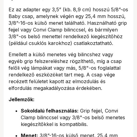
Ez az adapter egy 3,5” (kb. 8,9 cm) hosszú 5/8”-os
Baby csap, amelynek végén egy 25,4 mm hosszú,
3/8”-16-os külső menet található. Használható grip
fejjel vagy Convi Clamp bilinccsel, és bármilyen
3/8"-os belső menettel rendelkező kiegészítőhöz
(például csuklós karokhoz) csatlakoztatható.
Emellett a külső menetes vég bilincshez vagy
egyéb grip felszereléshez rögzíthető, míg a csap
felőli vég lámpákat vagy más, 5/8"-os foglalattal
rendelkező eszközöket tart meg. A csap vége
recézett felületet kapott az elmozdulás és
elfordulás megakadályozása érdekében.
Jellemzők:
Sokoldalú felhasználás:
Grip fejjel, Convi
Clamp bilinccsel vagy 3/8"-os belső menetes
kiegészítőkkel is kompatibilis.
Menet:
3/8”-16-os külső menet, 25,4 mm