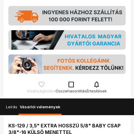
check_box_outline_blank
notifications
Kívánságlistára
Összehasonlítás
Értesítések
Leírás
Vásárlói vélemények
KS-129 / 3,5" EXTRA HOSSZÚ 5/8" BABY CSAP
3/8"-16 KÜLSŐ MENETTEL