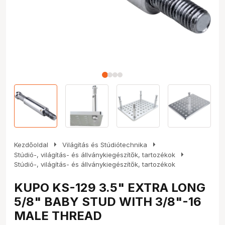
arrow_right
arrow_right
Kezdőoldal
Világítás és Stúdiótechnika
arrow_right
Stúdió-, világítás- és állványkiegészítők, tartozékok
Stúdió-, világítás- és állványkiegészítők, tartozékok
KUPO KS-129 3.5" EXTRA LONG
5/8" BABY STUD WITH 3/8"-16
MALE THREAD