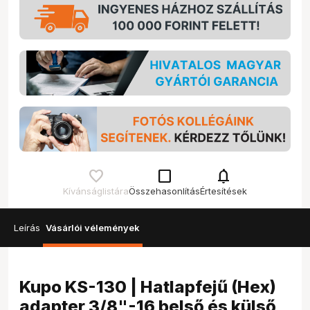
check_box_outline_blank
notifications
Kívánságlistára
Összehasonlítás
Értesítések
Leírás
Vásárlói vélemények
Kupo KS-130 | Hatlapfejű (Hex)
adapter 3/8"-16 belső és külső