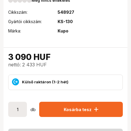
Még nincs értékelés
Cikkszám:
548927
Gyártói cikkszám:
KS-130
Márka:
Kupo
3 090
HUF
nettó: 2 433 HUF
Külső raktáron (1-2 hét)
add
db
Kosárba tesz