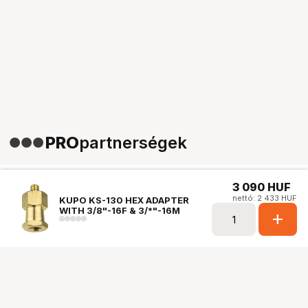
PRO
partnerségek
3 090
HUF
nettó: 2 433 HUF
KUPO KS-130 HEX ADAPTER
WITH 3/8"-16F & 3/*"-16M
add
Ugrás az oldal tetejére