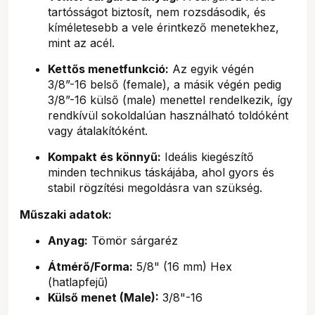
tartósságot biztosít, nem rozsdásodik, és
kíméletesebb a vele érintkező menetekhez,
mint az acél.
Kettős menetfunkció:
Az egyik végén
3/8”-16 belső (female), a másik végén pedig
3/8”-16 külső (male) menettel rendelkezik, így
rendkívül sokoldalúan használható toldóként
vagy átalakítóként.
Kompakt és könnyű:
Ideális kiegészítő
minden technikus táskájába, ahol gyors és
stabil rögzítési megoldásra van szükség.
Műszaki adatok:
Anyag:
Tömör sárgaréz
Átmérő/Forma:
5/8" (16 mm) Hex
(hatlapfejű)
Külső menet (Male):
3/8"-16