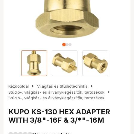
arrow_right
arrow_right
Kezdőoldal
Világítás és Stúdiótechnika
arrow_right
Stúdió-, világítás- és állványkiegészítők, tartozékok
Stúdió-, világítás- és állványkiegészítők, tartozékok
KUPO KS-130 HEX ADAPTER
WITH 3/8"-16F & 3/*"-16M