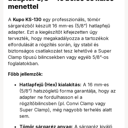
menettel
A
Kupo KS-130
egy professzionális, tömör
sárgarézből készült 16 mm-es (5/8”) hatlapfejű
adapter. Ezt a kiegészítőt kifejezetten úgy
tervezték, hogy megakadályozza a tartozékok
elfordulását a rögzítés során, így stabil és
biztonságos csatlakozást tesz lehetővé a Super
Clamp típusú bilincsekben vagy egyéb 5/8”-os
foglalatokban.
Főbb jellemzők:
Hatlapfejű (Hex) kialakítás:
A 16 mm-es
(5/8”) hatszögletű forma garantálja, hogy az
adapter ne fordulhasson el a
rögzítőbilincsben (pl. Convi Clamp vagy
Super Clamp), még nagyobb terhelés alatt
sem.
Tömör sárgaréz anyag:
A sárgaréz kiváló