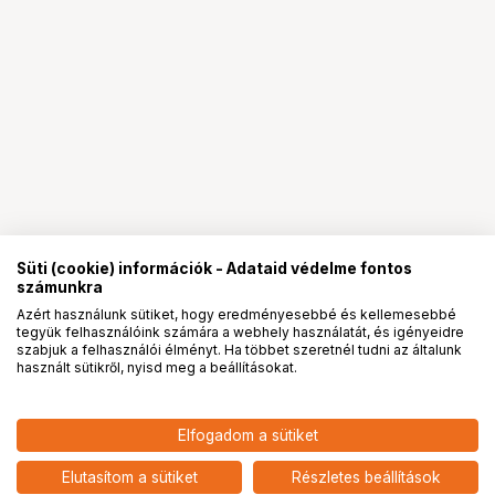
Süti (cookie) információk - Adataid védelme fontos
számunkra
Azért használunk sütiket, hogy eredményesebbé és kellemesebbé
tegyük felhasználóink számára a webhely használatát, és igényeidre
PRO
partnerségek
szabjuk a felhasználói élményt. Ha többet szeretnél tudni az általunk
használt sütikről, nyisd meg a beállításokat.
12 490
HUF
Elfogadom a sütiket
KUPO KS-137 GOPRO TRIPOD
nettó: 9 835 HUF
MOUNT WITH 5/8" (16MM) BABY
add
PIN
Elutasítom a sütiket
Részletes beállítások