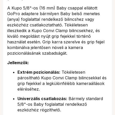
A Kupo 5/8"-os (16 mm) Baby csappal ellátott
GoPro adaptere bármilyen Baby belső menetes
(anya) foglalattal rendelkező bilincshez vagy
eszközhöz csatlakoztatható. Tökéletesen
illeszkedik a Kupo Convi Clamp bilincsekhez, és
kiváló megoldást nyújt grip fejekkel történő
használat esetén. Grip karra szerelve és grip fejjel
kombinálva jelentősen növeli a kamera
pozicionálásának szabadságát.
Jellemzők:
Extrém pozicionálás:
Tökéletesen
párosítható Kupo Convi Clamp bilincsekkel és
grip fejekkel a legkülönfélébb kameraállások
eléréséhez.
Univerzális csatlakozás:
Bármely standard
5/8"-os Baby foglalattal rendelkező
eszközhöz rögzíthető.