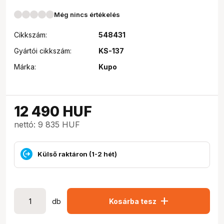
Még nincs értékelés
Cikkszám:
548431
Gyártói cikkszám:
KS-137
Márka:
Kupo
12 490
HUF
nettó: 9 835 HUF
Külső raktáron (1-2 hét)
add
db
Kosárba tesz