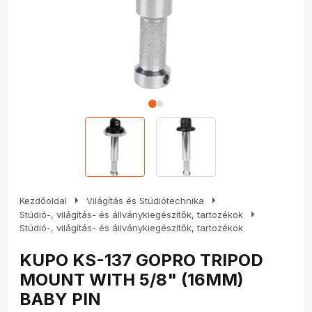
arrow_right
arrow_right
Kezdőoldal
Világítás és Stúdiótechnika
arrow_right
Stúdió-, világítás- és állványkiegészítők, tartozékok
Stúdió-, világítás- és állványkiegészítők, tartozékok
KUPO KS-137 GOPRO TRIPOD
MOUNT WITH 5/8" (16MM)
BABY PIN