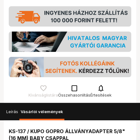
check_box_outline_blank
notifications
Kívánságlistára
Összehasonlítás
Értesítések
Leírás
Vásárlói vélemények
KS-137 / KUPO GOPRO ÁLLVÁNYADAPTER 5/8"
(16 MM) BABY CSAPPAL