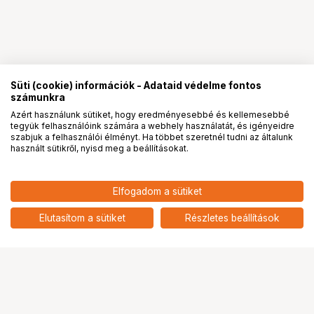
Süti (cookie) információk - Adataid védelme fontos
számunkra
Azért használunk sütiket, hogy eredményesebbé és kellemesebbé
tegyük felhasználóink számára a webhely használatát, és igényeidre
PRO
partnerségek
szabjuk a felhasználói élményt. Ha többet szeretnél tudni az általunk
használt sütikről, nyisd meg a beállításokat.
5 090
HUF
Elfogadom a sütiket
nettó: 4 008 HUF
KUPO KS-160BK SAUSAGE
CAMERA MARKER 6" BLACK
add
Elutasítom a sütiket
Részletes beállítások
Ugrás az oldal tetejére