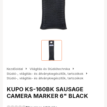
arrow_right
arrow_right
Kezdőoldal
Világítás és Stúdiótechnika
arrow_right
Stúdió-, világítás- és állványkiegészítők, tartozékok
Stúdió-, világítás- és állványkiegészítők, tartozékok
KUPO KS-160BK SAUSAGE
CAMERA MARKER 6" BLACK