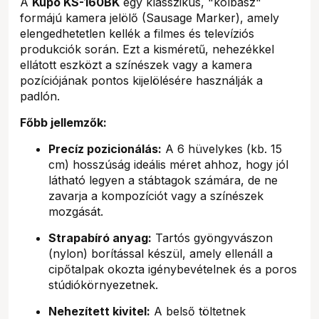
A
Kupo KS-160BK
egy klasszikus, "kolbász"
formájú kamera jelölő (Sausage Marker), amely
elengedhetetlen kellék a filmes és televíziós
produkciók során. Ezt a kisméretű, nehezékkel
ellátott eszközt a színészek vagy a kamera
pozíciójának pontos kijelölésére használják a
padlón.
Főbb jellemzők:
Precíz pozicionálás:
A 6 hüvelykes (kb. 15
cm) hosszúság ideális méret ahhoz, hogy jól
látható legyen a stábtagok számára, de ne
zavarja a kompozíciót vagy a színészek
mozgását.
Strapabíró anyag:
Tartós gyöngyvászon
(nylon) borítással készül, amely ellenáll a
cipőtalpak okozta igénybevételnek és a poros
stúdiókörnyezetnek.
Nehezített kivitel:
A belső töltetnek