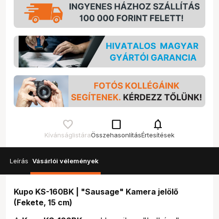
check_box_outline_blank
notifications
Kívánságlistára
Összehasonlítás
Értesítések
Leírás
Vásárlói vélemények
Kupo KS-160BK | "Sausage" Kamera jelölő
(Fekete, 15 cm)