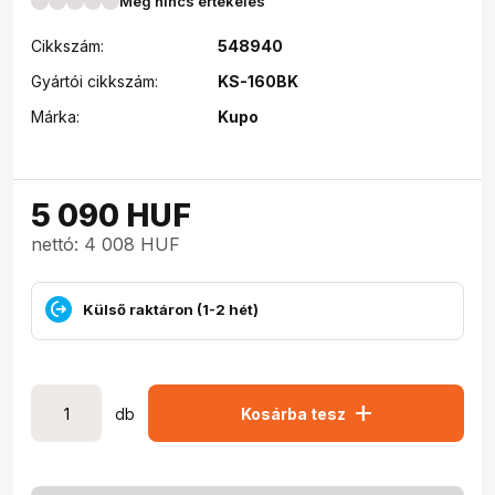
Még nincs értékelés
Cikkszám:
548940
Gyártói cikkszám:
KS-160BK
Márka:
Kupo
5 090
HUF
nettó: 4 008 HUF
Külső raktáron (1-2 hét)
add
db
Kosárba tesz