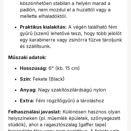
köszönhetően stabilan a helyén marad a
padlón, nem mozdul el a huzattól vagy a
mellette elhaladóktól.
Praktikus kialakítás:
A végén található fém
gyűrű (szem) lehetővé teszi, hogy több jelölőt
egy karabinerre vagy zsinórra fűzve tároljunk
és szállítsunk.
Műszaki adatok:
Hosszúság:
6" (kb. 15 cm)
Szín:
Fekete (Black)
Anyag:
Nagy szakítószilárdságú nylon
Extra:
Fém rögzítőgyűrű a tároláshoz
Felhasználási javaslat:
Különösen hasznos olyan
helyszíneken (pl. műemlék épületek, szőnyegezett
stúdiók), ahol a ragasztószalag (gaffer tape)
használata tilos vagy nem praktikus. A fekete szín