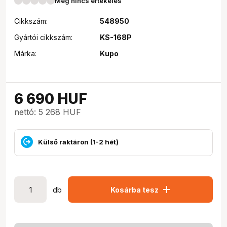
Még nincs értékelés
Cikkszám:
548950
Gyártói cikkszám:
KS-168P
Márka:
Kupo
6 690
HUF
nettó: 5 268 HUF
Külső raktáron (1-2 hét)
add
db
Kosárba tesz