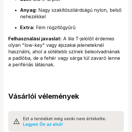
Anyag:
Nagy szakítószilárdságú nylon, belső
nehezékkel
Extra:
Fém rögzítőgyűrű
Felhasználási javaslat:
A lila T-jelölőt érdemes
olyan "low-key" vagy éjszakai jeleneteknél
használni, ahol a sötétebb színek beleolvadnának
a padlóba, de a fehér vagy sárga túl zavaró lenne
a perifériás látásnak.
Vásárlói vélemények
Ezt a terméket még senki nem értékelte.
Legyen Ön az első!