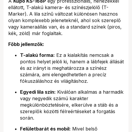
A
Kupo KS-168P
egy professzionális, nehezékkel
ellátott, T-alakú kamera- és színészjelölő (T-
Marker). A lila színű változat különösen hasznos
olyan komplexebb jeleneteknél, ahol sok szereplő
vagy kameraállás van, és a standard színek (piros,
kék, zöld) már foglaltak.
Főbb jellemzők:
T-alakú forma:
Ez a kialakítás nemcsak a
pontos helyet jelöli ki, hanem a lábfejek állását
és az irányt is meghatározza a színész
számára, ami elengedhetetlen a precíz
fókuszáláshoz és világításhoz.
Egyedi lila szín:
Kiválóan alkalmas a harmadik
vagy negyedik számú karakter
megkülönböztetésére, elkerülve a stáb és a
szereplők közötti félreértéseket a forgatás
során.
Felületbarát és mobil:
Mivel belső