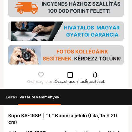
check_box_outline_blank
notifications
Kívánságlistára
Összehasonlítás
Értesítések
Leírás
Vásárlói vélemények
Kupo KS-168P | "T" Kamera jelölő (Lila, 15 x 20
cm)