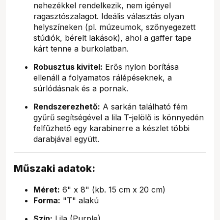
nehezékkel rendelkezik, nem igényel
ragasztószalagot. Ideális választás olyan
helyszíneken (pl. múzeumok, szőnyegezett
stúdiók, bérelt lakások), ahol a gaffer tape
kárt tenne a burkolatban.
Robusztus kivitel:
Erős nylon borítása
ellenáll a folyamatos rálépéseknek, a
súrlódásnak és a pornak.
Rendszerezhető:
A sarkán található fém
gyűrű segítségével a lila T-jelölő is könnyedén
felfűzhető egy karabinerre a készlet többi
darabjával együtt.
Műszaki adatok:
Méret:
6" x 8" (kb. 15 cm x 20 cm)
Forma:
"T" alakú
Szín:
Lila (Purple)