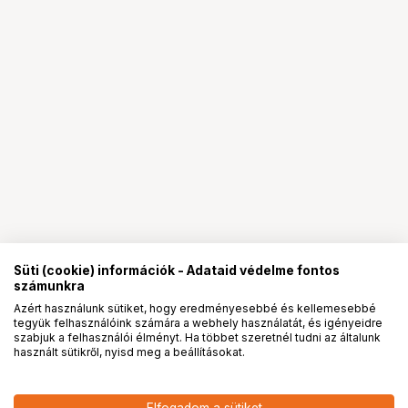
Süti (cookie) információk - Adataid védelme fontos
számunkra
Azért használunk sütiket, hogy eredményesebbé és kellemesebbé
tegyük felhasználóink számára a webhely használatát, és igényeidre
PRO
partnerségek
szabjuk a felhasználói élményt. Ha többet szeretnél tudni az általunk
használt sütikről, nyisd meg a beállításokat.
6 690
HUF