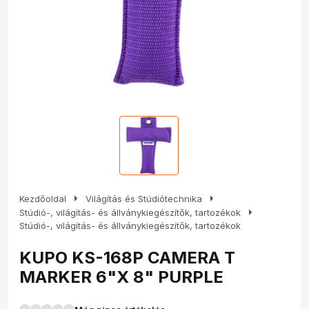
arrow_right
arrow_right
Kezdőoldal
Világítás és Stúdiótechnika
arrow_right
Stúdió-, világítás- és állványkiegészítők, tartozékok
Stúdió-, világítás- és állványkiegészítők, tartozékok
KUPO KS-168P CAMERA T
MARKER 6"X 8" PURPLE