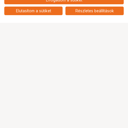
Elfogadom a sütiket
nettó: 5 268 HUF
KUPO KS-168P CAMERA T
MARKER 6"X 8" PURPLE
add
Elutasítom a sütiket
Részletes beállítások
Ugrás az oldal tetejére
Segítség a vásárláshoz
Fizetési lehetőségek
Szállítással kapcsolatos részletek
Reklamáció és termékvisszaküldés
Fogyasztói elállás
Adattörlő kódok
Cofidis Express áruhitel
Lízing lehetőségek
Ajándékutalvány