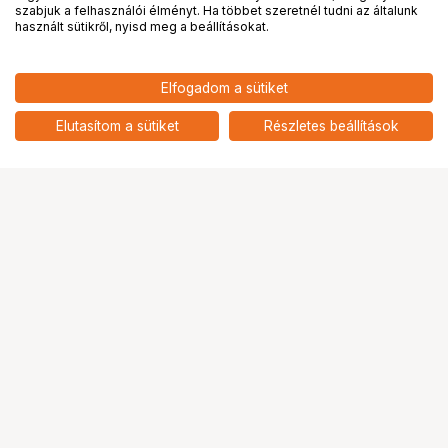
PRO
partnerségek
szabjuk a felhasználói élményt. Ha többet szeretnél tudni az általunk
használt sütikről, nyisd meg a beállításokat.
6 590
HUF
Elfogadom a sütiket
nettó: 5 189 HUF
KUPO KS-168Y CAMERA T
MARKER 6"X 8" YELLOW
add
Elutasítom a sütiket
Részletes beállítások
Ugrás az oldal tetejére
Segítség a vásárláshoz
Fizetési lehetőségek
Szállítással kapcsolatos részletek
Reklamáció és termékvisszaküldés
Fogyasztói elállás
Adattörlő kódok