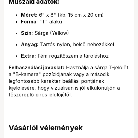
Műszaki adatok:
Méret:
6" x 8" (kb. 15 cm x 20 cm)
Forma:
"T" alakú
Szín:
Sárga (Yellow)
Anyag:
Tartós nylon, belső nehezékkel
Extra:
Fém rögzítőszem a tároláshoz
Felhasználási javaslat:
Használja a sárga T-jelölőt
a "B-kamera" pozíciójának vagy a második
legfontosabb karakter beállási pontjának
kijelölésére, hogy vizuálisan is jól elkülönüljön a
főszereplő piros jelölőjétől.
Vásárlói vélemények