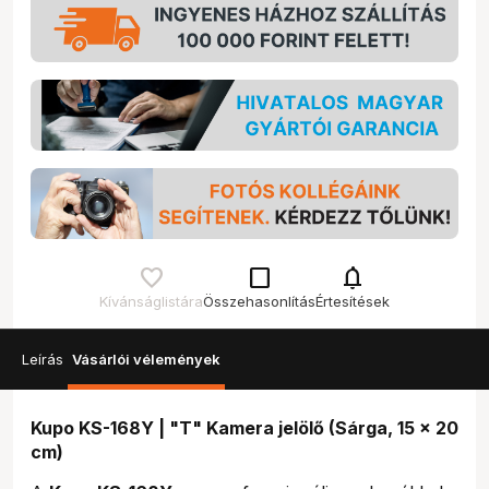
check_box_outline_blank
notifications
Kívánságlistára
Összehasonlítás
Értesítések
Leírás
Vásárlói vélemények
Kupo KS-168Y | "T" Kamera jelölő (Sárga, 15 x 20
cm)