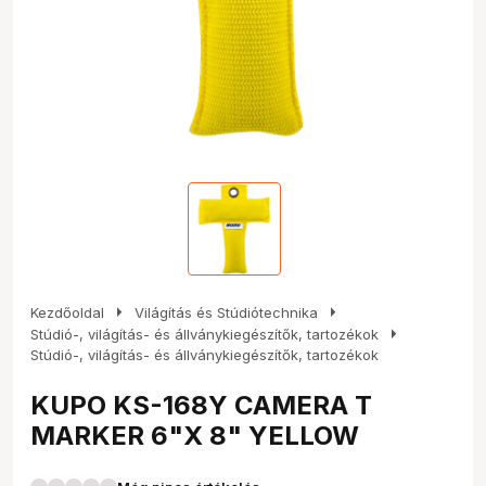
arrow_right
arrow_right
Kezdőoldal
Világítás és Stúdiótechnika
arrow_right
Stúdió-, világítás- és állványkiegészítők, tartozékok
Stúdió-, világítás- és állványkiegészítők, tartozékok
KUPO KS-168Y CAMERA T
MARKER 6"X 8" YELLOW