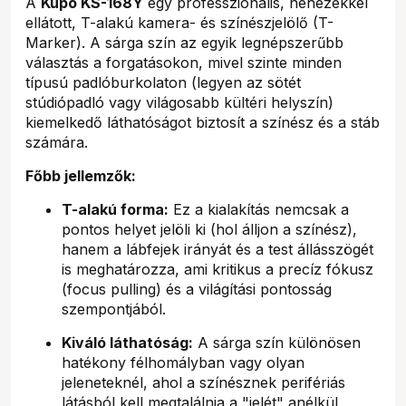
A
Kupo KS-168Y
egy professzionális, nehezékkel
ellátott, T-alakú kamera- és színészjelölő (T-
Marker). A sárga szín az egyik legnépszerűbb
választás a forgatásokon, mivel szinte minden
típusú padlóburkolaton (legyen az sötét
stúdiópadló vagy világosabb kültéri helyszín)
kiemelkedő láthatóságot biztosít a színész és a stáb
számára.
Főbb jellemzők:
T-alakú forma:
Ez a kialakítás nemcsak a
pontos helyet jelöli ki (hol álljon a színész),
hanem a lábfejek irányát és a test állásszögét
is meghatározza, ami kritikus a precíz fókusz
(focus pulling) és a világítási pontosság
szempontjából.
Kiváló láthatóság:
A sárga szín különösen
hatékony félhomályban vagy olyan
jeleneteknél, ahol a színésznek perifériás
látásból kell megtalálnia a "jelét" anélkül,