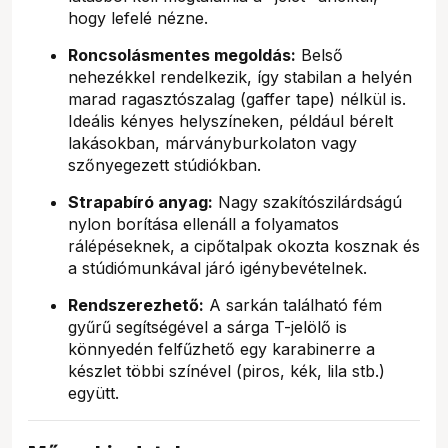
hogy lefelé nézne.
Roncsolásmentes megoldás:
Belső
nehezékkel rendelkezik, így stabilan a helyén
marad ragasztószalag (gaffer tape) nélkül is.
Ideális kényes helyszíneken, például bérelt
lakásokban, márványburkolaton vagy
szőnyegezett stúdiókban.
Strapabíró anyag:
Nagy szakítószilárdságú
nylon borítása ellenáll a folyamatos
rálépéseknek, a cipőtalpak okozta kosznak és
a stúdiómunkával járó igénybevételnek.
Rendszerezhető:
A sarkán található fém
gyűrű segítségével a sárga T-jelölő is
könnyedén felfűzhető egy karabinerre a
készlet többi színével (piros, kék, lila stb.)
együtt.