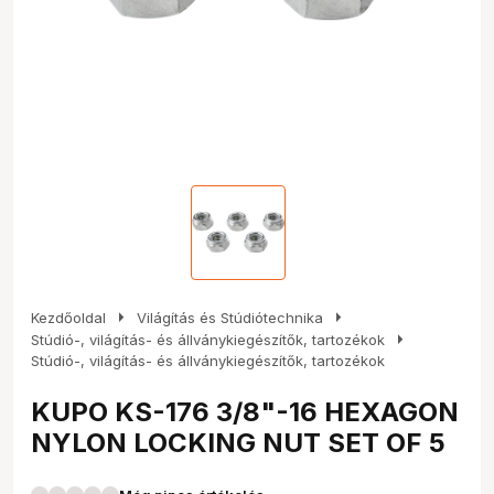
arrow_right
arrow_right
Kezdőoldal
Világítás és Stúdiótechnika
arrow_right
Stúdió-, világítás- és állványkiegészítők, tartozékok
Stúdió-, világítás- és állványkiegészítők, tartozékok
KUPO KS-176 3/8"-16 HEXAGON
NYLON LOCKING NUT SET OF 5