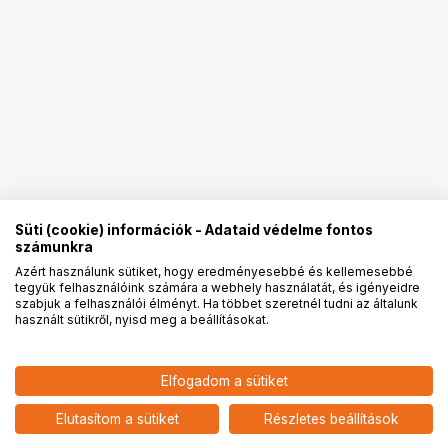
Süti (cookie) információk - Adataid védelme fontos
számunkra
Azért használunk sütiket, hogy eredményesebbé és kellemesebbé
tegyük felhasználóink számára a webhely használatát, és igényeidre
PRO
partnerségek
szabjuk a felhasználói élményt. Ha többet szeretnél tudni az általunk
használt sütikről, nyisd meg a beállításokat.
1 490
HUF
Elfogadom a sütiket
nettó: 1 173 HUF
KUPO KS-176 3/8"-16 HEXAGON
NYLON LOCKING NUT SET OF 5
add
Elutasítom a sütiket
Részletes beállítások