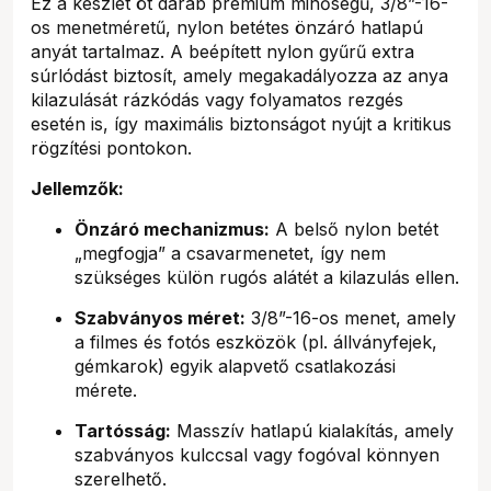
Ez a készlet öt darab prémium minőségű, 3/8”-16-
os menetméretű, nylon betétes önzáró hatlapú
anyát tartalmaz. A beépített nylon gyűrű extra
súrlódást biztosít, amely megakadályozza az anya
kilazulását rázkódás vagy folyamatos rezgés
esetén is, így maximális biztonságot nyújt a kritikus
rögzítési pontokon.
Jellemzők:
Önzáró mechanizmus:
A belső nylon betét
„megfogja” a csavarmenetet, így nem
szükséges külön rugós alátét a kilazulás ellen.
Szabványos méret:
3/8”-16-os menet, amely
a filmes és fotós eszközök (pl. állványfejek,
gémkarok) egyik alapvető csatlakozási
mérete.
Tartósság:
Masszív hatlapú kialakítás, amely
szabványos kulccsal vagy fogóval könnyen
szerelhető.