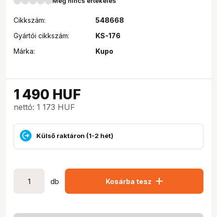
Még nincs értékelés
Cikkszám:
548668
Gyártói cikkszám:
KS-176
Márka:
Kupo
1 490
HUF
nettó: 1 173 HUF
Külső raktáron (1-2 hét)
add
db
Kosárba tesz