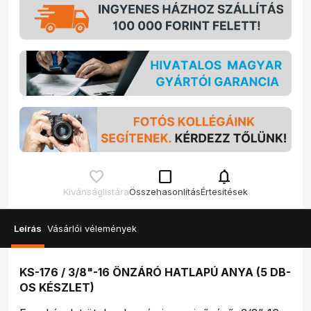
check_box_outline_blank
notifications
Kívánságlistára
Összehasonlítás
Értesítések
Leírás
Vásárlói vélemények
KS-176 / 3/8"-16 ÖNZÁRÓ HATLAPÚ ANYA (5 DB-
OS KÉSZLET)