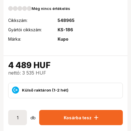
Még nincs értékelés
Cikkszám:
548965
Gyártói cikkszám:
KS-186
Márka:
Kupo
4 489
HUF
nettó: 3 535 HUF
Külső raktáron (1-2 hét)
add
db
Kosárba tesz