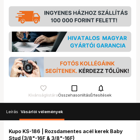
check_box_outline_blank
notifications
Kívánságlistára
Összehasonlítás
Értesítések
Leírás
Vásárlói vélemények
Kupo KS-186 | Rozsdamentes acél kerek Baby
Stud (3/8"-16F & 3/8"-16F)