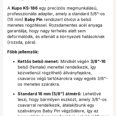
A
Kupo KS-186
egy precíziós megmunkálású,
professzionális adapter, amely a standard 5/8”-os
(16 mm)
Baby Pin
rendszert ötvözi a belső
menetes rögzítéssel. Rozsdamentes acél anyaga
garantálja, hogy nagy terhelés alatt sem
deformálódik, és ellenáll a környezeti hatásoknak
(rozsda, pára).
Főbb jellemzők:
Kettős belső menet:
Mindkét végén
3/8”-16
belső (female) menettel rendelkezik, így
közvetlenül rögzíthető állványfejekre,
csavaros végű tartókarokra vagy egyéb 3/8"-
os menetes szárakra.
Standard 16 mm (5/8”) átmérő:
Lehetővé
teszi, hogy bármilyen eszközt, amely 3/8"-os
csavarral rendelkezik, átalakítsunk egy
szabványos Baby Pin végződésre, így az