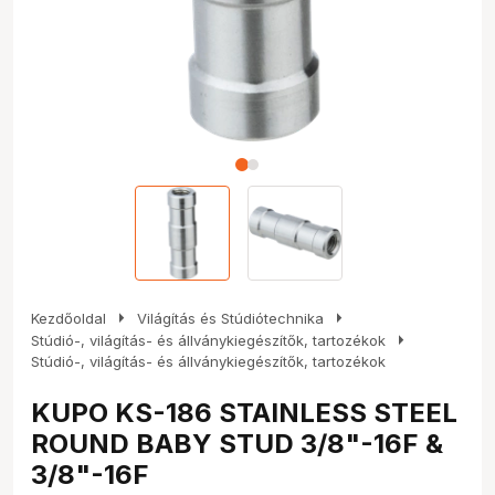
arrow_right
arrow_right
Kezdőoldal
Világítás és Stúdiótechnika
arrow_right
Stúdió-, világítás- és állványkiegészítők, tartozékok
Stúdió-, világítás- és állványkiegészítők, tartozékok
KUPO KS-186 STAINLESS STEEL
ROUND BABY STUD 3/8"-16F &
3/8"-16F