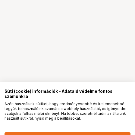
Süti (cookie) információk - Adataid védelme fontos
számunkra
Azért használunk sütiket, hogy eredményesebbé és kellemesebbé
tegyük felhasználóink számára a webhely használatát, és igényeidre
PRO
partnerségek
szabjuk a felhasználói élményt. Ha többet szeretnél tudni az általunk
használt sütikről, nyisd meg a beállításokat.
4 489
HUF