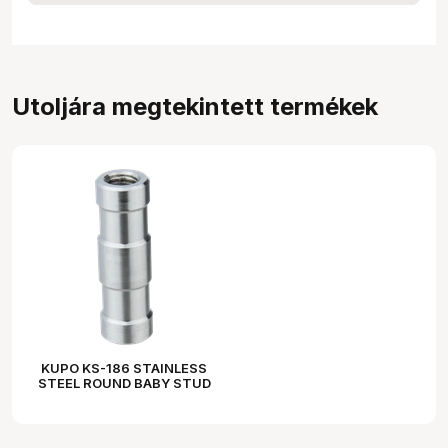
Utoljára megtekintett termékek
KUPO KS-186 STAINLESS
STEEL ROUND BABY STUD
3/8"-16F & 3/8"-16F