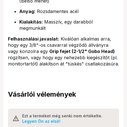
(Belső menet)
Anyag:
Rozsdamentes acél
Kialakítás:
Masszív, egy darabból
megmunkált
Felhasználási javaslat:
Kiválóan alkalmas arra,
hogy egy 3/8"-os csavarral végződő állványra
vagy konzolra egy
Grip fejet (2-1/2" Gobo Head)
rögzítsen, vagy hogy egy nehezebb kiegészítőt (pl.
monitortartót) alakítson át "tüskés" csatlakozásúra.
Vásárlói vélemények
Ezt a terméket még senki nem értékelte.
Legyen Ön az első!