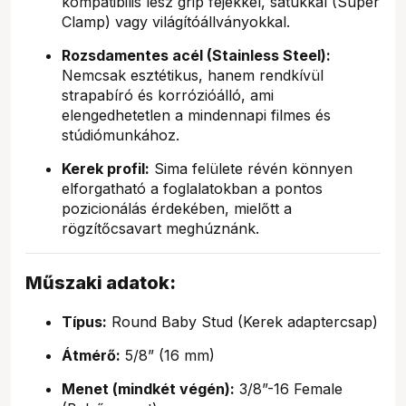
kompatibilis lesz grip fejekkel, satukkal (Super
Clamp) vagy világítóállványokkal.
Rozsdamentes acél (Stainless Steel):
Nemcsak esztétikus, hanem rendkívül
strapabíró és korrózióálló, ami
elengedhetetlen a mindennapi filmes és
stúdiómunkához.
Kerek profil:
Sima felülete révén könnyen
elforgatható a foglalatokban a pontos
pozicionálás érdekében, mielőtt a
rögzítőcsavart meghúznánk.
Műszaki adatok:
Típus:
Round Baby Stud (Kerek adaptercsap)
Átmérő:
5/8” (16 mm)
Menet (mindkét végén):
3/8”-16 Female