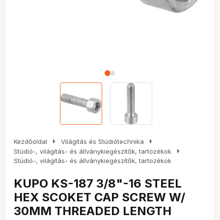
arrow_right
arrow_right
Kezdőoldal
Világítás és Stúdiótechnika
arrow_right
Stúdió-, világítás- és állványkiegészítők, tartozékok
Stúdió-, világítás- és állványkiegészítők, tartozékok
KUPO KS-187 3/8"-16 STEEL
HEX SCOKET CAP SCREW W/
30MM THREADED LENGTH