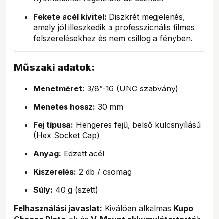
Fekete acél kivitel:
Diszkrét megjelenés,
amely jól illeszkedik a professzionális filmes
felszerelésekhez és nem csillog a fényben.
Műszaki adatok:
Menetméret:
3/8”-16 (UNC szabvány)
Menetes hossz:
30 mm
Fej típusa:
Hengeres fejű, belső kulcsnyílású
(Hex Socket Cap)
Anyag:
Edzett acél
Kiszerelés:
2 db / csomag
Súly:
40 g (szett)
Felhasználási javaslat:
Kiválóan alkalmas
Kupo
Cheese Plate
-ek és
V-Mount akkumulátortartók