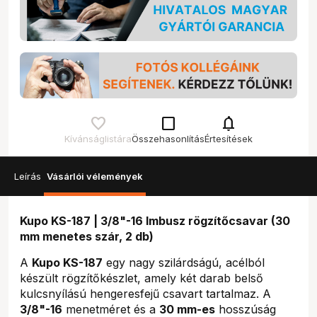
check_box_outline_blank
notifications
Kívánságlistára
Összehasonlítás
Értesítések
Leírás
Vásárlói vélemények
Kupo KS-187 | 3/8"-16 Imbusz rögzítőcsavar (30
mm menetes szár, 2 db)
A
Kupo KS-187
egy nagy szilárdságú, acélból
készült rögzítőkészlet, amely két darab belső
kulcsnyílású hengeresfejű csavart tartalmaz. A
3/8"-16
menetméret és a
30 mm-es
hosszúság