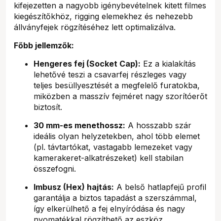
kifejezetten a nagyobb igénybevételnek kitett filmes
kiegészítőkhöz, rigging elemekhez és nehezebb
állványfejek rögzítéséhez lett optimalizálva.
Főbb jellemzők:
Hengeres fej (Socket Cap):
Ez a kialakítás
lehetővé teszi a csavarfej részleges vagy
teljes besüllyesztését a megfelelő furatokba,
miközben a masszív fejméret nagy szorítóerőt
biztosít.
30 mm-es menethossz:
A hosszabb szár
ideális olyan helyzetekben, ahol több elemet
(pl. távtartókat, vastagabb lemezeket vagy
kamerakeret-alkatrészeket) kell stabilan
összefogni.
Imbusz (Hex) hajtás:
A belső hatlapfejű profil
garantálja a biztos tapadást a szerszámmal,
így elkerülhető a fej elnyíródása és nagy
nyomatékkal rögzíthető az eszköz.