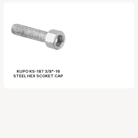
KUPO KS-187 3/8"-16
STEEL HEX SCOKET CAP
SCREW W/ 30MM
THREADED LENGTH