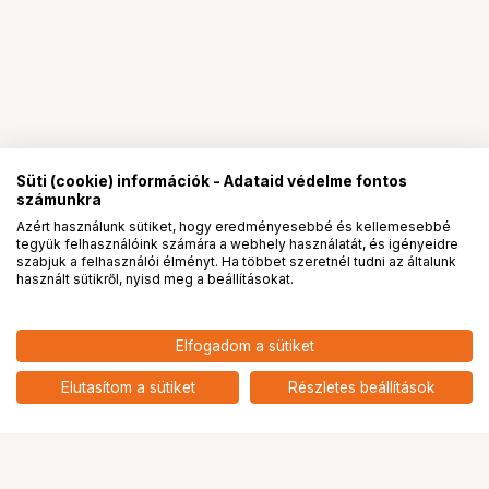
Süti (cookie) információk - Adataid védelme fontos
számunkra
Azért használunk sütiket, hogy eredményesebbé és kellemesebbé
tegyük felhasználóink számára a webhely használatát, és igényeidre
PRO
partnerségek
szabjuk a felhasználói élményt. Ha többet szeretnél tudni az általunk
használt sütikről, nyisd meg a beállításokat.
Elfogadom a sütiket
KUPO KS-187 3/8"-16 STEEL HEX
1 590
HUF
SCOKET CAP SCREW W/ 30MM
Elutasítom a sütiket
Részletes beállítások
nettó: 1 252 HUF
THREADED LENGTH
Ugrás az oldal tetejére