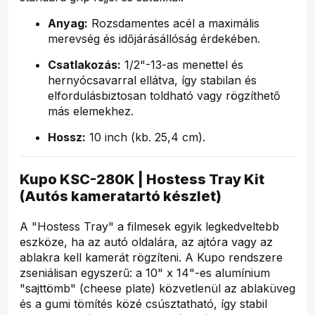
Anyag:
Rozsdamentes acél a maximális
merevség és időjárásállóság érdekében.
Csatlakozás:
1/2"-13-as menettel és
hernyócsavarral ellátva, így stabilan és
elfordulásbiztosan toldható vagy rögzíthető
más elemekhez.
Hossz:
10 inch (kb. 25,4 cm).
Kupo KSC-280K | Hostess Tray Kit
(Autós kameratartó készlet)
A "Hostess Tray" a filmesek egyik legkedveltebb
eszköze, ha az autó oldalára, az ajtóra vagy az
ablakra kell kamerát rögzíteni. A Kupo rendszere
zseniálisan egyszerű: a 10" x 14"-es alumínium
"sajttömb" (cheese plate) közvetlenül az ablaküveg
és a gumi tömítés közé csúsztatható, így stabil