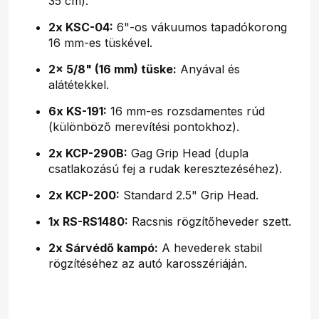
35 cm).
2x KSC-04:
6"-os vákuumos tapadókorong
16 mm-es tüskével.
2x 5/8" (16 mm) tüske:
Anyával és
alátétekkel.
6x KS-191:
16 mm-es rozsdamentes rúd
(különböző merevítési pontokhoz).
2x KCP-290B:
Gag Grip Head (dupla
csatlakozású fej a rudak keresztezéséhez).
2x KCP-200:
Standard 2.5" Grip Head.
1x RS-RS1480:
Racsnis rögzítőheveder szett.
2x Sárvédő kampó:
A hevederek stabil
rögzítéséhez az autó karosszériáján.