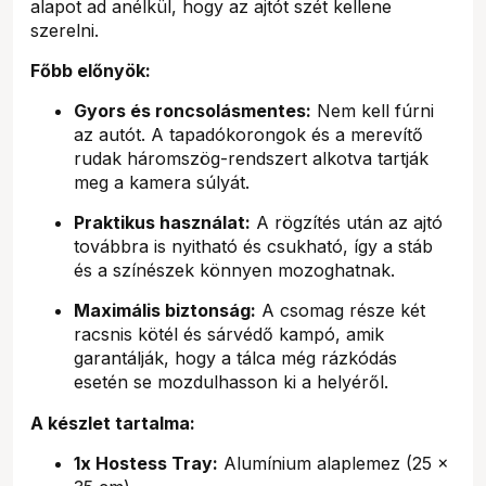
alapot ad anélkül, hogy az ajtót szét kellene
szerelni.
Főbb előnyök:
Gyors és roncsolásmentes:
Nem kell fúrni
az autót. A tapadókorongok és a merevítő
rudak háromszög-rendszert alkotva tartják
meg a kamera súlyát.
Praktikus használat:
A rögzítés után az ajtó
továbbra is nyitható és csukható, így a stáb
és a színészek könnyen mozoghatnak.
Maximális biztonság:
A csomag része két
racsnis kötél és sárvédő kampó, amik
garantálják, hogy a tálca még rázkódás
esetén se mozdulhasson ki a helyéről.
A készlet tartalma:
1x Hostess Tray:
Alumínium alaplemez (25 x