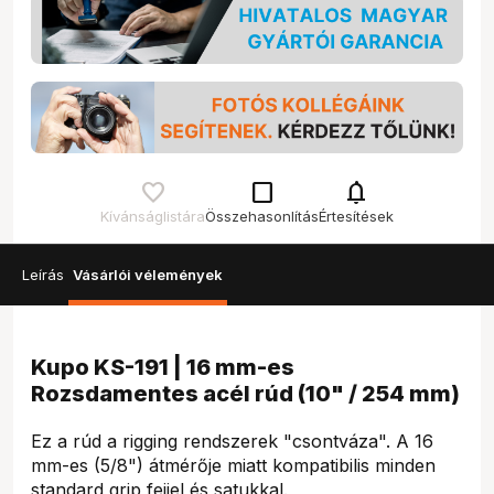
check_box_outline_blank
notifications
Kívánságlistára
Összehasonlítás
Értesítések
Leírás
Vásárlói vélemények
Kupo KS-191 | 16 mm-es
Rozsdamentes acél rúd (10" / 254 mm)
Ez a rúd a rigging rendszerek "csontváza". A 16
mm-es (5/8") átmérője miatt kompatibilis minden
standard grip fejjel és satukkal.