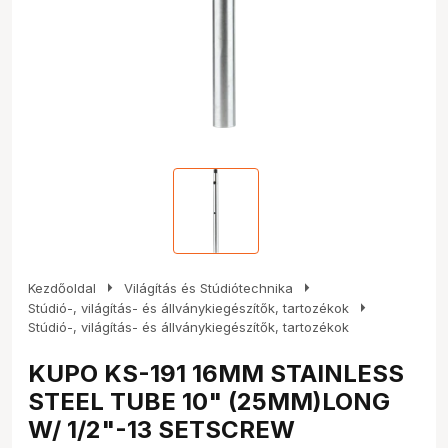
arrow_right
arrow_right
Kezdőoldal
Világítás és Stúdiótechnika
arrow_right
Stúdió-, világítás- és állványkiegészítők, tartozékok
Stúdió-, világítás- és állványkiegészítők, tartozékok
KUPO KS-191 16MM STAINLESS
STEEL TUBE 10" (25MM)LONG
W/ 1/2"-13 SETSCREW