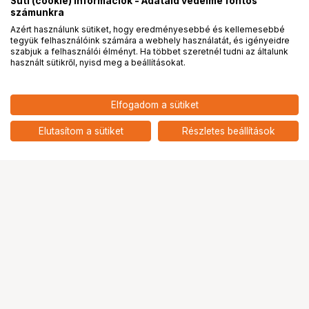
Süti (cookie) információk - Adataid védelme fontos
számunkra
Azért használunk sütiket, hogy eredményesebbé és kellemesebbé
tegyük felhasználóink számára a webhely használatát, és igényeidre
PRO
partnerségek
szabjuk a felhasználói élményt. Ha többet szeretnél tudni az általunk
használt sütikről, nyisd meg a beállításokat.
Elfogadom a sütiket
KUPO KS-191 16MM STAINLESS
8 190
HUF
STEEL TUBE 10" (25MM)LONG W/
Elutasítom a sütiket
Részletes beállítások
nettó: 6 449 HUF
1/2"-13 SETSCREW
Ugrás az oldal tetejére
Segítség a vásárláshoz
Fizetési lehetőségek
Szállítással kapcsolatos részletek
Reklamáció és termékvisszaküldés