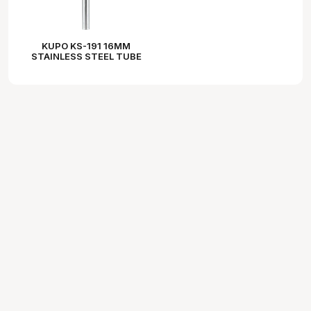
KUPO KS-191 16MM
STAINLESS STEEL TUBE
10" (25MM)LONG W/
1/2"-13 SETSCREW