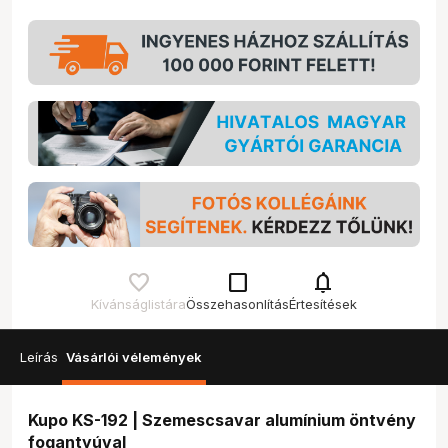
check_box_outline_blank
notifications
Kívánságlistára
Összehasonlítás
Értesítések
Leírás
Vásárlói vélemények
Kupo KS-192 | Szemescsavar alumínium öntvény
fogantyúval