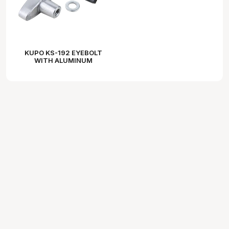
KUPO KS-192 EYEBOLT
WITH ALUMINUM
CASTING STUD 3/8"-16F &
3/8"-16F