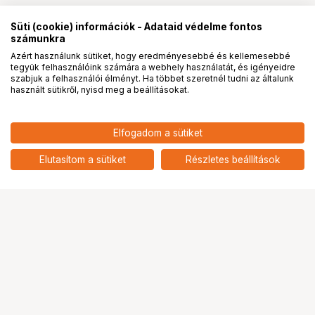
Süti (cookie) információk - Adataid védelme fontos
számunkra
Azért használunk sütiket, hogy eredményesebbé és kellemesebbé
tegyük felhasználóink számára a webhely használatát, és igényeidre
PRO
partnerségek
szabjuk a felhasználói élményt. Ha többet szeretnél tudni az általunk
használt sütikről, nyisd meg a beállításokat.
3 790
HUF
Elfogadom a sütiket
KUPO KS-192 EYEBOLT WITH
nettó: 2 984 HUF
ALUMINUM CASTING STUD
add
3/8"-16F & 3/8"-16F
Elutasítom a sütiket
Részletes beállítások
Ugrás az oldal tetejére
Segítség a vásárláshoz
Fizetési lehetőségek
Szállítással kapcsolatos részletek