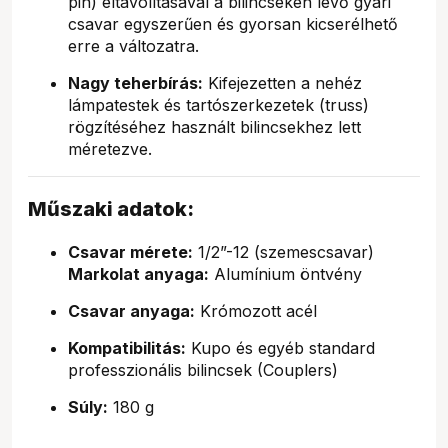
pin) eltávolításával a bilincseken lévő gyári
csavar egyszerűen és gyorsan kicserélhető
erre a változatra.
Nagy teherbírás:
Kifejezetten a nehéz
lámpatestek és tartószerkezetek (truss)
rögzítéséhez használt bilincsekhez lett
méretezve.
Műszaki adatok:
Csavar mérete:
1/2”-12 (szemescsavar)
Markolat anyaga:
Alumínium öntvény
Csavar anyaga:
Krómozott acél
Kompatibilitás:
Kupo és egyéb standard
professzionális bilincsek (Couplers)
Súly:
180 g