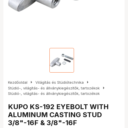
arrow_right
arrow_right
Kezdőoldal
Világítás és Stúdiótechnika
arrow_right
Stúdió-, világítás- és állványkiegészítők, tartozékok
Stúdió-, világítás- és állványkiegészítők, tartozékok
KUPO KS-192 EYEBOLT WITH
ALUMINUM CASTING STUD
3/8"-16F & 3/8"-16F