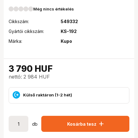
Még nincs értékelés
Cikkszám:
549332
Gyártói cikkszám:
KS-192
Márka:
Kupo
3 790
HUF
nettó: 2 984 HUF
Külső raktáron (1-2 hét)
add
db
Kosárba tesz