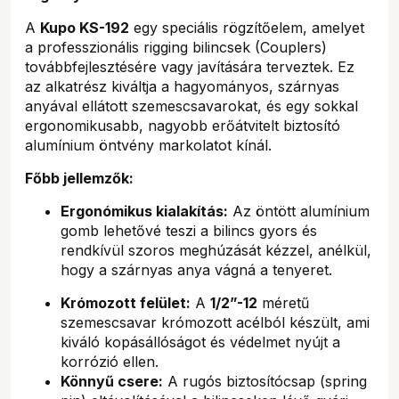
A
Kupo KS-192
egy speciális rögzítőelem, amelyet
a professzionális rigging bilincsek (Couplers)
továbbfejlesztésére vagy javítására terveztek. Ez
az alkatrész kiváltja a hagyományos, szárnyas
anyával ellátott szemescsavarokat, és egy sokkal
ergonomikusabb, nagyobb erőátvitelt biztosító
alumínium öntvény markolatot kínál.
Főbb jellemzők:
Ergonómikus kialakítás:
Az öntött alumínium
gomb lehetővé teszi a bilincs gyors és
rendkívül szoros meghúzását kézzel, anélkül,
hogy a szárnyas anya vágná a tenyeret.
Krómozott felület:
A
1/2”-12
méretű
szemescsavar krómozott acélból készült, ami
kiváló kopásállóságot és védelmet nyújt a
korrózió ellen.
Könnyű csere:
A rugós biztosítócsap (spring