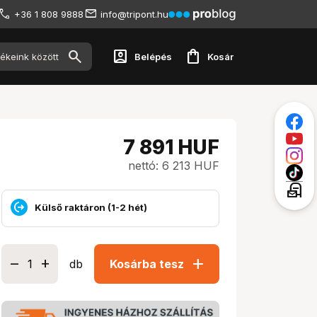
+36 1 808 9888
info@tripont.hu
account_box
shopping_bag
Belépés
Kosár
7 891
HUF
nettó: 6 213 HUF
local_post_office
Külső raktáron (1-2 hét)
add
db
Kosárba tesz