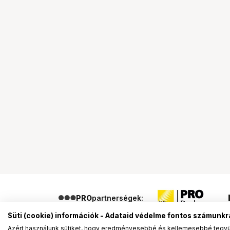
PRO
partnerségek:
Süti (cookie) információk - Adataid védelme fontos számunkr
Azért használunk sütiket, hogy eredményesebbé és kellemesebbé tegyük