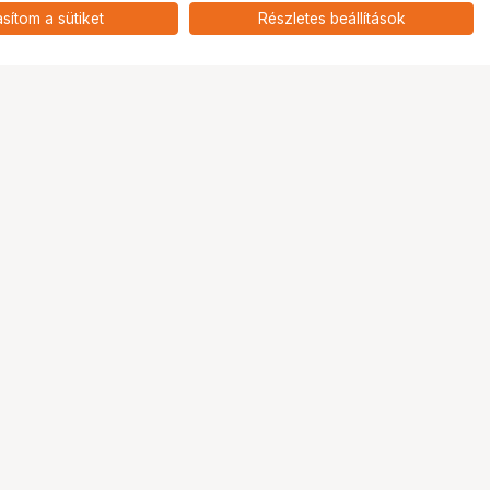
Ugrás az oldal tetejére
asítom a sütiket
Részletes beállítások
Tripont Szaküzlet
1131 Budapest, Keszkenő utca 22.
navigation
Útvonaltervezés
phone
+36 1 808 9888
mail
info@tripont.hu
Nyitva tartás:
Hétfő - Péntek: 10:00 - 18:00
Szombat - Vasárnap: Zárva