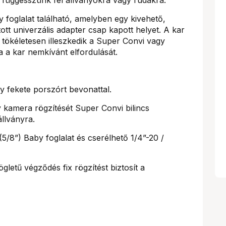
 foglalat található, amelyben egy kivehető,
ott univerzális adapter csap kapott helyet. A kar
 tökéletesen illeszkedik a Super Convi vagy
 a kar nemkívánt elfordulását.
 fekete porszórt bevonattal.
 kamera rögzítését Super Convi bilincs
llványra.
/8”) Baby foglalat és cserélhető 1/4”-20 /
gletű végződés fix rögzítést biztosít a