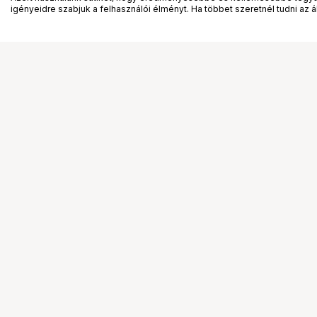
igényeidre szabjuk a felhasználói élményt. Ha többet szeretnél tudni az ált
Segítség a vásárláshoz
Ismerj
Fizetési lehetőségek
Bemuta
Szállítással kapcsolatos részletek
Vevőink
Reklamáció és termékvisszaküldés
Bemutat
Fogyasztói elállás
Rendez
Adattörlő kódok
Diákkár
Cofidis Express áruhitel
VIP kár
Lízing lehetőségek
Talent 
Ajándékutalvány
Állásaj
Gyakran Ismételt Kérdések