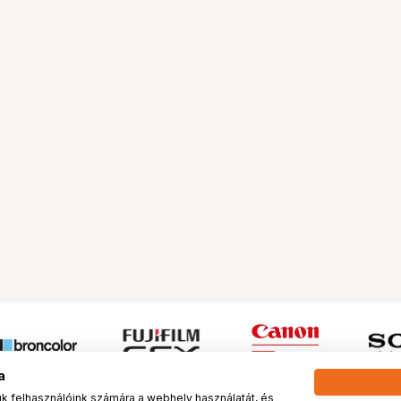
a
 felhasználóink számára a webhely használatát, és