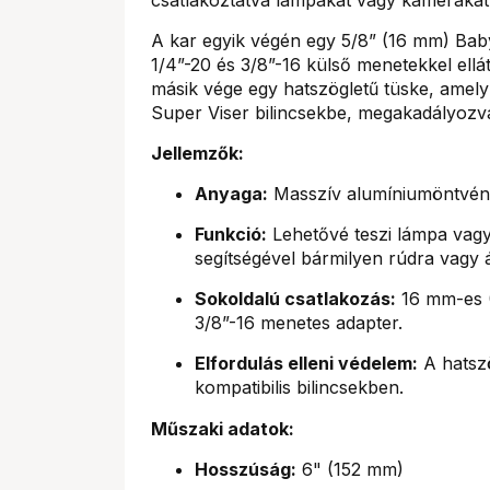
A kar egyik végén egy 5/8” (16 mm) Baby
1/4”-20 és 3/8”-16 külső menetekkel ellát
másik vége egy hatszögletű tüske, amely
Super Viser bilincsekbe, megakadályozva
Jellemzők:
Anyaga:
Masszív alumíniumöntvény
Funkció:
Lehetővé teszi lámpa vagy
segítségével bármilyen rúdra vagy á
Sokoldalú csatlakozás:
16 mm-es (5
3/8”-16 menetes adapter.
Elfordulás elleni védelem:
A hatszö
kompatibilis bilincsekben.
Műszaki adatok:
Hosszúság:
6" (152 mm)