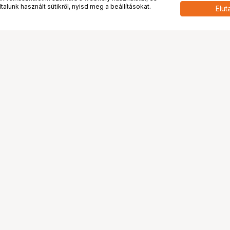
alunk használt sütikről, nyisd meg a beállításokat.
Elut
 meg minket!
További oldalaink
tkozunk
Fotókönyv
 véleménye rólunk
Fotólabor
óterem és Stúdió
Digitalizálás
vények
PhaseOne
tya
Bluechip
tya
Problog
Program
Márkáink
ánlatok
Pályázatok