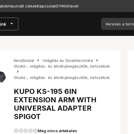
atok
Használt cikkek
Kapcsolat
GYIK
Hírlevél
arrow_drop_down
ink
arrow_right
arrow_right
Kezdőoldal
Világítás és Stúdiótechnika
Stúdió-, világítás- és állványkiegészítők, tartozékok
arrow_right
Stúdió-, világítás- és állványkiegészítők, tartozékok
KUPO KS-195 6IN
EXTENSION ARM WITH
UNIVERSAL ADAPTER
SPIGOT
Még nincs értékelés