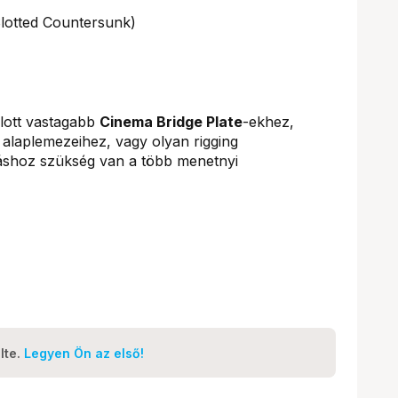
Slotted Countersunk)
nlott vastagabb
Cinema Bridge Plate
-ekhez,
laplemezeihez, vagy olyan rigging
áshoz szükség van a több menetnyi
lte.
Legyen Ön az első!