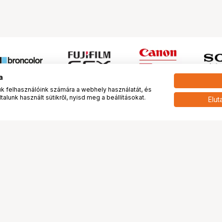
a
 felhasználóink számára a webhely használatát, és
alunk használt sütikről, nyisd meg a beállításokat.
Elut
 meg minket!
További oldalaink
tkozunk
Fotókönyv
 véleménye rólunk
Fotólabor
óterem és Stúdió
Digitalizálás
vények
PhaseOne
tya
Bluechip