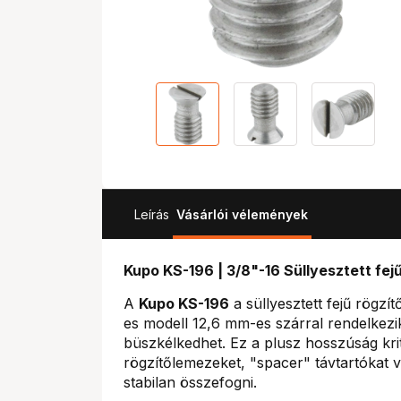
Leírás
Vásárlói vélemények
Kupo KS-196 | 3/8"-16 Süllyesztett fe
A
Kupo KS-196
a süllyesztett fejű rögzí
es modell 12,6 mm-es szárral rendelkezi
büszkélkedhet. Ez a plusz hosszúság kri
rögzítőlemezeket, "spacer" távtartókat v
stabilan összefogni.