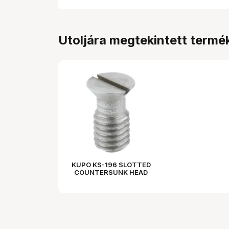
Utoljára megtekintett termé
KUPO KS-196 SLOTTED
COUNTERSUNK HEAD
3/8"-16 SCREW