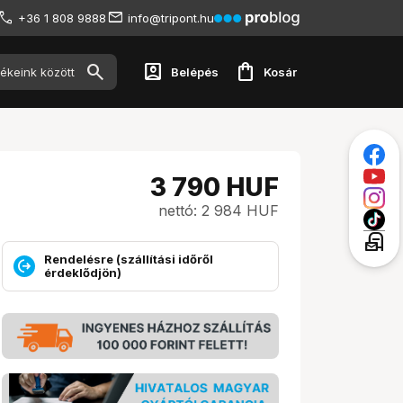
+36 1 808 9888
info@tripont.hu
account_box
shopping_bag
Belépés
Kosár
3 790
HUF
nettó: 2 984 HUF
local_post_office
Rendelésre (szállítási időről
érdeklődjön)