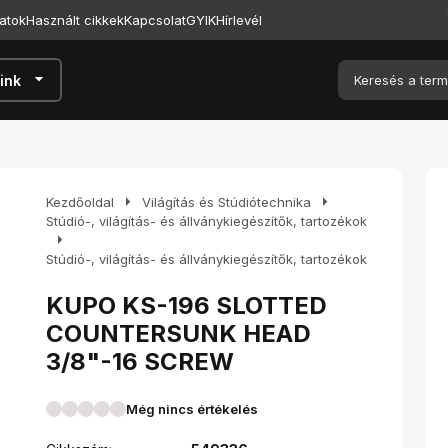
atok
Használt cikkek
Kapcsolat
GYIK
Hírlevél
arrow_drop_down
ink
arrow_right
arrow_right
Kezdőoldal
Világítás és Stúdiótechnika
Stúdió-, világítás- és állványkiegészítők, tartozékok
arrow_right
Stúdió-, világítás- és állványkiegészítők, tartozékok
KUPO KS-196 SLOTTED
COUNTERSUNK HEAD
3/8"-16 SCREW
Még nincs értékelés