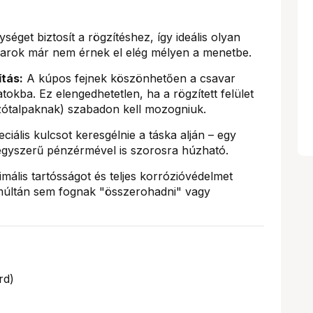
séget biztosít a rögzítéshez, így ideális olyan
arok már nem érnek el elég mélyen a menetbe.
ítás:
A kúpos fejnek köszönhetően a csavar
atokba. Ez elengedhetetlen, ha a rögzített felület
szótalpaknak) szabadon kell mozogniuk.
ciális kulcsot keresgélnie a táska alján – egy
egyszerű pénzérmével is szorosra húzható.
ális tartósságot és teljes korrózióvédelmet
múltán sem fognak "összerohadni" vagy
rd)