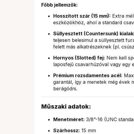
Főbb jellemzők:
Hosszított szár (15 mm):
Extra mély
eszközökhöz, ahol a standard csav
Süllyesztett (Countersunk) kialak
teljesen belesimul a süllyesztett fur
felett más alkatrészeknek (pl. csú
Hornyos (Slotted) fej:
Nem kell spe
laposfejű csavarhúzóval vagy egy 
Prémium rozsdamentes acél:
Maxim
garantál, így a menetek még évek 
berágódni.
Műszaki adatok:
Menetméret:
3/8”-16 (UNC standa
Szárhossz:
15 mm