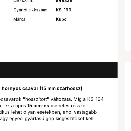
Cikkszám:
549336
Gyártói cikkszám:
KS-196
Márka:
Kupo
jű hornyos csavar (15 mm szárhossz)
tőcsavarok "hosszított" változata. Míg a KS-194-
k, ez a típus
15 mm-es
menetes résszel
tikus lehet olyan esetekben, ahol vastagabb
agy egyedi gyártású grip kiegészítőket kell