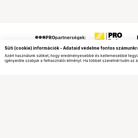
PRO
partnerségek:
Süti (cookie) információk - Adataid védelme fontos számunkr
Azért használunk sütiket, hogy eredményesebbé és kellemesebbé tegyük
igényeidre szabjuk a felhasználói élményt. Ha többet szeretnél tudni az ált
Segítség a vásárláshoz
Ismerj
Fizetési lehetőségek
Bemuta
Szállítással kapcsolatos részletek
Vevőink
Reklamáció és termékvisszaküldés
Bemutat
Fogyasztói elállás
Rendez
Adattörlő kódok
Diákkár