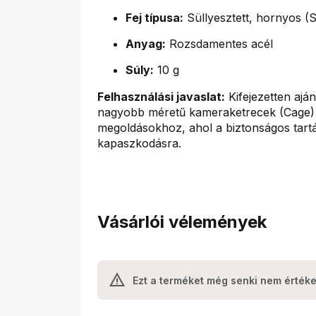
Fej típusa:
Süllyesztett, hornyos (
Anyag:
Rozsdamentes acél
Súly:
10 g
Felhasználási javaslat:
Kifejezetten ajá
nagyobb méretű kameraketrecek (Cage) a
megoldásokhoz, ahol a biztonságos tart
kapaszkodásra.
Vásárlói vélemények
Ezt a terméket még senki nem értéke