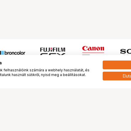
a
 felhasználóink számára a webhely használatát, és
alunk használt sütikről, nyisd meg a beállításokat.
Elut
 meg minket!
További oldalaink
tkozunk
Fotókönyv
 véleménye rólunk
Fotólabor
óterem és Stúdió
Digitalizálás