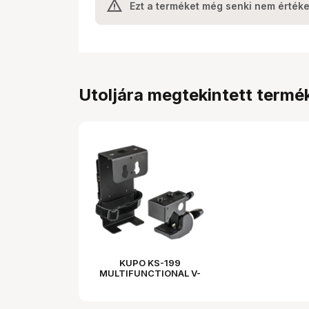
Ezt a terméket még senki nem értéke
Utoljára megtekintett termé
KUPO KS-199
MULTIFUNCTIONAL V-
MOUNT BATTERY
BRACKET SET