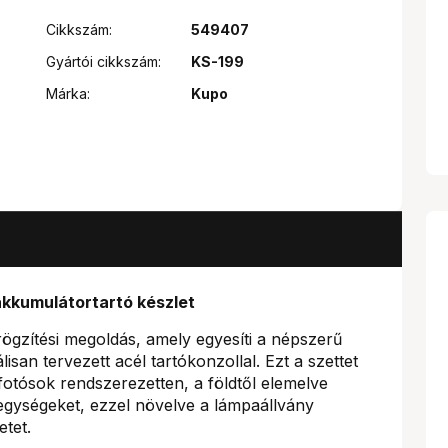
Cikkszám:
549407
Gyártói cikkszám:
KS-199
Márka:
Kupo
akkumulátortartó készlet
 rögzítési megoldás, amely egyesíti a népszerű
lisan tervezett acél tartókonzollal. Ezt a szettet
s fotósok rendszerezetten, a földtől elemelve
egységeket, ezzel növelve a lámpaállvány
etet.