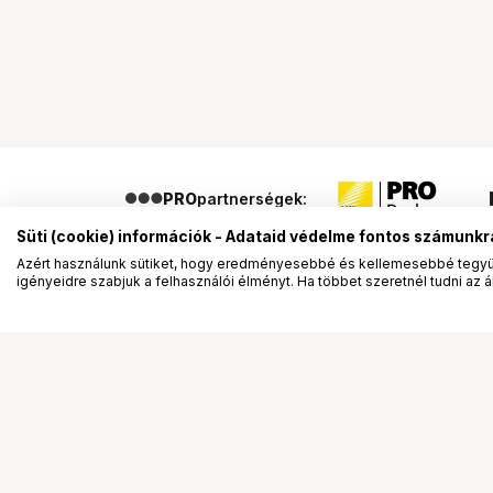
PRO
partnerségek:
Süti (cookie) információk - Adataid védelme fontos számunkr
Azért használunk sütiket, hogy eredményesebbé és kellemesebbé tegyük
igényeidre szabjuk a felhasználói élményt. Ha többet szeretnél tudni az ált
Segítség a vásárláshoz
Ismerj
Fizetési lehetőségek
Bemuta
Szállítással kapcsolatos részletek
Vevőink
Reklamáció és termékvisszaküldés
Bemutat