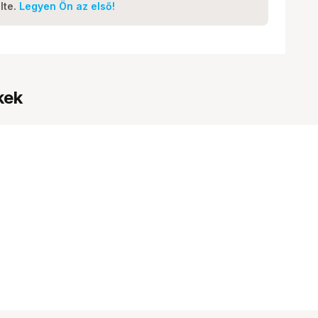
lte.
Legyen Ön az első!
kek