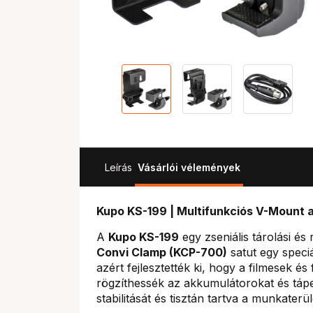
Leírás
Vásárlói vélemények
Kupo KS-199 | Multifunkciós V-Mount 
A
Kupo KS-199
egy zseniális tárolási és
Convi Clamp (KCP-700)
satut egy speciá
azért fejlesztették ki, hogy a filmesek é
rögzíthessék az akkumulátorokat és táp
stabilitását és tisztán tartva a munkaterül