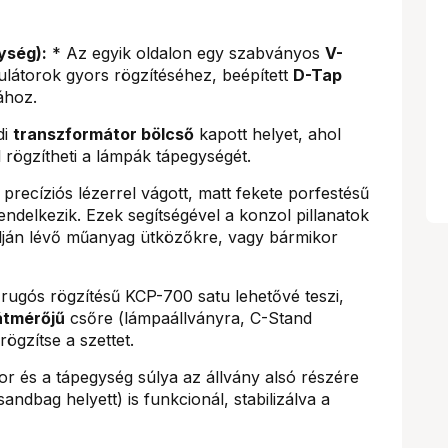
ység):
* Az egyik oldalon egy szabványos
V-
látorok gyors rögzítéséhez, beépített
D-Tap
ához.
di
transzformátor bölcső
kapott helyet, ahol
rögzítheti a lámpák tápegységét.
precíziós lézerrel vágott, matt fekete porfestésű
rendelkezik. Ezek segítségével a konzol pillanatok
alján lévő műanyag ütközőkre, vagy bármikor
rugós rögzítésű KCP-700 satu lehetővé teszi,
átmérőjű
csőre (lámpaállványra, C-Stand
rögzítse a szettet.
 és a tápegység súlya az állvány alsó részére
ndbag helyett) is funkcionál, stabilizálva a