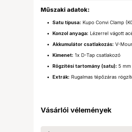
Műszaki adatok:
Satu típusa:
Kupo Convi Clamp (K
Konzol anyaga:
Lézerrel vágott acé
Akkumulátor csatlakozás:
V-Mount
Kimenet:
1x D-Tap csatlakozó
Rögzítési tartomány (satu):
5 mm 
Extrák:
Rugalmas tépőzáras rögzít
Vásárlói vélemények