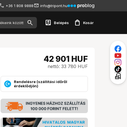
+36 1 808 9888
info@tripont.hu
account_box
shopping_bag
Belépés
Kosár
42 901
HUF
nettó: 33 780 HUF
local_post_office
Rendelésre (szállítási időről
érdeklődjön)