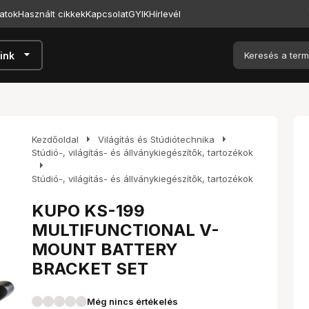
atok
Használt cikkek
Kapcsolat
GYIK
Hírlevél
arrow_drop_down
ink
arrow_right
arrow_right
Kezdőoldal
Világítás és Stúdiótechnika
Stúdió-, világítás- és állványkiegészítők, tartozékok
arrow_right
Stúdió-, világítás- és állványkiegészítők, tartozékok
KUPO KS-199
MULTIFUNCTIONAL V-
MOUNT BATTERY
BRACKET SET
Még nincs értékelés