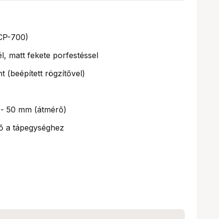
CP-700)
l, matt fekete porfestéssel
 (beépített rögzítővel)
- 50 mm (átmérő)
ő a tápegységhez