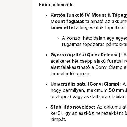
Főbb jellemzők:
Kettős funkció (V-Mount & Tápeg
Mount foglalat
található az akkumu
kimenettel
a kiegészítők tápellátás
A konzol hátoldalán egy egye
rugalmas tépőzáras pántokkal 
Gyors rögzítés (Quick Release):
A 
acélkeret két csepp alakú furattal 
alatt felakasztható a Convi Clamp 
leemelhető onnan.
Univerzális satu (Convi Clamp):
A 
hogy bármilyen, maximum
50 mm 
oszlopra) vagy asztallapra stabilan 
Stabilitás növelése:
Az akkumulátor
kerül, így az eszköz nehezékként (sa
lámpát.