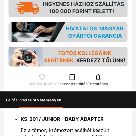
check_box_outline_blank
notifications
Kívánságlistára
Összehasonlítás
Értesítések
Leírás
Vásárlói vélemények
KS-201 / JUNIOR – BABY ADAPTER
Ez a tömör, krómozott acélból készült