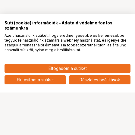
Süti (cookie) információk - Adataid védelme fontos
számunkra
Azért használunk sütiket, hogy eredményesebbé és kellemesebbé
tegyük felhasználóink számára a webhely használatát, és igényeidre
PRO
partnerségek
szabjuk a felhasználói élményt. Ha többet szeretnél tudni az általunk
használt sütikről, nyisd meg a beállításokat.
12 390
HUF
Elfogadom a sütiket
nettó: 9 756 HUF
KUPO KS-201 JUNIOR BABY
ADAPTER
add
Elutasítom a sütiket
Részletes beállítások
Ugrás az oldal tetejére
Segítség a vásárláshoz
Fizetési lehetőségek