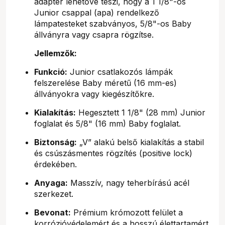
adapter lehetővé teszi, hogy a 1 1/8"-os
Junior csappal (apa) rendelkező
lámpatesteket szabványos, 5/8"-os Baby
állványra vagy csapra rögzítse.
Jellemzők:
Funkció:
Junior csatlakozós lámpák
felszerelése Baby méretű (16 mm-es)
állványokra vagy kiegészítőkre.
Kialakítás:
Hegesztett 1 1/8" (28 mm) Junior
foglalat és 5/8" (16 mm) Baby foglalat.
Biztonság:
„V” alakú belső kialakítás a stabil
és csúszásmentes rögzítés (positive lock)
érdekében.
Anyaga:
Masszív, nagy teherbírású acél
szerkezet.
Bevonat:
Prémium krómozott felület a
korrózióvédelemért és a hosszú élettartamért.