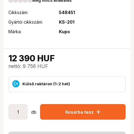
Még nincs értékelés
Cikkszám:
548451
Gyártói cikkszám:
KS-201
Márka:
Kupo
12 390
HUF
nettó: 9 756 HUF
Külső raktáron (1-2 hét)
add
db
Kosárba tesz