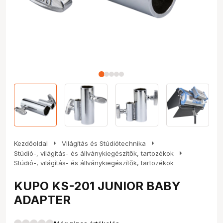
arrow_right
arrow_right
Kezdőoldal
Világítás és Stúdiótechnika
arrow_right
Stúdió-, világítás- és állványkiegészítők, tartozékok
Stúdió-, világítás- és állványkiegészítők, tartozékok
KUPO KS-201 JUNIOR BABY
ADAPTER