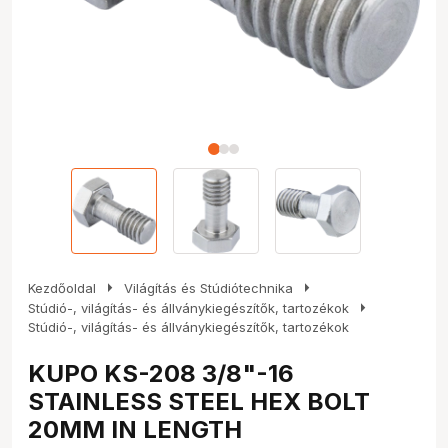
arrow_right
arrow_right
Kezdőoldal
Világítás és Stúdiótechnika
arrow_right
Stúdió-, világítás- és állványkiegészítők, tartozékok
Stúdió-, világítás- és állványkiegészítők, tartozékok
KUPO KS-208 3/8"-16
STAINLESS STEEL HEX BOLT
20MM IN LENGTH