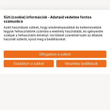
Süti (cookie) információk - Adataid védelme fontos
számunkra
Azért használunk sütiket, hogy eredményesebbé és kellemesebbé
tegyük felhasználóink számára a webhely használatát, és igényeidre
PRO
partnerségek
szabjuk a felhasználói élményt. Ha többet szeretnél tudni az általunk
használt sütikről, nyisd meg a beállításokat.
Elfogadom a sütiket
KUPO KS-208 3/8"-16 STAINLESS
2 891
HUF
STEEL HEX BOLT 20MM IN LENGTH
Elutasítom a sütiket
Részletes beállítások
nettó: 2 276 HUF
Ugrás az oldal tetejére
Segítség a vásárláshoz
Fizetési lehetőségek