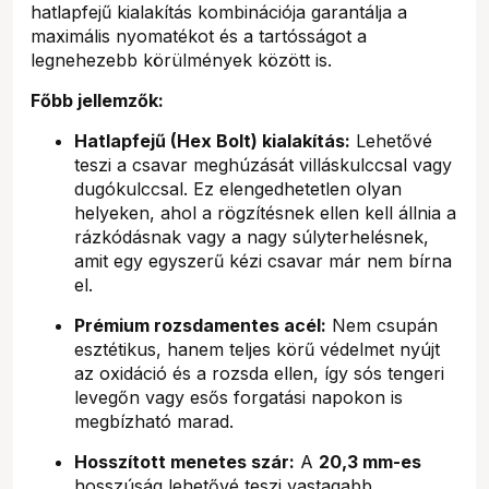
hatlapfejű kialakítás kombinációja garantálja a
maximális nyomatékot és a tartósságot a
legnehezebb körülmények között is.
Főbb jellemzők:
Hatlapfejű (Hex Bolt) kialakítás:
Lehetővé
teszi a csavar meghúzását villáskulccsal vagy
dugókulccsal. Ez elengedhetetlen olyan
helyeken, ahol a rögzítésnek ellen kell állnia a
rázkódásnak vagy a nagy súlyterhelésnek,
amit egy egyszerű kézi csavar már nem bírna
el.
Prémium rozsdamentes acél:
Nem csupán
esztétikus, hanem teljes körű védelmet nyújt
az oxidáció és a rozsda ellen, így sós tengeri
levegőn vagy esős forgatási napokon is
megbízható marad.
Hosszított menetes szár:
A
20,3 mm-es
hosszúság lehetővé teszi vastagabb