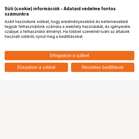
Süti (cookie) információk - Adataid védelme fontos
számunkra
Azért használunk sütiket, hogy eredményesebbé és kellemesebbé
tegyük felhasználóink számára a webhely használatát, és igényeidre
PRO
partnerségek
szabjuk a felhasználói élményt. Ha többet szeretnél tudni az általunk
használt sütikről, nyisd meg a beállításokat.
Elfogadom a sütiket
KUPO KS-209 ALUMINUM T KNOB
2 891
HUF
1/4"-20 FEMALE THREADED
Elutasítom a sütiket
Részletes beállítások
nettó: 2 276 HUF
Ugrás az oldal tetejére
Segítség a vásárláshoz
Fizetési lehetőségek
Szállítással kapcsolatos részletek