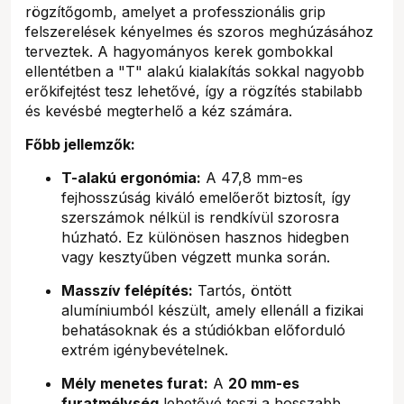
rögzítőgomb, amelyet a professzionális grip
felszerelések kényelmes és szoros meghúzásához
terveztek. A hagyományos kerek gombokkal
ellentétben a "T" alakú kialakítás sokkal nagyobb
erőkifejtést tesz lehetővé, így a rögzítés stabilabb
és kevésbé megterhelő a kéz számára.
Főbb jellemzők:
T-alakú ergonómia:
A 47,8 mm-es
fejhosszúság kiváló emelőerőt biztosít, így
szerszámok nélkül is rendkívül szorosra
húzható. Ez különösen hasznos hidegben
vagy kesztyűben végzett munka során.
Masszív felépítés:
Tartós, öntött
alumíniumból készült, amely ellenáll a fizikai
behatásoknak és a stúdiókban előforduló
extrém igénybevételnek.
Mély menetes furat:
A
20 mm-es
furatmélység
lehetővé teszi a hosszabb