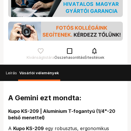
check_box_outline_blank
notifications
Kívánságlistára
Összehasonlítás
Értesítések
Leírás
Vásárlói vélemények
A Gemini ezt mondta:
Kupo KS-209 | Alumínium T-fogantyú (1/4"-20
belső menettel)
A
Kupo KS-209
egy robusztus, ergonomikus