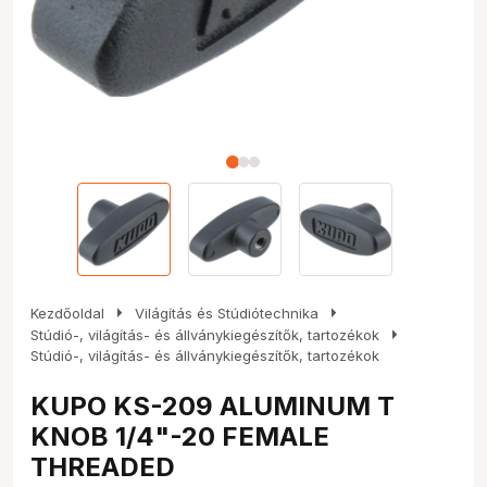
arrow_right
arrow_right
Kezdőoldal
Világítás és Stúdiótechnika
arrow_right
Stúdió-, világítás- és állványkiegészítők, tartozékok
Stúdió-, világítás- és állványkiegészítők, tartozékok
KUPO KS-209 ALUMINUM T
KNOB 1/4"-20 FEMALE
THREADED