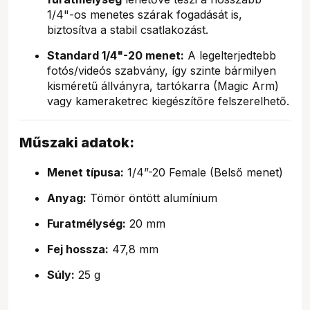
1/4"-os menetes szárak fogadását is,
biztosítva a stabil csatlakozást.
Standard 1/4"-20 menet:
A legelterjedtebb
fotós/videós szabvány, így szinte bármilyen
kisméretű állványra, tartókarra (Magic Arm)
vagy kameraketrec kiegészítőre felszerelhető.
Műszaki adatok:
Menet típusa:
1/4”-20 Female (Belső menet)
Anyag:
Tömör öntött alumínium
Furatmélység:
20 mm
Fej hossza:
47,8 mm
Súly:
25 g