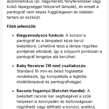
aszimmetrikus (pl. nagyméretű fényterelőkkel vagy
külső tápegységgel felszerelt lámpák), és emiatt a
pantográf nem képes függőlegesen és stabilan
tartani az eszközt.
Főbb jellemzők:
Kiegyensúlyozó funkció:
A konzol a
pantográf és a lámpatest közé kerül
beépítésre. Lehetővé teszi a lámpa rögzítési
pontjának eltolását, így a súlypont pontosan a
pantográf tengelye alá kerülhet.
Baby Receiver (16 mm) csatlakozás:
Standard 16 mm-es belső foglalattal
rendelkezik, így kompatibilis a legtöbb
stúdiólámpával és pantográfvéggel.
Racsnis fogantyú (Ratchet Handle):
A
beépített racsnis kar segítségével a szűk
helyeken is könnyedén és biztonságosan
rögzíthető vagy állítható a konzol, anélkül,