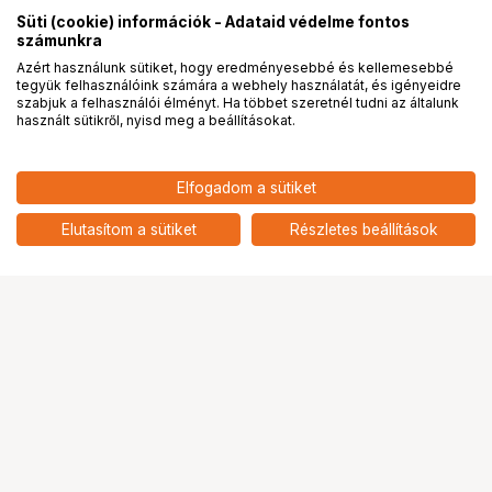
Süti (cookie) információk - Adataid védelme fontos
számunkra
Azért használunk sütiket, hogy eredményesebbé és kellemesebbé
tegyük felhasználóink számára a webhely használatát, és igényeidre
PRO
partnerségek
szabjuk a felhasználói élményt. Ha többet szeretnél tudni az általunk
használt sütikről, nyisd meg a beállításokat.
Elfogadom a sütiket
KUPO KS-210 BLANCE ADJUSTMENT
19 089
HUF
BRACKET
Elutasítom a sütiket
Részletes beállítások
nettó: 15 031 HUF
Ugrás az oldal tetejére
Segítség a vásárláshoz
Fizetési lehetőségek
Szállítással kapcsolatos részletek