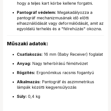
hogy a teljes kart körbe kellene forgatni.
Pantográf védelem:
Megakadályozza a
pantográf mechanizmusának idő előtti
elhasználódását vagy deformálódását, amit az
egyoldalú terhelés és a "félrehúzás" okozna.
Műszaki adatok:
Csatlakozás:
16 mm (Baby Receiver) foglalat
Anyag:
Nagy teherbírású fémötvözet
Rögzítés:
Ergonómikus racsnis fogantyú
Alkalmazás:
Pantográf és aszimmetrikus
lámpák közötti kiegyensúlyozás
Súly:
0,4 kg