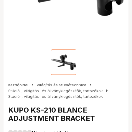
arrow_right
arrow_right
Kezdőoldal
Világítás és Stúdiótechnika
arrow_right
Stúdió-, világítás- és állványkiegészítők, tartozékok
Stúdió-, világítás- és állványkiegészítők, tartozékok
KUPO KS-210 BLANCE
ADJUSTMENT BRACKET