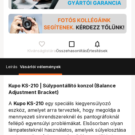
check_box_outline_blank
notifications
Kívánságlistára
Összehasonlítás
Értesítések
Leírás
Vásárlói vélemények
Kupo KS-210 | Súlypontállító konzol (Balance
Adjustment Bracket)
A
Kupo KS-210
egy speciális kiegyensúlyozó
eszköz, amelyet arra terveztek, hogy megoldja a
mennyezeti sínrendszereknél és pantográfoknál
fellépő egyensúlyi problémákat. Elsősorban olyan
lámpatesteknél használatos, amelyek súlyelosztása