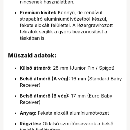
nincsenek használatban.
Prémium kivitel:
Könnyű, de rendívül
strapabíró alumíniumötvözetből készül,
fekete eloxált felülettel. A lézergravírozott
feliratok segítik a gyors beazonosítást a
táskában is.
Műszaki adatok:
Külső átmérő:
28 mm (Junior Pin / Spigot)
Belső átmérő (A vég):
16 mm (Standard Baby
Receiver)
Belső átmérő (B vég):
17 mm (Euro Baby
Receiver)
Anyag:
Fekete eloxált alumíniumötvözet
Rögzítés:
Oldalsó szorítócsavarok a belső
tüskék fixálásához