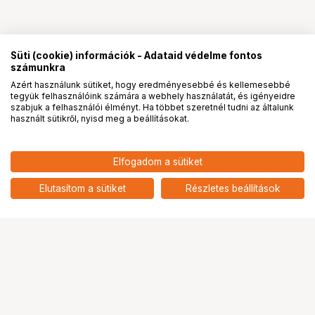
Süti (cookie) információk - Adataid védelme fontos
számunkra
Azért használunk sütiket, hogy eredményesebbé és kellemesebbé
tegyük felhasználóink számára a webhely használatát, és igényeidre
PRO
partnerségek
szabjuk a felhasználói élményt. Ha többet szeretnél tudni az általunk
használt sütikről, nyisd meg a beállításokat.
Elfogadom a sütiket
KUPO KS-212 SPIGOT ADAPTER
25 900
HUF
5/8"M TO 1-1/8"F
Elutasítom a sütiket
Részletes beállítások
nettó: 20 394 HUF
Ugrás az oldal tetejére
Segítség a vásárláshoz