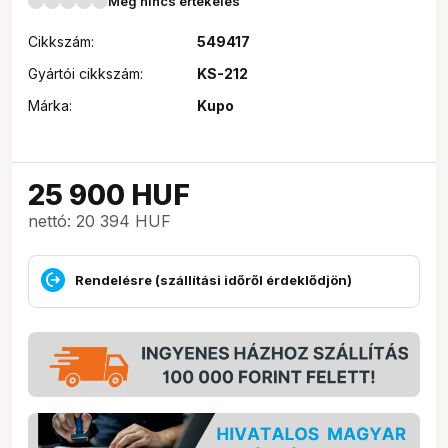
Még nincs értékelés
Cikkszám:
549417
Gyártói cikkszám:
KS-212
Márka:
Kupo
25 900
HUF
nettó: 20 394 HUF
Rendelésre (szállítási időről érdeklődjön)