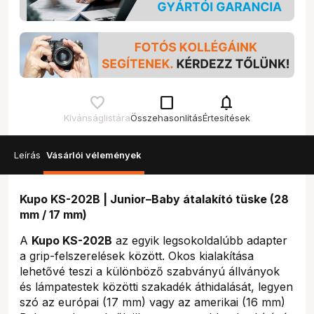
check_box_outline_blank
notifications
Kívánságlistára
Összehasonlítás
Értesítések
Leírás
Vásárlói vélemények
Kupo KS-202B | Junior–Baby átalakító tüske (28
mm / 17 mm)
A
Kupo KS-202B
az egyik legsokoldalúbb adapter
a grip-felszerelések között. Okos kialakítása
lehetővé teszi a különböző szabványú állványok
és lámpatestek közötti szakadék áthidalását, legyen
szó az európai (17 mm) vagy az amerikai (16 mm)