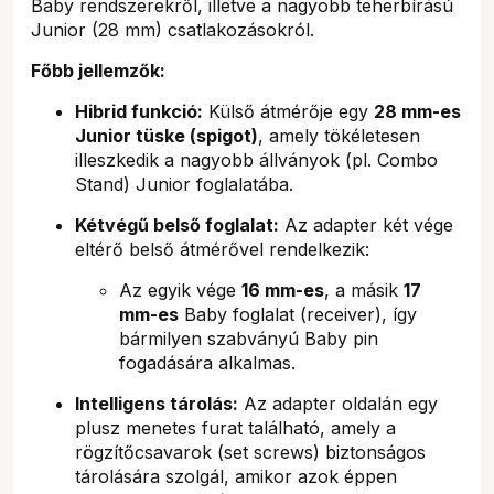
Baby rendszerekről, illetve a nagyobb teherbírású
Junior (28 mm) csatlakozásokról.
Főbb jellemzők:
Hibrid funkció:
Külső átmérője egy
28 mm-es
Junior tüske (spigot)
, amely tökéletesen
illeszkedik a nagyobb állványok (pl. Combo
Stand) Junior foglalatába.
Kétvégű belső foglalat:
Az adapter két vége
eltérő belső átmérővel rendelkezik:
Az egyik vége
16 mm-es
, a másik
17
mm-es
Baby foglalat (receiver), így
bármilyen szabványú Baby pin
fogadására alkalmas.
Intelligens tárolás:
Az adapter oldalán egy
plusz menetes furat található, amely a
rögzítőcsavarok (set screws) biztonságos
tárolására szolgál, amikor azok éppen