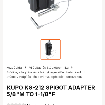
arrow_right
arrow_right
Kezdőoldal
Világítás és Stúdiótechnika
arrow_right
Stúdió-, világítás- és állványkiegészítők, tartozékok
Stúdió-, világítás- és állványkiegészítők, tartozékok
KUPO KS-212 SPIGOT ADAPTER
5/8"M TO 1-1/8"F