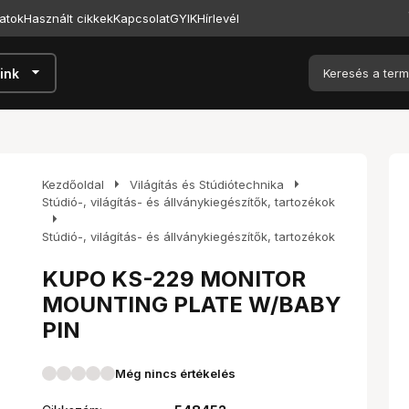
atok
Használt cikkek
Kapcsolat
GYIK
Hírlevél
arrow_drop_down
ink
arrow_right
arrow_right
Kezdőoldal
Világítás és Stúdiótechnika
Stúdió-, világítás- és állványkiegészítők, tartozékok
arrow_right
Stúdió-, világítás- és állványkiegészítők, tartozékok
KUPO KS-229 MONITOR
MOUNTING PLATE W/BABY
PIN
Még nincs értékelés