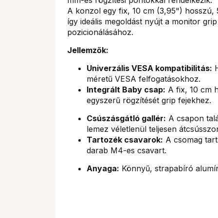
A konzol egy fix, 10 cm (3,95") hosszú,
így ideális megoldást nyújt a monitor gri
pozicionálásához.
Jellemzők:
Univerzális VESA kompatibilitás:
H
méretű VESA felfogatásokhoz.
Integrált Baby csap:
A fix, 10 cm 
egyszerű rögzítését grip fejekhez.
Csúszásgátló gallér:
A csapon talá
lemez véletlenül teljesen átcsússzon
Tartozék csavarok:
A csomag tart
darab M4-es csavart.
Anyaga:
Könnyű, strapabíró alumíni