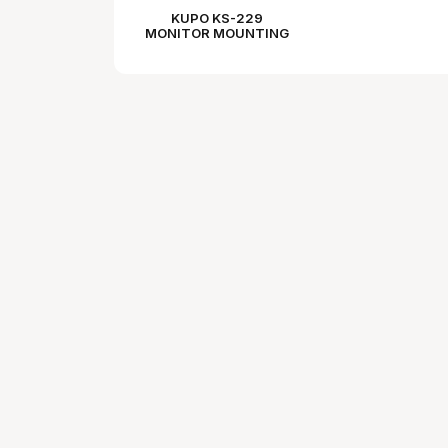
KUPO KS-229
MONITOR MOUNTING
PLATE W/BABY PIN