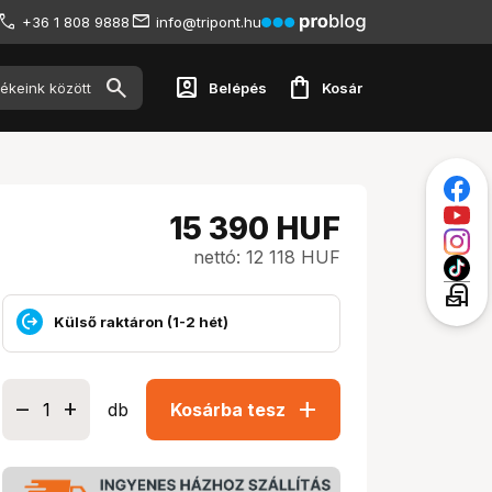
+36 1 808 9888
info@tripont.hu
account_box
shopping_bag
Belépés
Kosár
15 390
HUF
nettó: 12 118 HUF
local_post_office
Külső raktáron (1-2 hét)
add
db
Kosárba tesz