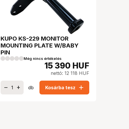
KUPO KS-229 MONITOR
MOUNTING PLATE W/BABY
PIN
Még nincs értékelés
15 390
HUF
nettó: 12 118 HUF
add
db
Kosárba tesz