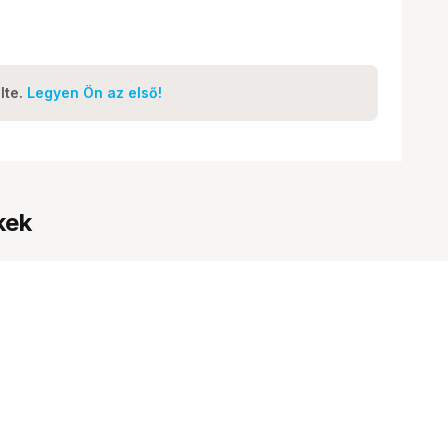
lte.
Legyen Ön az első!
kek