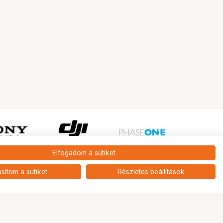
Elfogadom a sütiket
Ugrás az oldal tetejére
asítom a sütiket
Részletes beállítások
Tripont Szaküzlet