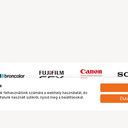
a
 felhasználóink számára a webhely használatát, és
alunk használt sütikről, nyisd meg a beállításokat.
Elut
 meg minket!
További oldalaink