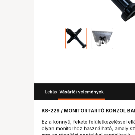
Leírás
Vásárlói vélemények
KS-229 / MONITORTARTÓ KONZOL BA
Ez a könnyű, fekete felületkezeléssel el
olyan monitorhoz használható, amely 
mm-es rögzítési pontokkal rendelkezik.