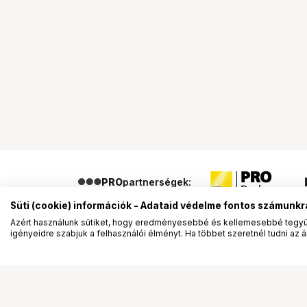
PRO
partnerségek:
Süti (cookie) információk - Adataid védelme fontos számunkr
Azért használunk sütiket, hogy eredményesebbé és kellemesebbé tegyük
igényeidre szabjuk a felhasználói élményt. Ha többet szeretnél tudni az ált
Segítség a vásárláshoz
Ismerj