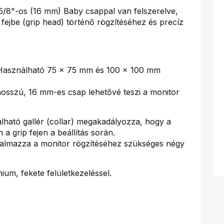
 5/8"-os (16 mm) Baby csappal van felszerelve,
p fejbe (grip head) történő rögzítéséhez és precíz
asználható 75 x 75 mm és 100 x 100 mm
hosszú, 16 mm-es csap lehetővé teszi a monitor
lható gallér (collar) megakadályozza, hogy a
 a grip fejen a beállítás során.
almazza a monitor rögzítéséhez szükséges négy
um, fekete felületkezeléssel.