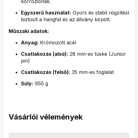
korróziónak.
Egyszerű használat:
Gyors és stabil rögzítést
biztosít a hangfal és az állvány között.
Műszaki adatok:
Anyag:
Krómozott acél
Csatlakozás (alsó):
28 mm-es tüske (Junior
pin)
Csatlakozás (felső):
35 mm-es foglalat
Súly:
950 g
Vásárlói vélemények