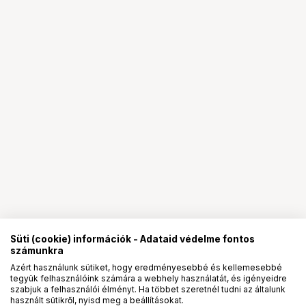
Süti (cookie) információk - Adataid védelme fontos
számunkra
Azért használunk sütiket, hogy eredményesebbé és kellemesebbé
tegyük felhasználóink számára a webhely használatát, és igényeidre
PRO
partnerségek
szabjuk a felhasználói élményt. Ha többet szeretnél tudni az általunk
használt sütikről, nyisd meg a beállításokat.