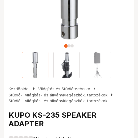
arrow_right
arrow_right
Kezdőoldal
Világítás és Stúdiótechnika
arrow_right
Stúdió-, világítás- és állványkiegészítők, tartozékok
Stúdió-, világítás- és állványkiegészítők, tartozékok
KUPO KS-235 SPEAKER
ADAPTER