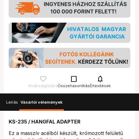
check_box_outline_blank
notifications
Kívánságlistára
Összehasonlítás
Értesítések
Leírás
Vásárlói vélemények
KS-235 / HANGFAL ADAPTER
Ez a masszív acélból készült, krómozott felületű