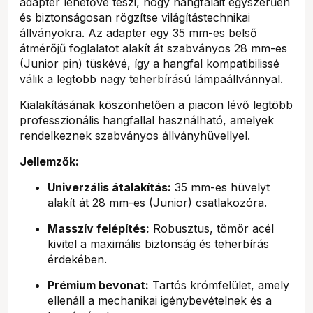
adapter lehetővé teszi, hogy hangfalait egyszerűen
és biztonságosan rögzítse világítástechnikai
állványokra. Az adapter egy 35 mm-es belső
átmérőjű foglalatot alakít át szabványos 28 mm-es
(Junior pin) tüskévé, így a hangfal kompatibilissé
válik a legtöbb nagy teherbírású lámpaállvánnyal.
Kialakításának köszönhetően a piacon lévő legtöbb
professzionális hangfallal használható, amelyek
rendelkeznek szabványos állványhüvellyel.
Jellemzők:
Univerzális átalakítás:
35 mm-es hüvelyt
alakít át 28 mm-es (Junior) csatlakozóra.
Masszív felépítés:
Robusztus, tömör acél
kivitel a maximális biztonság és teherbírás
érdekében.
Prémium bevonat:
Tartós krómfelület, amely
ellenáll a mechanikai igénybevételnek és a