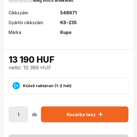
Még nincs értékelés
Cikkszám:
548671
Gyártói cikkszám:
KS-235
Márka:
Kupo
13 190
HUF
nettó: 10 386 HUF
Külső raktáron (1-2 hét)
add
db
Kosárba tesz