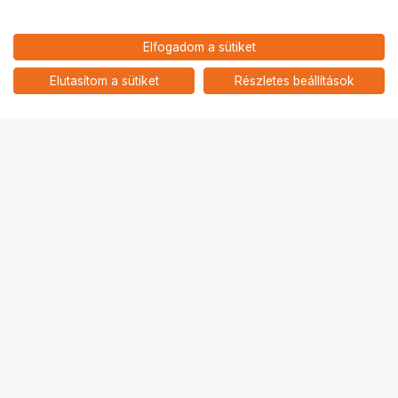
13 190
HUF
Elfogadom a sütiket
nettó: 10 386 HUF
KUPO KS-235 SPEAKER
ADAPTER
add
Elutasítom a sütiket
Részletes beállítások
Ugrás az oldal tetejére
Segítség a vásárláshoz
Fizetési lehetőségek
Szállítással kapcsolatos részletek
Reklamáció és termékvisszaküldés
Fogyasztói elállás
Adattörlő kódok
Cofidis Express áruhitel