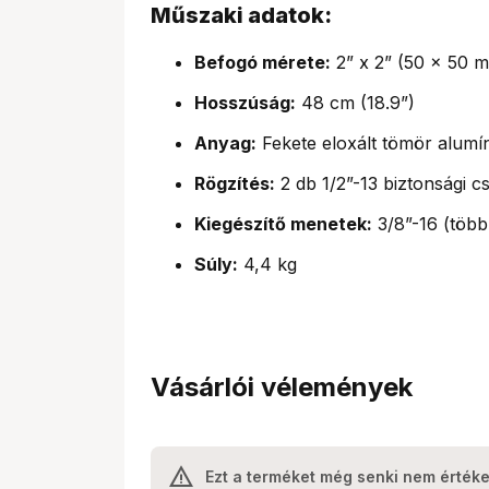
Műszaki adatok:
Befogó mérete:
2” x 2” (50 x 50 
Hosszúság:
48 cm (18.9”)
Anyag:
Fekete eloxált tömör alumí
Rögzítés:
2 db 1/2”-13 biztonsági c
Kiegészítő menetek:
3/8”-16 (több
Súly:
4,4 kg
Vásárlói vélemények
Ezt a terméket még senki nem értéke