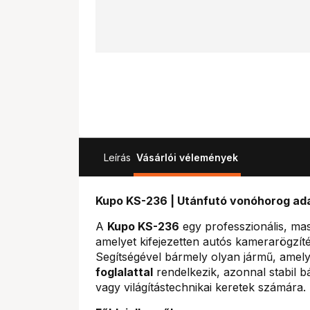
Leírás
Vásárlói vélemények
Kupo KS-236 | Utánfutó vonóhorog ada
A
Kupo KS-236
egy professzionális, ma
amelyet kifejezetten autós kamerarögzítés
Segítségével bármely olyan jármű, ame
foglalattal
rendelkezik, azonnal stabil b
vagy világítástechnikai keretek számára.