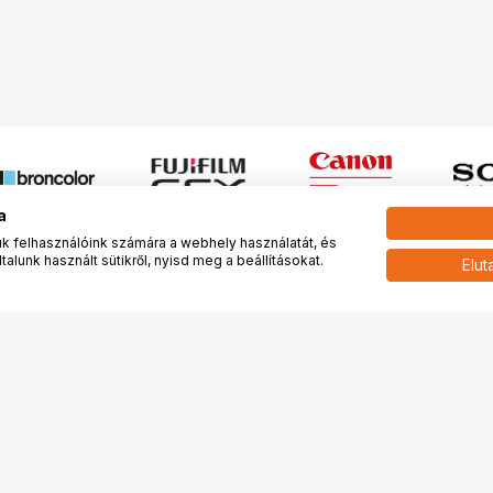
a
 felhasználóink számára a webhely használatát, és
alunk használt sütikről, nyisd meg a beállításokat.
Elut
 meg minket!
További oldalaink
tkozunk
Fotókönyv
 véleménye rólunk
Fotólabor
óterem és Stúdió
Digitalizálás
vények
PhaseOne