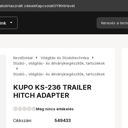
atok
Használt cikkek
Kapcsolat
GYIK
Hírlevél
arrow_drop_down
ink
arrow_right
arrow_right
Kezdőoldal
Világítás és Stúdiótechnika
Stúdió-, világítás- és állványkiegészítők, tartozékok
arrow_right
Stúdió-, világítás- és állványkiegészítők, tartozékok
KUPO KS-236 TRAILER
HITCH ADAPTER
Még nincs értékelés
Cikkszám:
549433