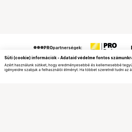
PRO
partnerségek:
Süti (cookie) információk - Adataid védelme fontos számunkr
Azért használunk sütiket, hogy eredményesebbé és kellemesebbé tegyük
igényeidre szabjuk a felhasználói élményt. Ha többet szeretnél tudni az ált
Segítség a vásárláshoz
Ismerj
Fizetési lehetőségek
Bemuta
Szállítással kapcsolatos részletek
Vevőink
Reklamáció és termékvisszaküldés
Bemutat
Fogyasztói elállás
Rendez