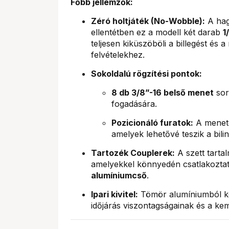
Főbb jellemzők:
Zéró holtjáték (No-Wobble):
A hag
ellentétben ez a modell két darab
1
teljesen kiküszöböli a billegést és a
felvételekhez.
Sokoldalú rögzítési pontok:
8 db 3/8”-16 belső menet
sor
fogadására.
Pozicionáló furatok:
A menete
amelyek lehetővé teszik a bil
Tartozék Couplerek:
A szett tartal
amelyekkel könnyedén csatlakozta
alumíniumcső
.
Ipari kivitel:
Tömör alumíniumból kész
időjárás viszontagságainak és a ke