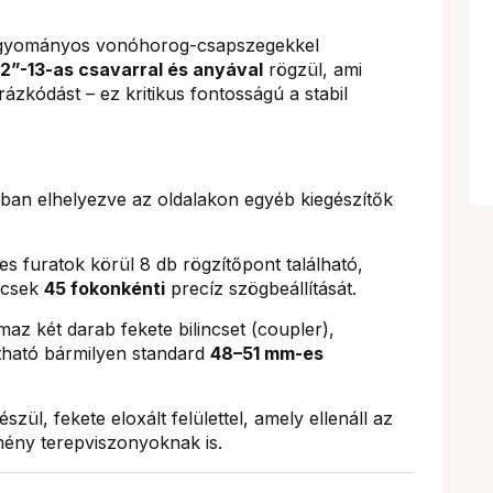
yományos vonóhorog-csapszegekkel
/2”-13-as csavarral és anyával
rögzül, ami
 rázkódást – ez kritikus fontosságú a stabil
ban elhelyezve az oldalakon egyéb kiegészítők
s furatok körül 8 db rögzítőpont található,
incsek
45 fokonkénti
precíz szögbeállítását.
maz két darab fekete bilincset (coupler),
tható bármilyen standard
48–51 mm-es
ül, fekete eloxált felülettel, amely ellenáll az
mény terepviszonyoknak is.