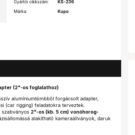
Gyártói cikkszám:
KS-236
Márka:
Kupo
pter (2"-os foglalathoz)
sszív alumíniumtömbből forgácsolt adapter,
i (car rigging) feladatokra terveztek.
ly szabványos
2"-os (kb. 5 cm) vonóhorog-
ázisállomássá alakítható kameraállványok, daruk