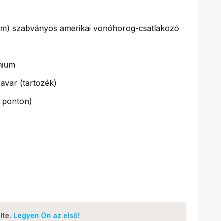
mm) szabványos amerikai vonóhorog-csatlakozó
nium
savar (tartozék)
 ponton)
lte.
Legyen Ön az első!