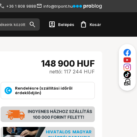
+36 1 808 9888
info@tripont.hu
account_box
shopping_bag
Belépés
Kosár
148 900
HUF
nettó: 117 244 HUF
local_post_office
Rendelésre (szállítási időről
érdeklődjön)