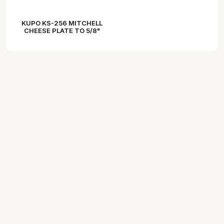
KUPO KS-256 MITCHELL
CHEESE PLATE TO 5/8"
(16MM) ADAPTER