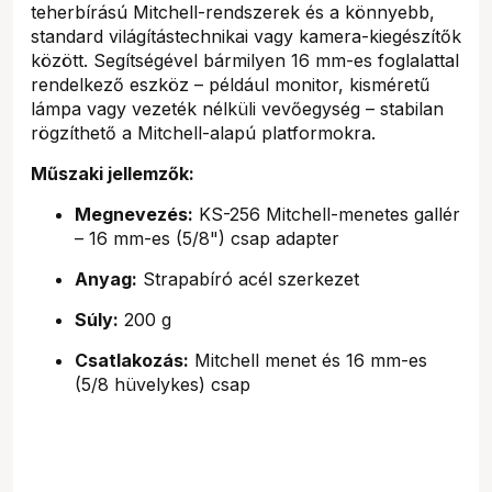
teherbírású Mitchell-rendszerek és a könnyebb,
standard világítástechnikai vagy kamera-kiegészítők
között. Segítségével bármilyen 16 mm-es foglalattal
rendelkező eszköz – például monitor, kisméretű
lámpa vagy vezeték nélküli vevőegység – stabilan
rögzíthető a Mitchell-alapú platformokra.
Műszaki jellemzők:
Megnevezés:
KS-256 Mitchell-menetes gallér
– 16 mm-es (5/8") csap adapter
Anyag:
Strapabíró acél szerkezet
Súly:
200 g
Csatlakozás:
Mitchell menet és 16 mm-es
(5/8 hüvelykes) csap