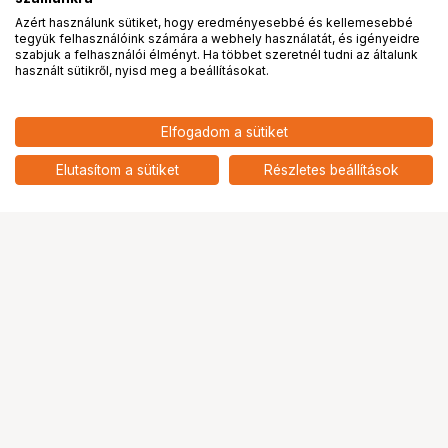
Azért használunk sütiket, hogy eredményesebbé és kellemesebbé
tegyük felhasználóink számára a webhely használatát, és igényeidre
PRO
partnerségek
szabjuk a felhasználói élményt. Ha többet szeretnél tudni az általunk
használt sütikről, nyisd meg a beállításokat.
Elfogadom a sütiket
KUPO KS-256 MITCHELL CHEESE
13 490
HUF
PLATE TO 5/8" (16MM) ADAPTER
Elutasítom a sütiket
Részletes beállítások
nettó: 10 622 HUF
Ugrás az oldal tetejére
Segítség a vásárláshoz
Fizetési lehetőségek
Szállítással kapcsolatos részletek
Reklamáció és termékvisszaküldés
Fogyasztói elállás