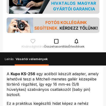
check_box_outline_blank
notifications
Kívánságlistára
Összehasonlítás
Értesítések
Leírás
Vásárlói vélemények
A
Kupo KS-256
egy acélból készült adapter, amely
lehetővé teszi a Mitchell-menetes gallér közepébe
történő rögzítést, így egy 16 mm-es (5/8
hüvelykes) szabványos csatlakozót (baby pin)
biztosít.
Ez a praktikus kiegészítő hidat képez a nehéz