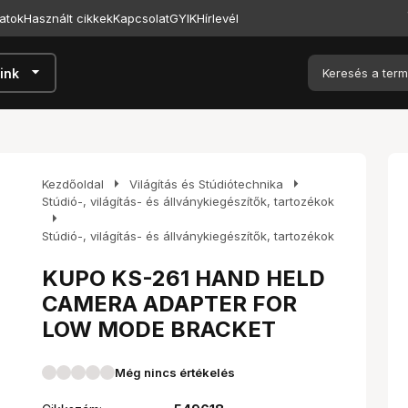
atok
Használt cikkek
Kapcsolat
GYIK
Hírlevél
arrow_drop_down
ink
arrow_right
arrow_right
Kezdőoldal
Világítás és Stúdiótechnika
Stúdió-, világítás- és állványkiegészítők, tartozékok
arrow_right
Stúdió-, világítás- és állványkiegészítők, tartozékok
KUPO KS-261 HAND HELD
CAMERA ADAPTER FOR
LOW MODE BRACKET
Még nincs értékelés