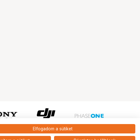
Elfogadom a sütiket
Ugrás az oldal tetejére