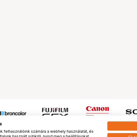
a
 felhasználóink számára a webhely használatát, és
alunk használt sütikről, nyisd meg a beállításokat.