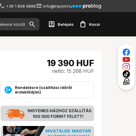
+36 1 808 9888
info@tripont.hu
account_box
shopping_bag
Belépés
Kosár
19 390
HUF
nettó: 15 268 HUF
local_post_office
Rendelésre (szállítási időről
érdeklődjön)