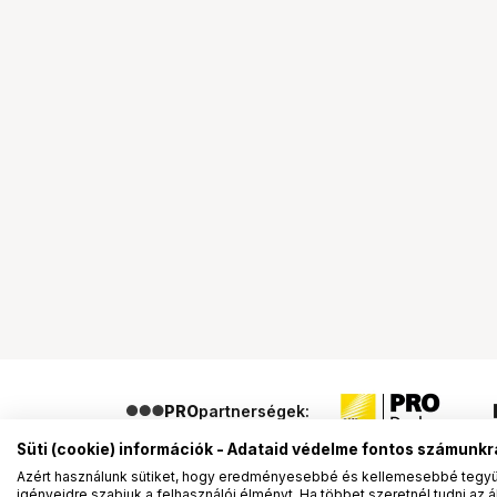
PRO
partnerségek:
Süti (cookie) információk - Adataid védelme fontos számunkr
Azért használunk sütiket, hogy eredményesebbé és kellemesebbé tegyük
igényeidre szabjuk a felhasználói élményt. Ha többet szeretnél tudni az ált