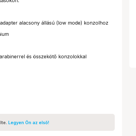
tásokon.
adapter alacsony állású (low mode) konzolhoz
nium
rabinerrel és összekötő konzolokkal
lte.
Legyen Ön az első!