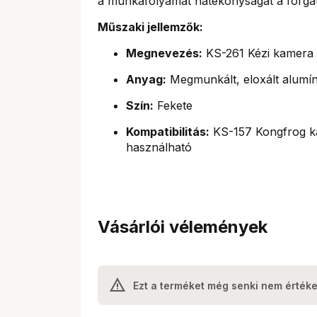
a munkafolyamat hatékonyságát a forga
Műszaki jellemzők:
Megnevezés:
KS-261 Kézi kamera 
Anyag:
Megmunkált, eloxált alumí
Szín:
Fekete
Kompatibilitás:
KS-157 Kongfrog ka
használható
Vásárlói vélemények
Ezt a terméket még senki nem értéke