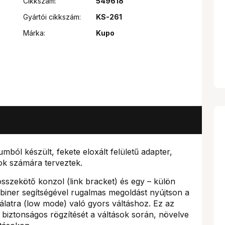
Cikkszám:
549618
Gyártói cikkszám:
KS-261
Márka:
Kupo
ból készült, fekete eloxált felületű adapter,
ok számára terveztek.
összekötő konzol (link bracket) és egy – külön
iner segítségével rugalmas megoldást nyújtson a
latra (low mode) való gyors váltáshoz. Ez az
s biztonságos rögzítését a váltások során, növelve