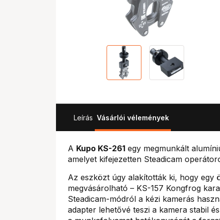
Leírás
Vásárlói vélemények
A
Kupo KS-261
egy megmunkált alumínium
amelyet kifejezetten Steadicam operátor
Az eszközt úgy alakították ki, hogy egy 
megvásárolható – KS-157 Kongfrog karab
Steadicam-módról a kézi kamerás haszná
adapter lehetővé teszi a kamera stabil é