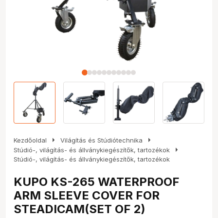
arrow_right
arrow_right
Kezdőoldal
Világítás és Stúdiótechnika
arrow_right
Stúdió-, világítás- és állványkiegészítők, tartozékok
Stúdió-, világítás- és állványkiegészítők, tartozékok
KUPO KS-265 WATERPROOF
ARM SLEEVE COVER FOR
STEADICAM(SET OF 2)