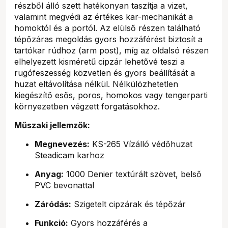
részből álló szett hatékonyan taszítja a vizet,
valamint megvédi az értékes kar-mechanikát a
homoktól és a portól. Az elülső részen található
tépőzáras megoldás gyors hozzáférést biztosít a
tartókar rúdhoz (arm post), míg az oldalsó részen
elhelyezett kisméretű cipzár lehetővé teszi a
rugófeszesség közvetlen és gyors beállítását a
huzat eltávolítása nélkül. Nélkülözhetetlen
kiegészítő esős, poros, homokos vagy tengerparti
környezetben végzett forgatásokhoz.
Műszaki jellemzők:
Megnevezés:
KS-265 Vízálló védőhuzat
Steadicam karhoz
Anyag:
1000 Denier textúrált szövet, belső
PVC bevonattal
Záródás:
Szigetelt cipzárak és tépőzár
Funkció:
Gyors hozzáférés a