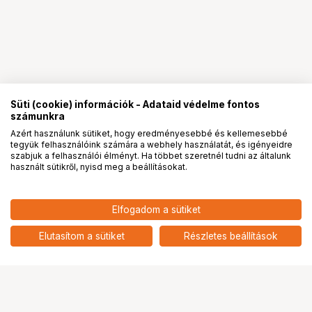
Süti (cookie) információk - Adataid védelme fontos
számunkra
Azért használunk sütiket, hogy eredményesebbé és kellemesebbé
tegyük felhasználóink számára a webhely használatát, és igényeidre
PRO
partnerségek
szabjuk a felhasználói élményt. Ha többet szeretnél tudni az általunk
használt sütikről, nyisd meg a beállításokat.
Elfogadom a sütiket
KUPO KS-265 WATERPROOF ARM
31 900
HUF
SLEEVE COVER FOR STEADICAM(SET
Elutasítom a sütiket
Részletes beállítások
nettó: 25 118 HUF
OF 2)
Ugrás az oldal tetejére