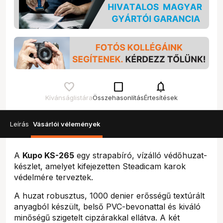
check_box_outline_blank
notifications
Kívánságlistára
Összehasonlítás
Értesítések
Leírás
Vásárlói vélemények
A
Kupo KS-265
egy strapabíró, vízálló védőhuzat-
készlet, amelyet kifejezetten Steadicam karok
védelmére terveztek.
A huzat robusztus, 1000 denier erősségű textúrált
anyagból készült, belső PVC-bevonattal és kiváló
minőségű szigetelt cipzárakkal ellátva. A két