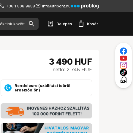
+36 1 808 9888
info@tripont.hu
account_box
shopping_bag
Belépés
Kosár
3 490
HUF
nettó: 2 748 HUF
local_post_office
Rendelésre (szállítási időről
érdeklődjön)