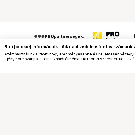
PRO
partnerségek:
Süti (cookie) információk - Adataid védelme fontos számunkr
Azért használunk sütiket, hogy eredményesebbé és kellemesebbé tegyük
igényeidre szabjuk a felhasználói élményt. Ha többet szeretnél tudni az ált
Segítség a vásárláshoz
Ismerj
Fizetési lehetőségek
Bemuta
Szállítással kapcsolatos részletek
Vevőink
Reklamáció és termékvisszaküldés
Bemutat
Fogyasztói elállás
Rendez
Adattörlő kódok
Diákkár