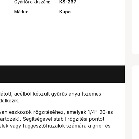
Gyártói cikkszám:
KS-267
Márka:
Kupo
látott, acélból készült gyűrűs anya (szemes
elkezik.
olyan eszközök rögzítéséhez, amelyek 1/4"-20-as
rtozék). Segítségével stabil rögzítési pontot
elek vagy függesztőhuzalok számára a grip- és