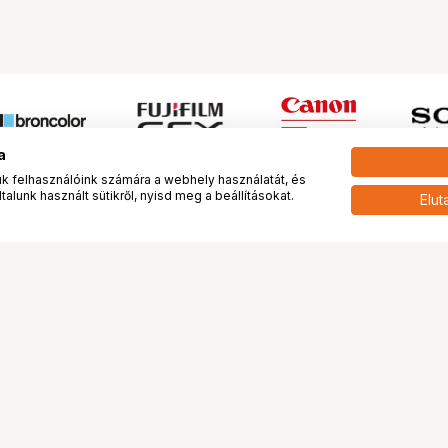
a
 felhasználóink számára a webhely használatát, és
alunk használt sütikről, nyisd meg a beállításokat.
Elut
 meg minket!
További oldalaink
tkozunk
Fotókönyv
 véleménye rólunk
Fotólabor
óterem és Stúdió
Digitalizálás
vények
PhaseOne
tya
Bluechip