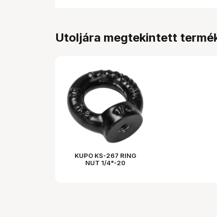
Utoljára megtekintett termé
KUPO KS-267 RING
NUT 1/4"-20
STEEL(BLACK)