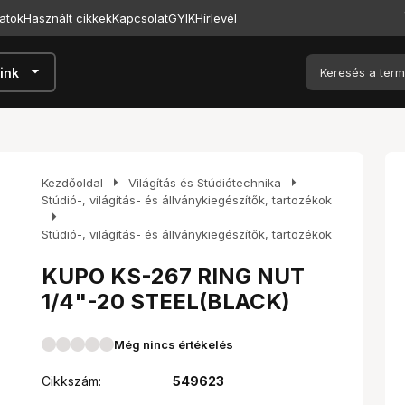
atok
Használt cikkek
Kapcsolat
GYIK
Hírlevél
arrow_drop_down
ink
arrow_right
arrow_right
Kezdőoldal
Világítás és Stúdiótechnika
Stúdió-, világítás- és állványkiegészítők, tartozékok
arrow_right
Stúdió-, világítás- és állványkiegészítők, tartozékok
KUPO KS-267 RING NUT
1/4"-20 STEEL(BLACK)
Még nincs értékelés
Cikkszám:
549623