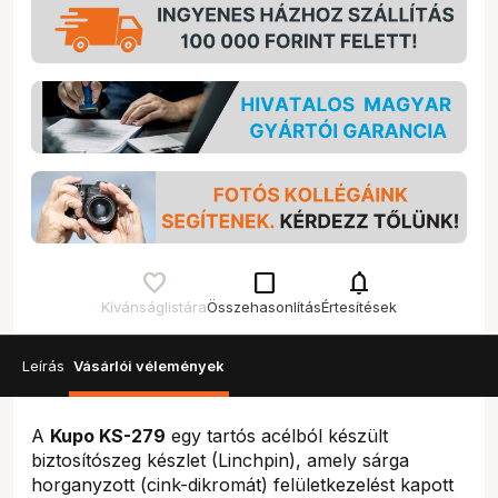
check_box_outline_blank
notifications
Kívánságlistára
Összehasonlítás
Értesítések
Leírás
Vásárlói vélemények
A
Kupo KS-279
egy tartós acélból készült
biztosítószeg készlet (Linchpin), amely sárga
horganyzott (cink-dikromát) felületkezelést kapott