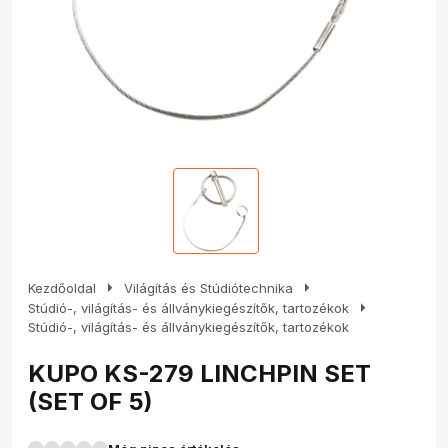
arrow_right
arrow_right
Kezdőoldal
Világítás és Stúdiótechnika
arrow_right
Stúdió-, világítás- és állványkiegészítők, tartozékok
Stúdió-, világítás- és állványkiegészítők, tartozékok
KUPO KS-279 LINCHPIN SET
(SET OF 5)