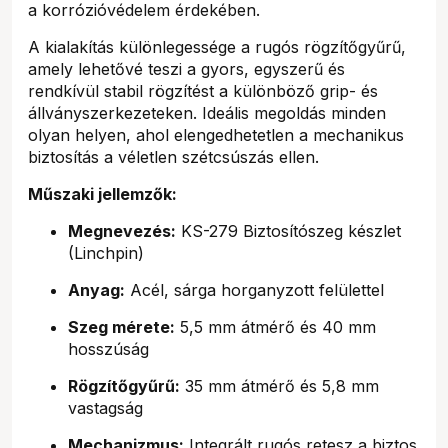
a korrózióvédelem érdekében.
A kialakítás különlegessége a rugós rögzítőgyűrű,
amely lehetővé teszi a gyors, egyszerű és
rendkívül stabil rögzítést a különböző grip- és
állványszerkezeteken. Ideális megoldás minden
olyan helyen, ahol elengedhetetlen a mechanikus
biztosítás a véletlen szétcsúszás ellen.
Műszaki jellemzők:
Megnevezés:
KS-279 Biztosítószeg készlet
(Linchpin)
Anyag:
Acél, sárga horganyzott felülettel
Szeg mérete:
5,5 mm átmérő és 40 mm
hosszúság
Rögzítőgyűrű:
35 mm átmérő és 5,8 mm
vastagság
Mechanizmus:
Integrált rugós retesz a biztos