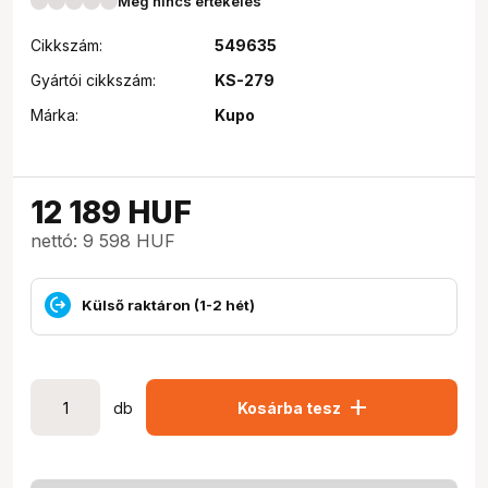
Még nincs értékelés
Cikkszám:
549635
Gyártói cikkszám:
KS-279
Márka:
Kupo
12 189
HUF
nettó: 9 598 HUF
Külső raktáron (1-2 hét)
add
db
Kosárba tesz