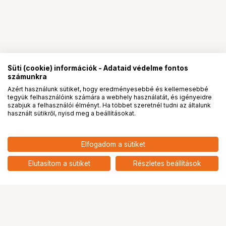
Süti (cookie) információk - Adataid védelme fontos
számunkra
Azért használunk sütiket, hogy eredményesebbé és kellemesebbé
tegyük felhasználóink számára a webhely használatát, és igényeidre
PRO
partnerségek
szabjuk a felhasználói élményt. Ha többet szeretnél tudni az általunk
használt sütikről, nyisd meg a beállításokat.
12 189
HUF
Elfogadom a sütiket
nettó: 9 598 HUF
KUPO KS-279 LINCHPIN SET
(SET OF 5)
add
Elutasítom a sütiket
Részletes beállítások
Ugrás az oldal tetejére