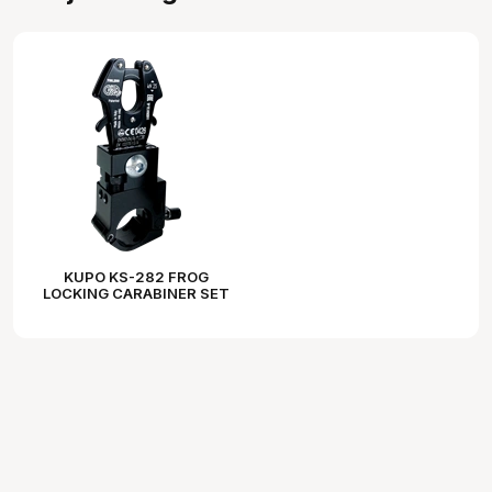
KUPO KS-282 FROG
LOCKING CARABINER SET
( COUPLER FOR DIA.
25~30MM)