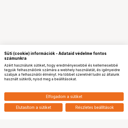
Süti (cookie) információk - Adataid védelme fontos
számunkra
Azért használunk sütiket, hogy eredményesebbé és kellemesebbé
tegyük felhasználóink számára a webhely használatát, és igényeidre
PRO
partnerségek
szabjuk a felhasználói élményt. Ha többet szeretnél tudni az általunk
használt sütikről, nyisd meg a beállításokat.
Elfogadom a sütiket
KUPO KS-282 FROG LOCKING
59 900
HUF
CARABINER SET ( COUPLER FOR DIA.
Elutasítom a sütiket
Részletes beállítások
nettó: 47 165 HUF
25~30MM)
Ugrás az oldal tetejére