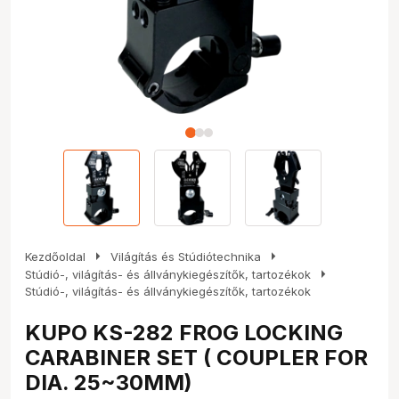
arrow_right
arrow_right
Kezdőoldal
Világítás és Stúdiótechnika
arrow_right
Stúdió-, világítás- és állványkiegészítők, tartozékok
Stúdió-, világítás- és állványkiegészítők, tartozékok
KUPO KS-282 FROG LOCKING
CARABINER SET ( COUPLER FOR
DIA. 25~30MM)