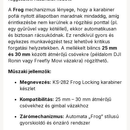
A
Frog
mechanizmus lényege, hogy a karabiner
pofái nyitott állapotban maradnak mindaddig, amíg
érintkezésbe nem kerülnek a rögzítési ponttal (pl.
egy gyűrűvel vagy kötéllel), ekkor automatikusan
és biztosan rácsukódnak. Ez rendkívül gyors és
egykezes munkavégzést tesz lehetővé kritikus
forgatási helyzetekben. A mellékelt bilincs
25 mm
és 30 mm
közötti átmérőjű csövekre (példalom DJI
Ronin vagy Freefly Movi vázakra) rögzíthető.
Műszaki jellemzők:
Megnevezés:
KS-282 Frog Locking karabiner
készlet
Kompatibilitás:
25 mm – 30 mm átmérőjű
csövekhez és gimbal vázakhoz
Zárómechanizmus:
Automata „Frog” stílusú
gyorskioldó és önzáró rendszer