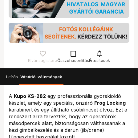
check_box_outline_blank
notifications
Kívánságlistára
Összehasonlítás
Értesítések
Leírás
Vásárlói vélemények
A
Kupo KS-282
egy professzionális gyorskioldó
készlet, amely egy speciális, önzáró
Frog Locking
karabinert és egy állítható csőbilincset ötvöz. Ezt a
rendszert arra tervezték, hogy az operatőrök
másodpercek alatt, biztonságosan válthassanak a
kézi gimbalkezelés és a darun (jib/crane)
függesztett használat között.