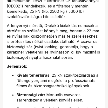
alumíniumból készült karabiner CE tanúsítvánnyal
(CE0321) rendelkezik, és a főtengely mentén
kiemelkedő, 25 kN (kb. 2500 kg / 5600 lb)
szakítószilárdságra hitelesítették.
A tenyérnyi méretű, D-alakú kialakítás nemcsak a
tárolást és szállítást könnyíti meg, hanem a 22 mm-
es nyílásnak köszönhetően más felszerelésekhez
is erőfeszítés nélkül csatlakoztatható. A csavaros
biztonsági zár (twist locking) garantálja, hogy a
karabiner véletlenül se nyílhasson ki, így maximális
biztonságot nyújt a használat során.
Jellemzők:
Kiváló teherbírás:
25 kN szakítószilárdság a
főtengelyen, ami megfelel a professzionális
filmes és biztonságtechnikai igényeknek.
Biztonsági zár:
Manuális csavaros
zárrendszer a véletlen kinyílás ellen.