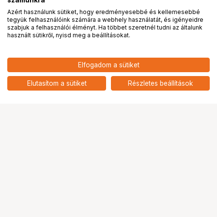
számunkra
Azért használunk sütiket, hogy eredményesebbé és kellemesebbé
tegyük felhasználóink számára a webhely használatát, és igényeidre
PRO
partnerségek
szabjuk a felhasználói élményt. Ha többet szeretnél tudni az általunk
használt sütikről, nyisd meg a beállításokat.
7 590
HUF
Elfogadom a sütiket
nettó: 5 976 HUF
KUPO KS-283 D SHAPE
ALUMINUM CARABINERS
add
Elutasítom a sütiket
Részletes beállítások
Ugrás az oldal tetejére
Segítség a vásárláshoz
Fizetési lehetőségek
Szállítással kapcsolatos részletek
Reklamáció és termékvisszaküldés
Fogyasztói elállás