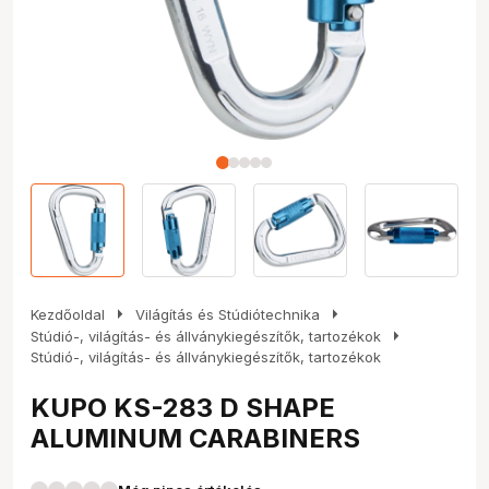
arrow_right
arrow_right
Kezdőoldal
Világítás és Stúdiótechnika
arrow_right
Stúdió-, világítás- és állványkiegészítők, tartozékok
Stúdió-, világítás- és állványkiegészítők, tartozékok
KUPO KS-283 D SHAPE
ALUMINUM CARABINERS