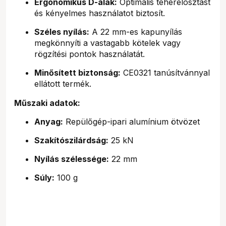
Ergonomikus D-alak:
Optimális teherelosztást
és kényelmes használatot biztosít.
Széles nyílás:
A 22 mm-es kapunyílás
megkönnyíti a vastagabb kötelek vagy
rögzítési pontok használatát.
Minősített biztonság:
CE0321 tanúsítvánnyal
ellátott termék.
Műszaki adatok:
Anyag:
Repülőgép-ipari alumínium ötvözet
Szakítószilárdság:
25 kN
Nyílás szélessége:
22 mm
Súly:
100 g