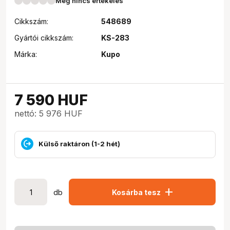
Még nincs értékelés
Cikkszám:
548689
Gyártói cikkszám:
KS-283
Márka:
Kupo
7 590
HUF
nettó: 5 976 HUF
Külső raktáron (1-2 hét)
add
db
Kosárba tesz