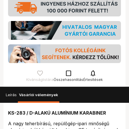
check_box_outline_blank
notifications
Kívánságlistára
Összehasonlítás
Értesítések
Leírás
Vásárlói vélemények
KS-283 / D-ALAKÚ ALUMÍNIUM KARABINER
A nagy teherbírású, repülőgép-ipari minőségű