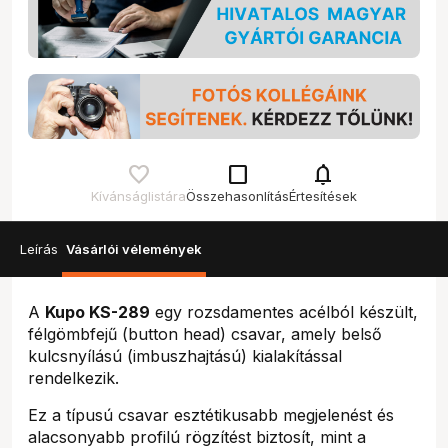
check_box_outline_blank
notifications
Kívánságlistára
Összehasonlítás
Értesítések
Leírás
Vásárlói vélemények
A
Kupo KS-289
egy rozsdamentes acélból készült,
félgömbfejű (button head) csavar, amely belső
kulcsnyílású (imbuszhajtású) kialakítással
rendelkezik.
Ez a típusú csavar esztétikusabb megjelenést és
alacsonyabb profilú rögzítést biztosít, mint a