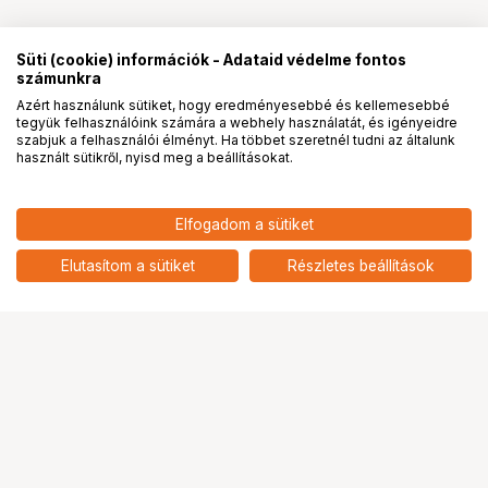
Süti (cookie) információk - Adataid védelme fontos
számunkra
Azért használunk sütiket, hogy eredményesebbé és kellemesebbé
tegyük felhasználóink számára a webhely használatát, és igényeidre
PRO
partnerségek
szabjuk a felhasználói élményt. Ha többet szeretnél tudni az általunk
használt sütikről, nyisd meg a beállításokat.
Elfogadom a sütiket
KUPO KS-289 3/8"-16 X 5/8"
1 789
HUF
STAINLESS STEEL HEX SOCKET
Elutasítom a sütiket
Részletes beállítások
nettó: 1 409 HUF
BUTTON HEAD SCREW
Ugrás az oldal tetejére
Segítség a vásárláshoz
Fizetési lehetőségek