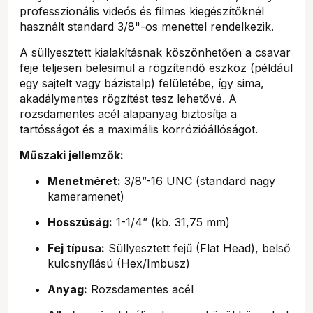
professzionális videós és filmes kiegészítőknél
használt standard 3/8"-os menettel rendelkezik.
A süllyesztett kialakításnak köszönhetően a csavar
feje teljesen belesimul a rögzítendő eszköz (például
egy sajtelt vagy bázistalp) felületébe, így sima,
akadálymentes rögzítést tesz lehetővé. A
rozsdamentes acél alapanyag biztosítja a
tartósságot és a maximális korrózióállóságot.
Műszaki jellemzők:
Menetméret:
3/8”-16 UNC (standard nagy
kameramenet)
Hosszúság:
1-1/4” (kb. 31,75 mm)
Fej típusa:
Süllyesztett fejű (Flat Head), belső
kulcsnyílású (Hex/Imbusz)
Anyag:
Rozsdamentes acél