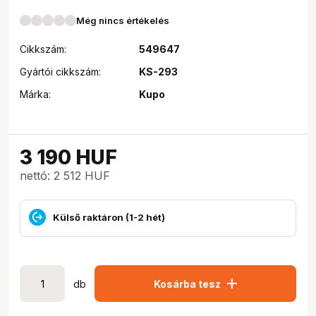
Még nincs értékelés
Cikkszám:
549647
Gyártói cikkszám:
KS-293
Márka:
Kupo
3 190
HUF
nettó: 2 512 HUF
Külső raktáron (1-2 hét)
add
db
Kosárba tesz