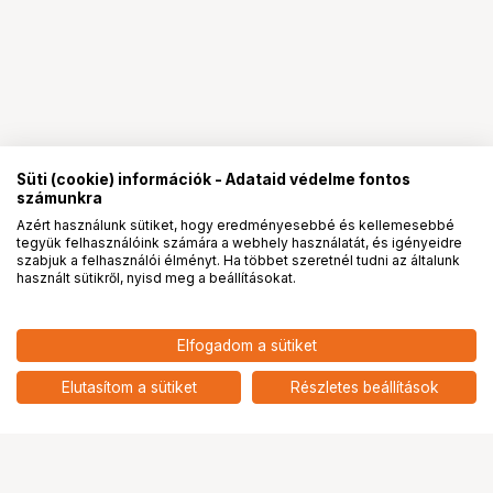
Süti (cookie) információk - Adataid védelme fontos
számunkra
Azért használunk sütiket, hogy eredményesebbé és kellemesebbé
tegyük felhasználóink számára a webhely használatát, és igényeidre
PRO
partnerségek
szabjuk a felhasználói élményt. Ha többet szeretnél tudni az általunk
használt sütikről, nyisd meg a beállításokat.
3 190
HUF
Elfogadom a sütiket
KUPO KS-293 3/8"-16UNC X 1-
nettó: 2 512 HUF
1/4" STAINLESS HEX FLAT HEAD
add
SCREW SET (5PCS)
Elutasítom a sütiket
Részletes beállítások
Ugrás az oldal tetejére