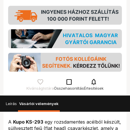
check_box_outline_blank
notifications
Kívánságlistára
Összehasonlítás
Értesítések
Leírás
Vásárlói vélemények
A
Kupo KS-293
egy rozsdamentes acélból készült,
süllyesztett fejű (flat head) csavarkészlet, amely a