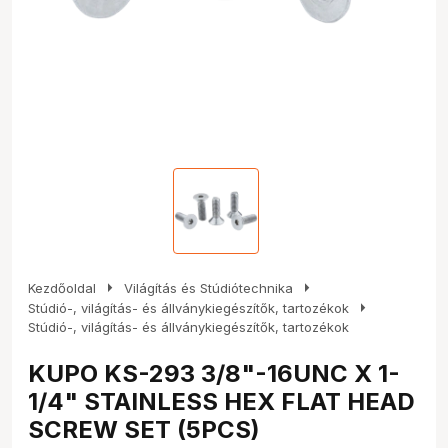
arrow_right
arrow_right
Kezdőoldal
Világítás és Stúdiótechnika
arrow_right
Stúdió-, világítás- és állványkiegészítők, tartozékok
Stúdió-, világítás- és állványkiegészítők, tartozékok
KUPO KS-293 3/8"-16UNC X 1-
1/4" STAINLESS HEX FLAT HEAD
SCREW SET (5PCS)