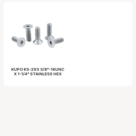
KUPO KS-293 3/8"-16UNC
X 1-1/4" STAINLESS HEX
FLAT HEAD SCREW SET
(5PCS)