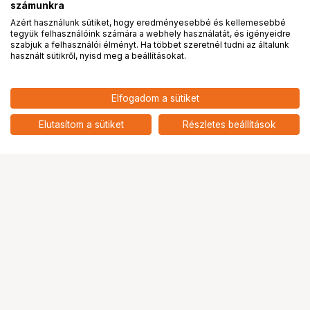
számunkra
Azért használunk sütiket, hogy eredményesebbé és kellemesebbé
tegyük felhasználóink számára a webhely használatát, és igényeidre
PRO
partnerségek
szabjuk a felhasználói élményt. Ha többet szeretnél tudni az általunk
használt sütikről, nyisd meg a beállításokat.
41 900
HUF
Elfogadom a sütiket
nettó: 32 992 HUF
KUPO KS-308 MONITOR ARM
WITH BABY RECEIVER
add
Elutasítom a sütiket
Részletes beállítások
Ugrás az oldal tetejére
Segítség a vásárláshoz
Fizetési lehetőségek
Szállítással kapcsolatos részletek
Reklamáció és termékvisszaküldés