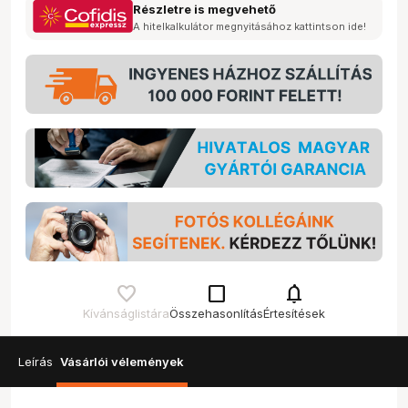
Részletre is megvehető
A hitelkalkulátor megnyitásához kattintson ide!
check_box_outline_blank
notifications
Kívánságlistára
Összehasonlítás
Értesítések
Leírás
Vásárlói vélemények