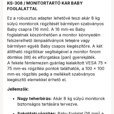
KS-308 / MONITORTARTÓ KAR BABY
FOGLALATTAL
Ez a robusztus adapter lehetővé teszi akár 8 kg
súlyú monitorok rögzítését bármilyen szabványos
Baby csapra (16 mm). A 16 mm-es Baby
foglalatnak köszönhetően a monitor könnyedén
felszerelhető lámpaállványok tetejére vagy
bármilyen egyéb Baby csapos kiegészítőre. A két
állítható rögzítőkar segítségével a monitor finom
döntése (tilt) és elforgatása (pan) gyerekjáték.
A fekete fémlemezen gyárilag kialakított VESA 75 x
75 mm-es rögzítési pontok találhatók, a 100 x 100
mm-es rögzítés pedig a mellékelt szabványos
kiegészítő elemekkel érhető el.
Jellemzők:
Nagy teherbírás:
Akár 8 kg súlyú monitorok
biztonságos tartására tervezve.
Sokoldalú rögzítés:
Baby foglalat (16 mm) a