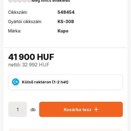
Még nincs értékelés
Cikkszám:
548454
Gyártói cikkszám:
KS-308
Márka:
Kupo
41 900
HUF
nettó: 32 992 HUF
Külső raktáron (1-2 hét)
add
db
Kosárba tesz