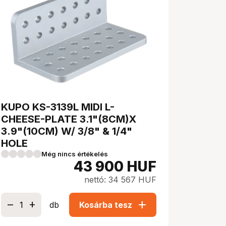
KUPO KS-3139L MIDI L-
CHEESE-PLATE 3.1"(8CM)X
3.9"(10CM) W/ 3/8" & 1/4"
HOLE
Még nincs értékelés
43 900
HUF
nettó: 34 567 HUF
add
db
Kosárba tesz