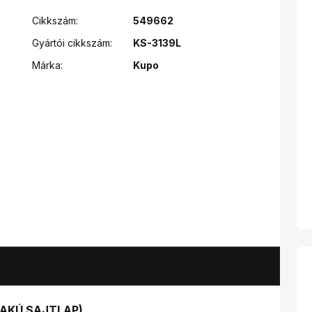
Cikkszám:
549662
Gyártói cikkszám:
KS-3139L
Márka:
Kupo
ALAKÚ SAJTLAP)