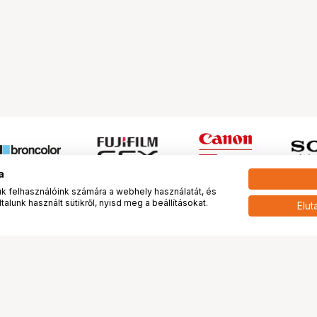
a
 felhasználóink számára a webhely használatát, és
alunk használt sütikről, nyisd meg a beállításokat.
Elut
 meg minket!
További oldalaink
tkozunk
Fotókönyv
 véleménye rólunk
Fotólabor