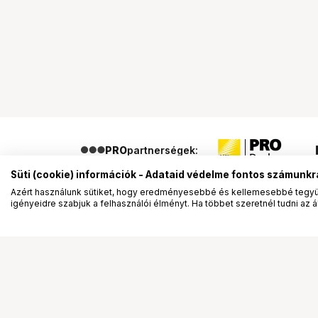
PRO
partnerségek:
Süti (cookie) információk - Adataid védelme fontos számunkr
Azért használunk sütiket, hogy eredményesebbé és kellemesebbé tegyük
igényeidre szabjuk a felhasználói élményt. Ha többet szeretnél tudni az ált
Segítség a vásárláshoz
Ismerj
Fizetési lehetőségek
Bemuta
Szállítással kapcsolatos részletek
Vevőink