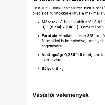
Ez a Midi L-alakú sajtlap robusztus rögzít
precíziós furatokkal ellátva a maximális
Méretek:
A hosszabbik szár
3,9” 
3,1” (8 cm) x 7,48” (19 cm)
méretű.
Furatok:
Mindkét száron
3/8”-os
f
furatokkal is kombinálva), amelyek 
rögzítésére.
Vastagság:
0,236” (6 mm)
, ami ki
szerkezetnek.
Súly:
0,8 kg
Vásárlói vélemények