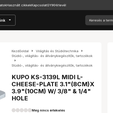
atok
Használt cikkek
Kapcsolat
GYIK
Hírlevél
arrow_drop_down
ink
arrow_right
arrow_right
Kezdőoldal
Világítás és Stúdiótechnika
Stúdió-, világítás- és állványkiegészítők, tartozékok
arrow_right
Stúdió-, világítás- és állványkiegészítők, tartozékok
KUPO KS-3139L MIDI L-
CHEESE-PLATE 3.1"(8CM)X
3.9"(10CM) W/ 3/8" & 1/4"
HOLE
Még nincs értékelés