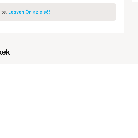
lte.
Legyen Ön az első!
kek