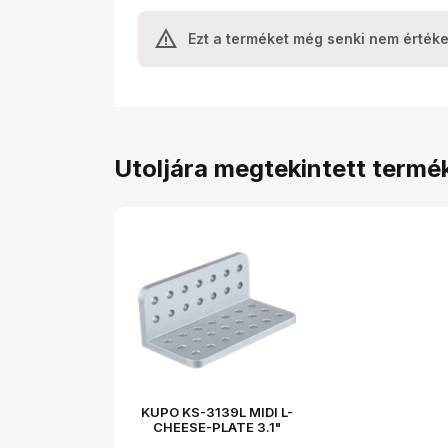
Ezt a terméket még senki nem értéke
Utoljára megtekintett termé
KUPO KS-3139L MIDI L-
CHEESE-PLATE 3.1"
(8CM)X 3.9"(10CM) W/