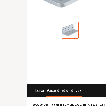
Leírás
Vásárlói vélemények
KS-3139L / MIDI L-CHEESE PLATE (L-