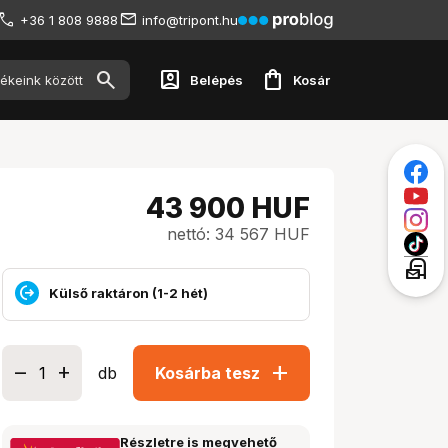
+36 1 808 9888
info@tripont.hu
account_box
shopping_bag
Belépés
Kosár
43 900
HUF
nettó: 34 567 HUF
local_post_office
Külső raktáron (1-2 hét)
add
db
Kosárba tesz
Részletre is megvehető