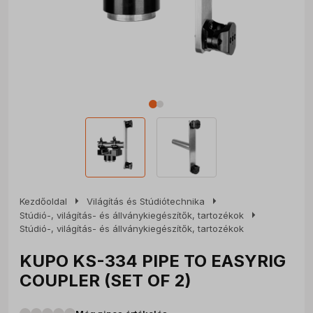
arrow_right
arrow_right
Kezdőoldal
Világítás és Stúdiótechnika
arrow_right
Stúdió-, világítás- és állványkiegészítők, tartozékok
Stúdió-, világítás- és állványkiegészítők, tartozékok
KUPO KS-334 PIPE TO EASYRIG
COUPLER (SET OF 2)