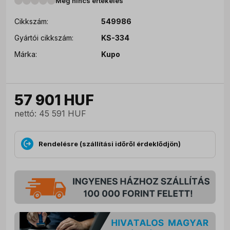
Még nincs értékelés
Cikkszám:
549986
Gyártói cikkszám:
KS-334
Márka:
Kupo
57 901
HUF
nettó: 45 591 HUF
Rendelésre (szállítási időről érdeklődjön)