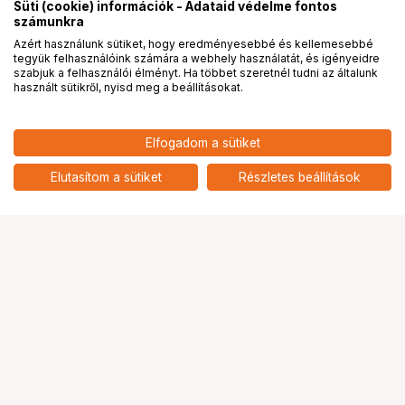
Süti (cookie) információk - Adataid védelme fontos
számunkra
Azért használunk sütiket, hogy eredményesebbé és kellemesebbé
tegyük felhasználóink számára a webhely használatát, és igényeidre
PRO
partnerségek
szabjuk a felhasználói élményt. Ha többet szeretnél tudni az általunk
használt sütikről, nyisd meg a beállításokat.
Elfogadom a sütiket
KUPO KS-334 PIPE TO EASYRIG
57 901
HUF
COUPLER (SET OF 2)
Elutasítom a sütiket
Részletes beállítások
nettó: 45 591 HUF
Ugrás az oldal tetejére
Segítség a vásárláshoz
Fizetési lehetőségek
Szállítással kapcsolatos részletek
Reklamáció és termékvisszaküldés