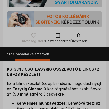
check_box_outline_blank
notifications
Kívánságlistára
Összehasonlítás
Értesítések
Leírás
Vásárlói vélemények
KS-334 / CSŐ-EASYRIG ÖSSZEKÖTŐ BILINCS (2
DB-OS KÉSZLET)
Ez a bilincskészlet (coupler) ideális megoldást nyújt
az
Easyrig Cinema 3
kar rögzítéséhez szabványos
2” (50 mm)
átmérőjű csövekre.
Kényelmes munkavégzés:
Lehetővé teszi az
Easyrig kar használatát anélkül, hogy az