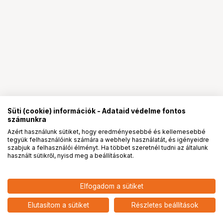
Süti (cookie) információk - Adataid védelme fontos
számunkra
Azért használunk sütiket, hogy eredményesebbé és kellemesebbé
tegyük felhasználóink számára a webhely használatát, és igényeidre
PRO
partnerségek
szabjuk a felhasználói élményt. Ha többet szeretnél tudni az általunk
használt sütikről, nyisd meg a beállításokat.
Elfogadom a sütiket
KUPO KS-340 CONNECTING SET
3 490
HUF
FOR HEADSET MOUNTING BRACKET
Elutasítom a sütiket
Részletes beállítások
nettó: 2 748 HUF