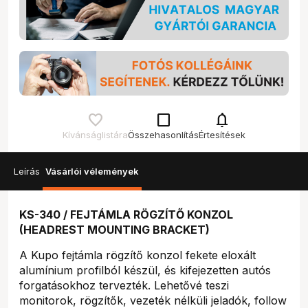
check_box_outline_blank
notifications
Kívánságlistára
Összehasonlítás
Értesítések
Leírás
Vásárlói vélemények
KS-340 / FEJTÁMLA RÖGZÍTŐ KONZOL
(HEADREST MOUNTING BRACKET)
A Kupo fejtámla rögzítő konzol fekete eloxált
alumínium profilból készül, és kifejezetten autós
forgatásokhoz tervezték. Lehetővé teszi
monitorok, rögzítők, vezeték nélküli jeladók, follow