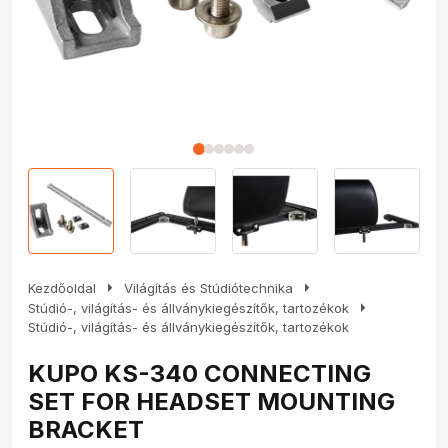
arrow_right
arrow_right
Kezdőoldal
Világítás és Stúdiótechnika
arrow_right
Stúdió-, világítás- és állványkiegészítők, tartozékok
Stúdió-, világítás- és állványkiegészítők, tartozékok
KUPO KS-340 CONNECTING
SET FOR HEADSET MOUNTING
BRACKET