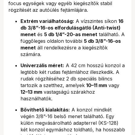
focus egységek vagy egyéb kiegészítők stabil
rögzítését az autóülés fejtámlájára.
Extrém variálhatóság:
A vízszintes síkon
16
db 3/8”-16-os elfordulásgátló (Anti-twist)
menet
és
5 db 1/4”-20-as menet
található. A
függőleges oldalon további
5 db 3/8”-16-os
menet
áll rendelkezésre a kiegészítők
számára.
Univerzális méret:
A 42 cm hosszú konzol a
legtöbb két rudas fejtámlához illeszkedik. A
rudak rögzítéséhez 2 db speciális bilincs
tartozik a szetthez, amelyek
10–11 mm
vagy
12–13 mm
vastagságú szárakhoz
használhatók.
Bővíthető kialakítás:
A konzol mindkét
végén 3/8”-16 belső menet található. Egy
külön megvásárolható adapterrel (KS-128)
két konzol egymáshoz toldható, ha hosszabb