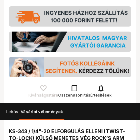
check_box_outline_blank
notifications
Kívánságlistára
Összehasonlítás
Értesítések
Leírás
Vásárlói vélemények
KS-343 / 1/4"-20 ELFORGULÁS ELLENI (TWIST-
TO-LOCK) KÜLSŐ MENETES VÉG ROCK’S ARM