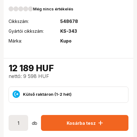
Még nincs értékelés
Cikkszám:
548678
Gyártói cikkszám:
KS-343
Márka:
Kupo
12 189
HUF
nettó: 9 598 HUF
Külső raktáron (1-2 hét)
add
db
Kosárba tesz