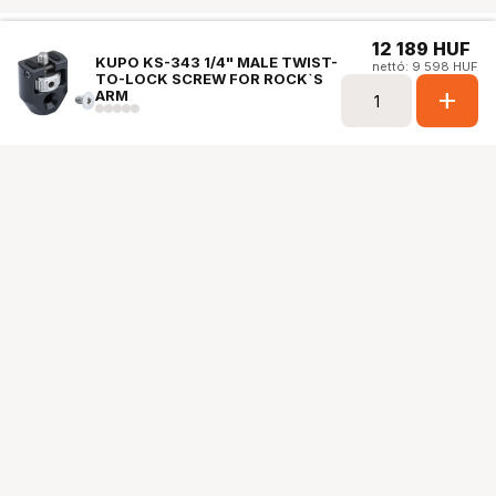
12 189
HUF
KUPO KS-343 1/4" MALE TWIST-
nettó: 9 598 HUF
TO-LOCK SCREW FOR ROCK`S
add
ARM
Ugrás az oldal tetejére
Segítség a vásárláshoz
Fizetési lehetőségek
Szállítással kapcsolatos részletek
Reklamáció és termékvisszaküldés
Fogyasztói elállás
Adattörlő kódok
Cofidis Express áruhitel