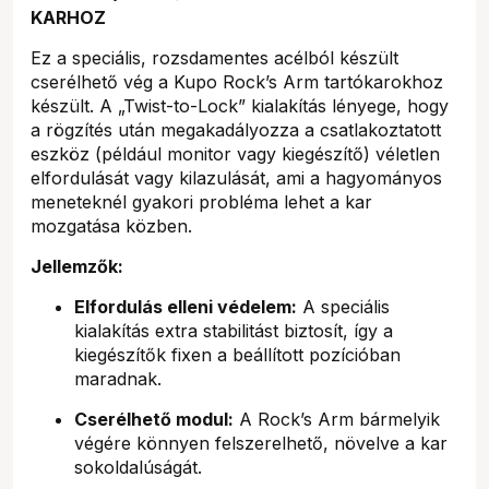
KARHOZ
Ez a speciális, rozsdamentes acélból készült
cserélhető vég a Kupo Rock’s Arm tartókarokhoz
készült. A „Twist-to-Lock” kialakítás lényege, hogy
a rögzítés után megakadályozza a csatlakoztatott
eszköz (például monitor vagy kiegészítő) véletlen
elfordulását vagy kilazulását, ami a hagyományos
meneteknél gyakori probléma lehet a kar
mozgatása közben.
Jellemzők:
Elfordulás elleni védelem:
A speciális
kialakítás extra stabilitást biztosít, így a
kiegészítők fixen a beállított pozícióban
maradnak.
Cserélhető modul:
A Rock’s Arm bármelyik
végére könnyen felszerelhető, növelve a kar
sokoldalúságát.