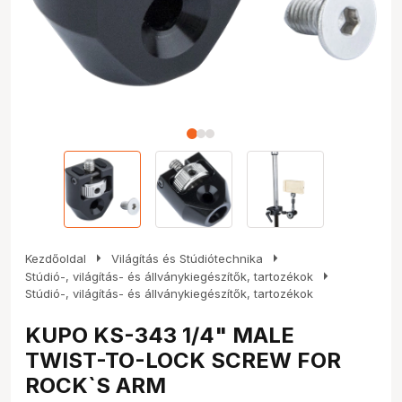
arrow_right
arrow_right
Kezdőoldal
Világítás és Stúdiótechnika
arrow_right
Stúdió-, világítás- és állványkiegészítők, tartozékok
Stúdió-, világítás- és állványkiegészítők, tartozékok
KUPO KS-343 1/4" MALE
TWIST-TO-LOCK SCREW FOR
ROCK`S ARM