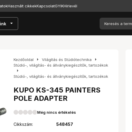
atok
Használt cikkek
Kapcsolat
GYIK
Hírlevél
arrow_drop_down
ink
arrow_right
arrow_right
Kezdőoldal
Világítás és Stúdiótechnika
Stúdió-, világítás- és állványkiegészítők, tartozékok
arrow_right
Stúdió-, világítás- és állványkiegészítők, tartozékok
KUPO KS-345 PAINTERS
POLE ADAPTER
Még nincs értékelés
Cikkszám:
548457