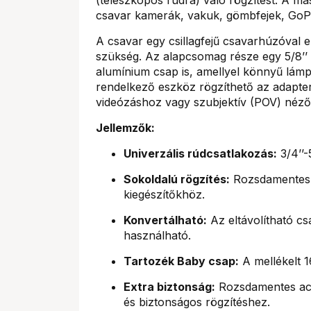
csavar kamerák, vakuk, gömbfejek, GoPr
A csavar egy csillagfejű csavarhúzóval e
szükség. Az alapcsomag része egy 5/8’’ (
alumínium csap is, amellyel könnyű lámpa
rendelkező eszköz rögzíthető az adapterhe
videózáshoz vagy szubjektív (POV) nézőp
Jellemzők:
Univerzális rúdcsatlakozás:
3/4’’-
Sokoldalú rögzítés:
Rozsdamentes a
kiegészítőkhöz.
Konvertálható:
Az eltávolítható cs
használható.
Tartozék Baby csap:
A mellékelt 1
Extra biztonság:
Rozsdamentes acél
és biztonságos rögzítéshez.