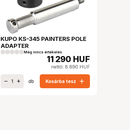
KUPO KS-345 PAINTERS POLE
ADAPTER
Még nincs értékelés
11 290
HUF
nettó: 8 890 HUF
add
db
Kosárba tesz