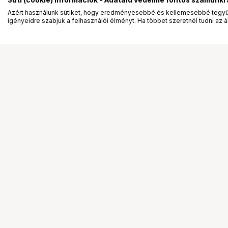
Süti (cookie) információk - Adataid védelme fontos számunkr
Azért használunk sütiket, hogy eredményesebbé és kellemesebbé tegyük
igényeidre szabjuk a felhasználói élményt. Ha többet szeretnél tudni az ált
Segítség a vásárláshoz
Ismerj
Fizetési lehetőségek
Bemuta
Szállítással kapcsolatos részletek
Vevőink
Reklamáció és termékvisszaküldés
Bemutat
Fogyasztói elállás
Rendez
Adattörlő kódok
Diákkár
Cofidis Express áruhitel
VIP kár
Lízing lehetőségek
Talent 
Ajándékutalvány
Állásaj
Gyakran Ismételt Kérdések