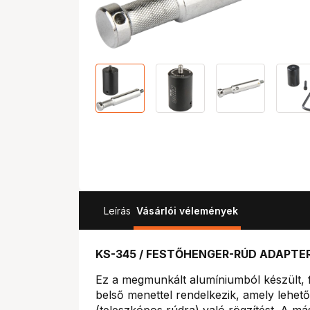
Leírás
Vásárlói vélemények
KS-345 / FESTŐHENGER-RÚD ADAPTE
Ez a megmunkált alumíniumból készült, fe
belső menettel rendelkezik, amely lehet
(teleszkópos rúdra) való rögzítést. A má