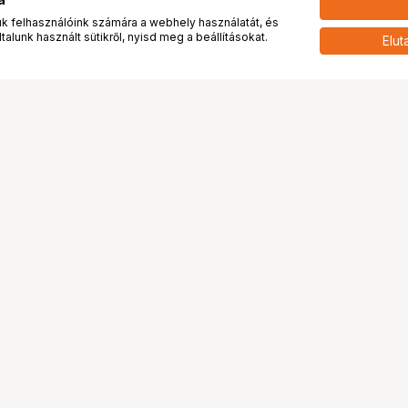
a
 felhasználóink számára a webhely használatát, és
alunk használt sütikről, nyisd meg a beállításokat.
Elut
 meg minket!
További oldalaink
tkozunk
Fotókönyv
 véleménye rólunk
Fotólabor
óterem és Stúdió
Digitalizálás
vények
PhaseOne
tya
Bluechip
tya
Problog
Program
Márkáink
ánlatok
Pályázatok