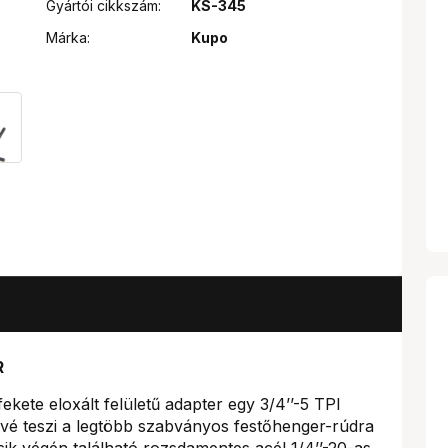
Gyártói cikkszám:
KS-345
Márka:
Kupo
R
kete eloxált felületű adapter egy 3/4’’-5 TPI
ővé teszi a legtöbb szabványos festőhenger-rúdra
sik végén található rozsdamentes acél 1/4’’-20-as