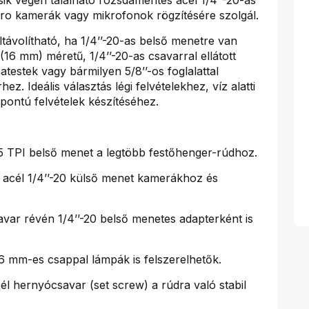
o kamerák vagy mikrofonok rögzítésére szolgál.
ltávolítható, ha 1/4’’-20-as belső menetre van
16 mm) méretű, 1/4’’-20-as csavarral ellátott
testek vagy bármilyen 5/8’’-os foglalattal
z. Ideális választás légi felvételekhez, víz alatti
ontú felvételek készítéséhez.
5 TPI belső menet a legtöbb festőhenger-rúdhoz.
cél 1/4’’-20 külső menet kamerákhoz és
avar révén 1/4’’-20 belső menetes adapterként is
6 mm-es csappal lámpák is felszerelhetők.
 hernyócsavar (set screw) a rúdra való stabil