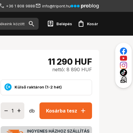
+36 1 808 9888
info@tripont.hu
account_box
shopping_bag
Belépés
Kosár
11 290
HUF
nettó: 8 890 HUF
local_post_office
Külső raktáron (1-2 hét)
add
db
Kosárba tesz