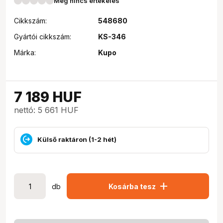
Még nincs értékelés
Cikkszám:
548680
Gyártói cikkszám:
KS-346
Márka:
Kupo
7 189
HUF
nettó: 5 661 HUF
Külső raktáron (1-2 hét)
add
db
Kosárba tesz