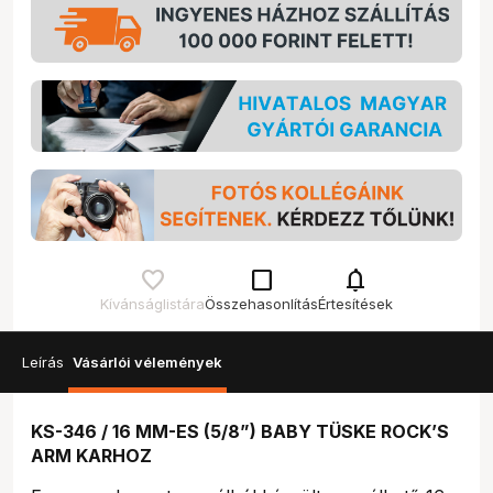
check_box_outline_blank
notifications
Kívánságlistára
Összehasonlítás
Értesítések
Leírás
Vásárlói vélemények
KS-346 / 16 MM-ES (5/8”) BABY TÜSKE ROCK’S
ARM KARHOZ