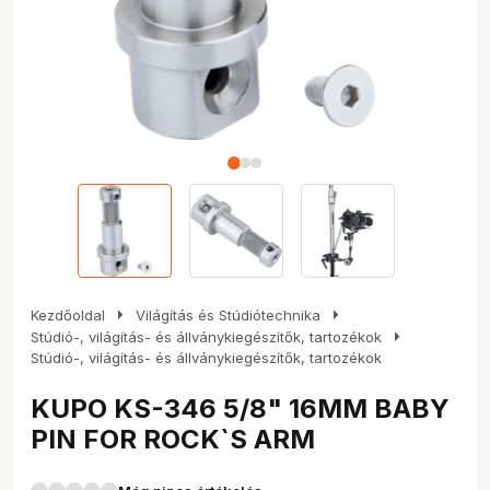
arrow_right
arrow_right
Kezdőoldal
Világítás és Stúdiótechnika
arrow_right
Stúdió-, világítás- és állványkiegészítők, tartozékok
Stúdió-, világítás- és állványkiegészítők, tartozékok
KUPO KS-346 5/8" 16MM BABY
PIN FOR ROCK`S ARM