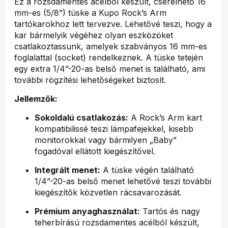
Ez a rozsdamentes acélból készült, cserélhető 16
mm-es (5/8”) tüske a Kupo Rock’s Arm
tartókarokhoz lett tervezve. Lehetővé teszi, hogy a
kar bármelyik végéhez olyan eszközöket
csatlakoztassunk, amelyek szabványos 16 mm-es
foglalattal (socket) rendelkeznek. A tüske tetején
egy extra 1/4”-20-as belső menet is található, ami
további rögzítési lehetőségeket biztosít.
Jellemzők:
Sokoldalú csatlakozás:
A Rock’s Arm kart
kompatibilissé teszi lámpafejekkel, kisebb
monitorokkal vagy bármilyen „Baby”
fogadóval ellátott kiegészítővel.
Integrált menet:
A tüske végén található
1/4”-20-as belső menet lehetővé teszi további
kiegészítők közvetlen rácsavarozását.
Prémium anyaghasználat:
Tartós és nagy
teherbírású rozsdamentes acélból készült,