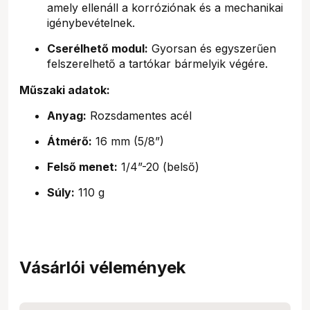
amely ellenáll a korróziónak és a mechanikai
igénybevételnek.
Cserélhető modul:
Gyorsan és egyszerűen
felszerelhető a tartókar bármelyik végére.
Műszaki adatok:
Anyag:
Rozsdamentes acél
Átmérő:
16 mm (5/8”)
Felső menet:
1/4”-20 (belső)
Súly:
110 g
Vásárlói vélemények