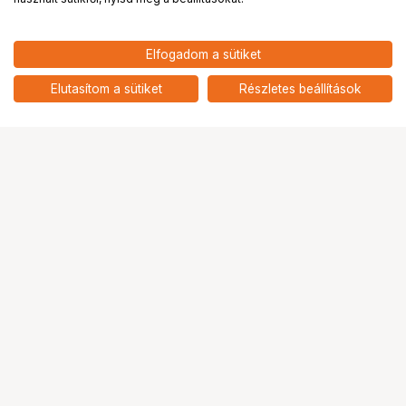
7 189
HUF
Elfogadom a sütiket
nettó: 5 661 HUF
KUPO KS-346 5/8" 16MM BABY
PIN FOR ROCK`S ARM
add
Elutasítom a sütiket
Részletes beállítások
Ugrás az oldal tetejére
Segítség a vásárláshoz
Fizetési lehetőségek
Szállítással kapcsolatos részletek
Reklamáció és termékvisszaküldés
Fogyasztói elállás
Adattörlő kódok
Cofidis Express áruhitel