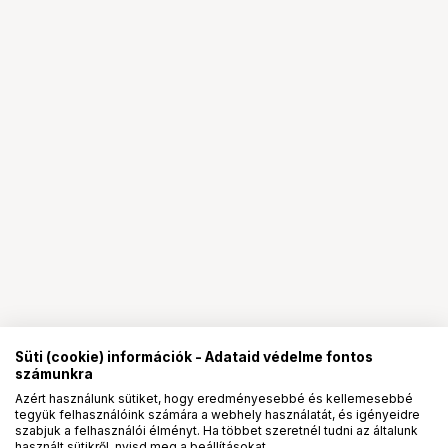
Süti (cookie) információk - Adataid védelme fontos
számunkra
Azért használunk sütiket, hogy eredményesebbé és kellemesebbé
tegyük felhasználóink számára a webhely használatát, és igényeidre
PRO
partnerségek
szabjuk a felhasználói élményt. Ha többet szeretnél tudni az általunk
használt sütikről, nyisd meg a beállításokat.