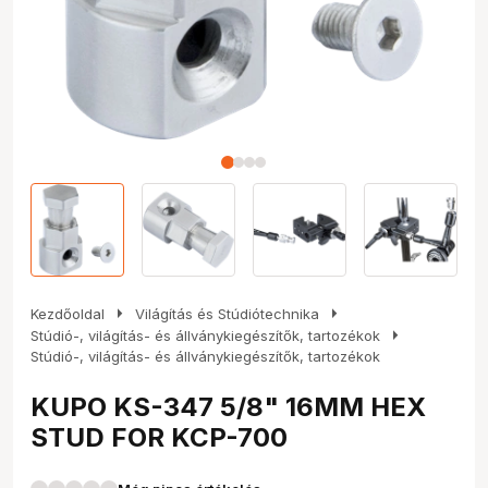
arrow_right
arrow_right
Kezdőoldal
Világítás és Stúdiótechnika
arrow_right
Stúdió-, világítás- és állványkiegészítők, tartozékok
Stúdió-, világítás- és állványkiegészítők, tartozékok
KUPO KS-347 5/8" 16MM HEX
STUD FOR KCP-700