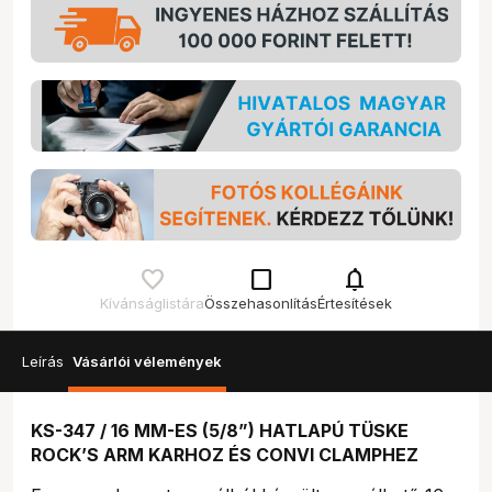
check_box_outline_blank
notifications
Kívánságlistára
Összehasonlítás
Értesítések
Leírás
Vásárlói vélemények
KS-347 / 16 MM-ES (5/8”) HATLAPÚ TÜSKE
ROCK’S ARM KARHOZ ÉS CONVI CLAMPHEZ