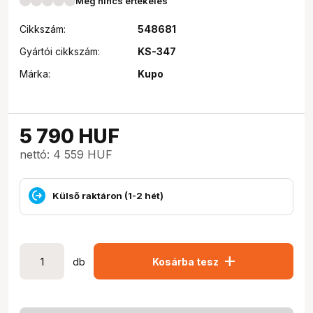
Még nincs értékelés
Cikkszám:
548681
Gyártói cikkszám:
KS-347
Márka:
Kupo
5 790
HUF
nettó: 4 559 HUF
Külső raktáron (1-2 hét)
add
db
Kosárba tesz