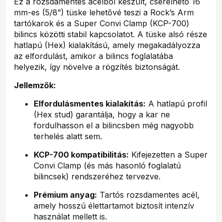
Ez a rozsdamentes acélból készült, cserélhető 16
mm-es (5/8”) tüske lehetővé teszi a Rock’s Arm
tartókarok és a Super Convi Clamp (KCP-700)
bilincs közötti stabil kapcsolatot. A tüske alsó része
hatlapú (Hex) kialakítású, amely megakadályozza
az elfordulást, amikor a bilincs foglalatába
helyezik, így növelve a rögzítés biztonságát.
Jellemzők:
Elfordulásmentes kialakítás:
A hatlapú profil
(Hex stud) garantálja, hogy a kar ne
fordulhasson el a bilincsben még nagyobb
terhelés alatt sem.
KCP-700 kompatibilitás:
Kifejezetten a Super
Convi Clamp (és más hasonló foglalatú
bilincsek) rendszeréhez tervezve.
Prémium anyag:
Tartós rozsdamentes acél,
amely hosszú élettartamot biztosít intenzív
használat mellett is.