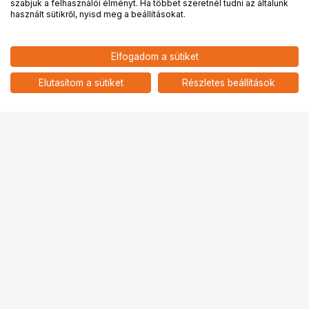
PRO
partnerségek
szabjuk a felhasználói élményt. Ha többet szeretnél tudni az általunk
használt sütikről, nyisd meg a beállításokat.
5 790
HUF
Elfogadom a sütiket
nettó: 4 559 HUF
KUPO KS-347 5/8" 16MM HEX
STUD FOR KCP-700
add
Elutasítom a sütiket
Részletes beállítások
Ugrás az oldal tetejére
Segítség a vásárláshoz
Fizetési lehetőségek
Szállítással kapcsolatos részletek
Reklamáció és termékvisszaküldés
Fogyasztói elállás
Adattörlő kódok