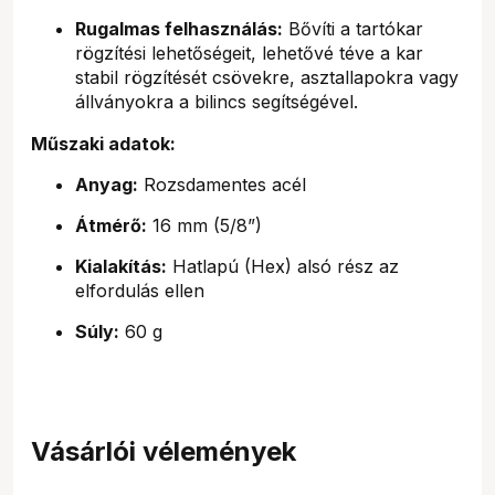
Rugalmas felhasználás:
Bővíti a tartókar
rögzítési lehetőségeit, lehetővé téve a kar
stabil rögzítését csövekre, asztallapokra vagy
állványokra a bilincs segítségével.
Műszaki adatok:
Anyag:
Rozsdamentes acél
Átmérő:
16 mm (5/8”)
Kialakítás:
Hatlapú (Hex) alsó rész az
elfordulás ellen
Súly:
60 g
Vásárlói vélemények