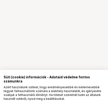
Süti (cookie) információk - Adataid védelme fontos
számunkra
Azért használunk sütiket, hogy eredményesebbé és kellemesebbé
tegyük felhasználóink számára a webhely használatát, és igényeidre
PRO
partnerségek
szabjuk a felhasználói élményt. Ha többet szeretnél tudni az általunk
használt sütikről, nyisd meg a beállításokat.