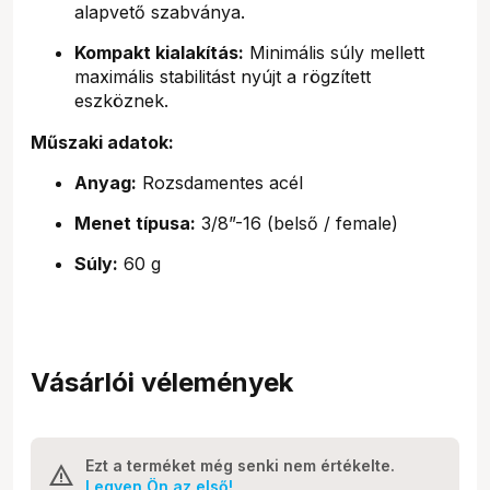
alapvető szabványa.
Kompakt kialakítás:
Minimális súly mellett
maximális stabilitást nyújt a rögzített
eszköznek.
Műszaki adatok:
Anyag:
Rozsdamentes acél
Menet típusa:
3/8”-16 (belső / female)
Súly:
60 g
Vásárlói vélemények
Ezt a terméket még senki nem értékelte.
Legyen Ön az első!