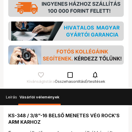
check_box_outline_blank
notifications
Kívánságlistára
Összehasonlítás
Értesítések
Leírás
Vásárlói vélemények
KS-348 / 3/8”-16 BELSŐ MENETES VÉG ROCK’S
ARM KARHOZ