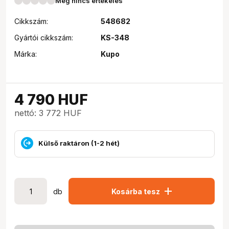
Még nincs értékelés
Cikkszám:
548682
Gyártói cikkszám:
KS-348
Márka:
Kupo
4 790
HUF
nettó: 3 772 HUF
Külső raktáron (1-2 hét)
add
db
Kosárba tesz