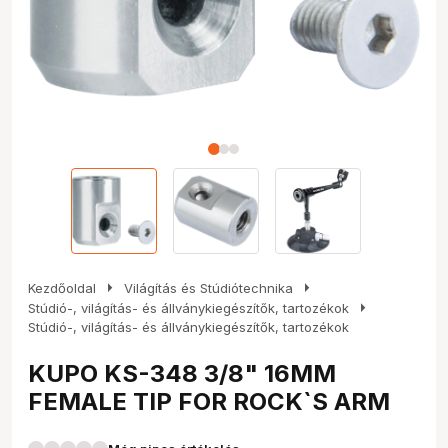
arrow_right
arrow_right
Kezdőoldal
Világítás és Stúdiótechnika
arrow_right
Stúdió-, világítás- és állványkiegészítők, tartozékok
Stúdió-, világítás- és állványkiegészítők, tartozékok
KUPO KS-348 3/8" 16MM
FEMALE TIP FOR ROCK`S ARM