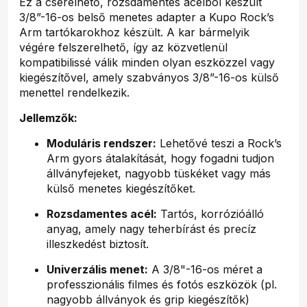
Ez a cserélhető, rozsdamentes acélból készült
3/8”-16-os belső menetes adapter a Kupo Rock’s
Arm tartókarokhoz készült. A kar bármelyik
végére felszerelhető, így az közvetlenül
kompatibilissé válik minden olyan eszközzel vagy
kiegészítővel, amely szabványos 3/8”-16-os külső
menettel rendelkezik.
Jellemzők:
Moduláris rendszer:
Lehetővé teszi a Rock’s
Arm gyors átalakítását, hogy fogadni tudjon
állványfejeket, nagyobb tüskéket vagy más
külső menetes kiegészítőket.
Rozsdamentes acél:
Tartós, korrózióálló
anyag, amely nagy teherbírást és precíz
illeszkedést biztosít.
Univerzális menet:
A 3/8"-16-os méret a
professzionális filmes és fotós eszközök (pl.
nagyobb állványok és grip kiegészítők)