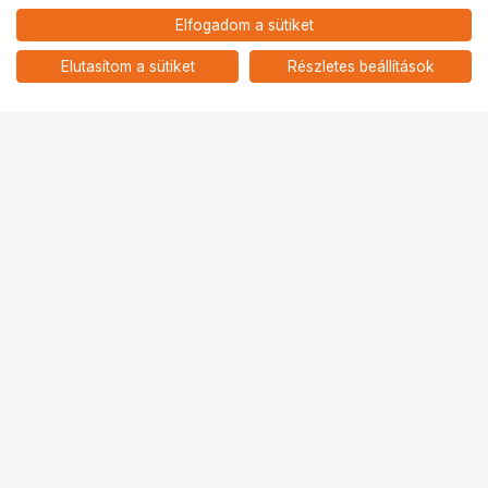
4 790
HUF
Elfogadom a sütiket
nettó: 3 772 HUF
KUPO KS-348 3/8" 16MM
FEMALE TIP FOR ROCK`S ARM
add
Elutasítom a sütiket
Részletes beállítások
Ugrás az oldal tetejére
Segítség a vásárláshoz
Fizetési lehetőségek
Szállítással kapcsolatos részletek
Reklamáció és termékvisszaküldés
Fogyasztói elállás
Adattörlő kódok
Cofidis Express áruhitel
Lízing lehetőségek