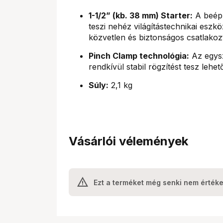
1-1/2” (kb. 38 mm) Starter:
A beépí
teszi nehéz világítástechnikai eszk
közvetlen és biztonságos csatlakozt
Pinch Clamp technológia:
Az egysz
rendkívül stabil rögzítést tesz leh
Súly:
2,1 kg
Vásárlói vélemények
Ezt a terméket még senki nem értéke