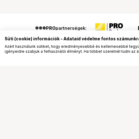
PRO
partnerségek:
Süti (cookie) információk - Adataid védelme fontos számunkr
Azért használunk sütiket, hogy eredményesebbé és kellemesebbé tegyük
igényeidre szabjuk a felhasználói élményt. Ha többet szeretnél tudni az ált
Segítség a vásárláshoz
Ismerj
Fizetési lehetőségek
Bemuta
Szállítással kapcsolatos részletek
Vevőink
Reklamáció és termékvisszaküldés
Bemutat
Fogyasztói elállás
Rendez
Adattörlő kódok
Diákkár
Cofidis Express áruhitel
VIP kár