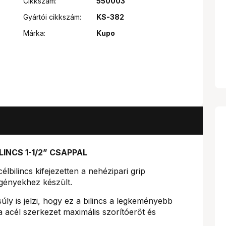
Cikkszám:
550003
Gyártói cikkszám:
KS-382
Márka:
Kupo
INCS 1-1/2” CSAPPAL
élbilincs kifejezetten a nehézipari grip
igényekhez készült.
úly is jelzi, hogy ez a bilincs a legkeményebb
ta acél szerkezet maximális szorítóerőt és