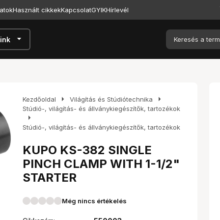
atok
Használt cikkek
Kapcsolat
GYIK
Hírlevél
arrow_drop_down
ink
arrow_right
arrow_right
Kezdőoldal
Világítás és Stúdiótechnika
Stúdió-, világítás- és állványkiegészítők, tartozékok
arrow_right
Stúdió-, világítás- és állványkiegészítők, tartozékok
KUPO KS-382 SINGLE
PINCH CLAMP WITH 1-1/2"
STARTER
Még nincs értékelés