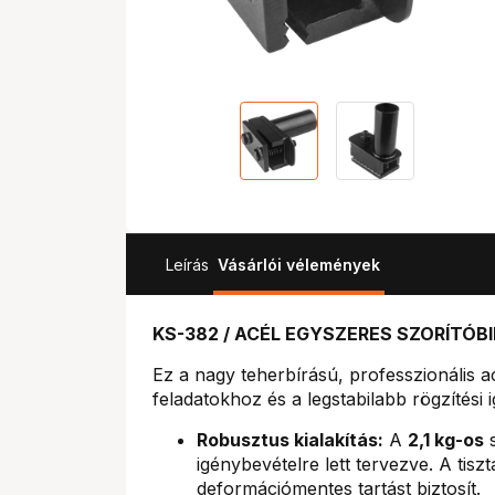
Leírás
Vásárlói vélemények
KS-382 / ACÉL EGYSZERES SZORÍTÓBIL
Ez a nagy teherbírású, professzionális ac
feladatokhoz és a legstabilabb rögzítési 
Robusztus kialakítás:
A
2,1 kg-os
s
igénybevételre lett tervezve. A tisz
deformációmentes tartást biztosít.