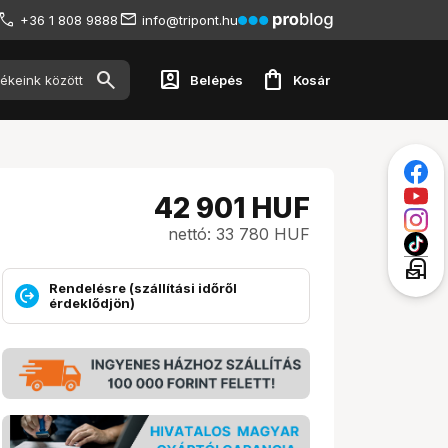
+36 1 808 9888
info@tripont.hu
account_box
shopping_bag
Belépés
Kosár
42 901
HUF
nettó: 33 780 HUF
local_post_office
Rendelésre (szállítási időről
érdeklődjön)