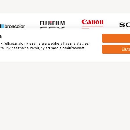
a
 felhasználóink számára a webhely használatát, és
alunk használt sütikről, nyisd meg a beállításokat.
Elut
 meg minket!
További oldalaink
tkozunk
Fotókönyv
 véleménye rólunk
Fotólabor
óterem és Stúdió
Digitalizálás
vények
PhaseOne
tya
Bluechip
tya
Problog