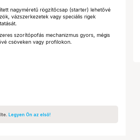
tett nagyméretű rögzítőcsap (starter) lehetővé
özök, vázszerkezetek vagy speciális rigek
atását.
eres szorítópofás mechanizmus gyors, mégis
etővé csöveken vagy profilokon.
lte.
Legyen Ön az első!