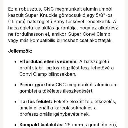
Ez a robusztus, CNC megmunkált alumíniumból
készült Super Knuckle gömbcsukló egy 5/8"-os
(16 mm) hatszögletű Baby tüskével rendelkezik. A
hatszögletű kialakítás garantálja, hogy az alkatrész
ne fordulhasson el, amikor Super Convi Clamp
vagy más kompatibilis bilincshez csatlakoztatják.
Jellemzők:
Elfordulás elleni védelem:
A hatszögletű
profil stabil, biztos rögzítést tesz lehetővé a
Convi Clamp bilincsekben.
Precíz gyártás:
CNC megmunkált alumínium
gömbfej a tökéletes illeszkedésért.
Tartós felület:
Fekete eloxált felületkezelés,
amely ellenáll a karcolásoknak és a
professzionális igénybevételnek.
Kompakt kialakítás:
26 mm-es gömbátmérő,