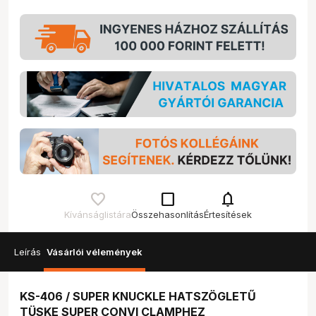
check_box_outline_blank
notifications
Kívánságlistára
Összehasonlítás
Értesítések
Leírás
Vásárlói vélemények
KS-406 / SUPER KNUCKLE HATSZÖGLETŰ
TÜSKE SUPER CONVI CLAMPHEZ