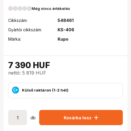
Még nincs értékelés
Cikkszám:
548461
Gyártói cikkszám:
KS-406
Márka:
Kupo
7 390
HUF
nettó: 5 819 HUF
Külső raktáron (1-2 hét)
add
db
Kosárba tesz