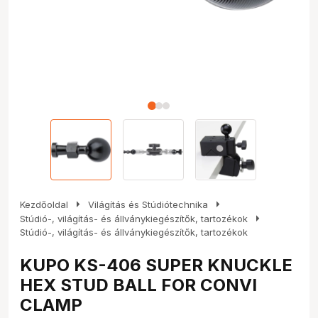
arrow_right
arrow_right
Kezdőoldal
Világítás és Stúdiótechnika
arrow_right
Stúdió-, világítás- és állványkiegészítők, tartozékok
Stúdió-, világítás- és állványkiegészítők, tartozékok
KUPO KS-406 SUPER KNUCKLE
HEX STUD BALL FOR CONVI
CLAMP