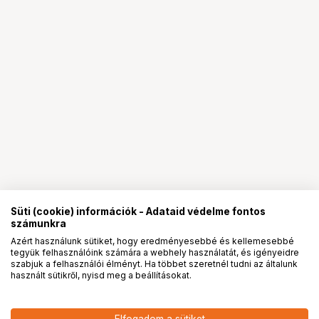
Süti (cookie) információk - Adataid védelme fontos
számunkra
Azért használunk sütiket, hogy eredményesebbé és kellemesebbé
tegyük felhasználóink számára a webhely használatát, és igényeidre
PRO
partnerségek
szabjuk a felhasználói élményt. Ha többet szeretnél tudni az általunk
használt sütikről, nyisd meg a beállításokat.
7 390
HUF